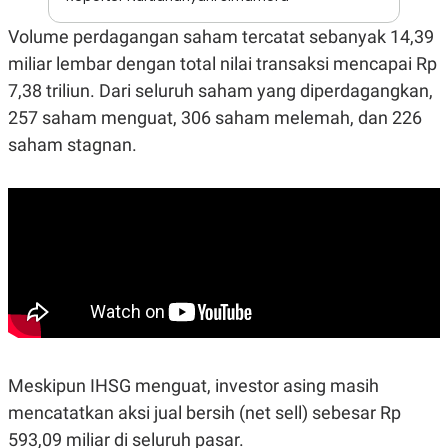
A
I
S
V
Volume perdagangan saham tercatat sebanyak 14,39
K
E
E
miliar lembar dengan total nilai transaksi mencapai Rp
M
E
7,38 triliun. Dari seluruh saham yang diperdagangkan,
N
257 saham menguat, 306 saham melemah, dan 226
T
E
saham stagnan.
R
I
A
N
L
E
S
T
A
R
I
KANAL
Meskipun IHSG menguat, investor asing masih
mencatatkan aksi jual bersih (net sell) sebesar Rp
P
I
593,09 miliar di seluruh pasar.
U
M