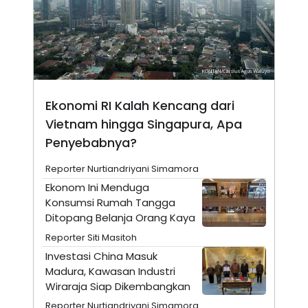
N
S
E
E
W
R
S
E
S
M
E
O
T
N
U
I
P
A
Ekonomi RI Kalah Kencang dari
A
K
Vietnam hingga Singapura, Apa
D
I
Penyebabnya?
V
L
A
S
Reporter Nurtiandriyani Simamora
K
O
Ekonom Ini Menduga
R
Konsumsi Rumah Tangga
P
Ditopang Belanja Orang Kaya
O
R
Reporter Siti Masitoh
A
S
Investasi China Masuk
I
Madura, Kawasan Industri
K
N
Wiraraja Siap Dikembangkan
I
A
L
T
Reporter Nurtiandriyani Simamora