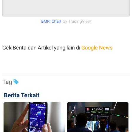
R
T
I
S
I
BMRI Chart
by TradingView
N
G
K
G
M
Cek Berita dan Artikel yang lain di
Google News
E
D
I
A
.
I
D
Tag
Berita Terkait
SITEMAP
PROFILE
TERM
OF
USE
PEDOMAN
PEMBERITAAN
SIBER
PRIVACY