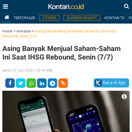
TERPOPULER
E-PAPER
BUSINESS INSIGHT
KONTAN TV
P
Home
>
investasi
>
Asing Banyak Menjual Saham-Saham Ini Saat IHSG
Rebound, Senin (7/7)
MY
Asing Banyak Menjual Saham-Saham
KONTAN
Ini Saat IHSG Rebound, Senin (7/7)
Daftar
Senin, 07 Juli 2025 | 22:19 WIB
Masuk
Baca di App
BERITA
I
N
N
A
V
S
E
I
S
O
T
N