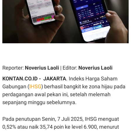
A
A
S
L
I
K
I
E
N
U
D
A
U
N
S
G
T
A
R
N
I
P
I
E
N
Reporter:
Noverius Laoli
| Editor:
Noverius Laoli
L
T
U
E
KONTAN.CO.ID - JAKARTA
. Indeks Harga Saham
A
R
N
N
Gabungan (
IHSG
) berhasil bangkit ke zona hijau pada
G
A
perdagangan awal pekan ini, setelah melemah
U
S
S
I
sepanjang minggu sebelumnya.
A
O
H
N
A
A
L
Pada penutupan Senin, 7 Juli 2025, IHSG menguat
P
R
0,52% atau naik 35,74 poin ke level 6.900, menurut
E
E