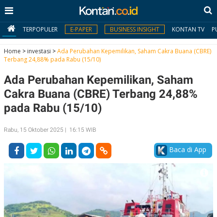
TERPOPULER
E-PAPER
BUSINESS INSIGHT
KONTAN TV
P
Home
>
investasi
>
Ada Perubahan Kepemilikan, Saham Cakra Buana (CBRE)
Terbang 24,88% pada Rabu (15/10)
MY
Ada Perubahan Kepemilikan, Saham
KONTAN
Cakra Buana (CBRE) Terbang 24,88%
Daftar
pada Rabu (15/10)
Masuk
Rabu, 15 Oktober 2025 | 16:15 WIB
Baca di App
BERITA
I
N
N
A
V
S
E
I
S
O
T
N