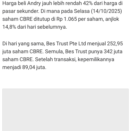
S
A
Harga beli Andry jauh lebih rendah 42% dari harga di
A
G
pasar sekunder. Di mana pada Selasa (14/10/2025)
T
E
D
S
saham CBRE ditutup di Rp 1.065 per saham, anjlok
A
T
14,8% dari hari sebelumnya.
A
K
L
O
I
Di hari yang sama, Bes Trust Pte Ltd menjual 252,95
N
P
juta saham CBRE. Semula, Bes Trust punya 342 juta
T
S
A
U
saham CBRE. Setelah transaksi, kepemilikannya
N
S
T
menjadi 89,04 juta.
V
JARINGAN
K
P
O
R
N
E
T
S
A
S
N
R
A
E