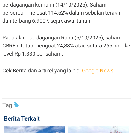
R
T
perdagangan kemarin (14/10/2025). Saham
I
perseroan melesat 114,52% dalam sebulan terakhir
S
I
dan terbang 6.900% sejak awal tahun.
N
G
K
Pada akhir perdagangan Rabu (5/10/2025), saham
G
M
CBRE ditutup menguat 24,88% atau setara 265 poin ke
E
level Rp 1.330 per saham.
D
I
A
.
Cek Berita dan Artikel yang lain di
Google News
I
D
SITEMAP
PROFILE
TERM
OF
Tag
USE
PEDOMAN
Berita Terkait
PEMBERITAAN
SIBER
PRIVACY