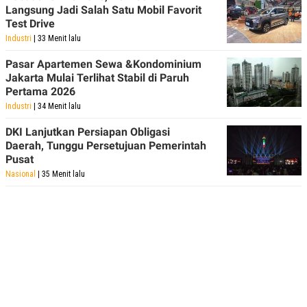
C
L
Langsung Jadi Salah Satu Mobil Favorit
A
E
Test Drive
D
A
E
S
Industri
| 33 Menit lalu
M
E
Y
.
Pasar Apartemen Sewa &Kondominium
I
Jakarta Mulai Terlihat Stabil di Paruh
D
Pertama 2026
L
K
Industri
| 34 Menit lalu
A
I
N
N
G
E
DKI Lanjutkan Persiapan Obligasi
G
R
Daerah, Tunggu Persetujuan Pemerintah
A
J
Pusat
N
A
A
E
Nasional
| 35 Menit lalu
N
M
C
I
E
T
T
E
A
N
K
E
A
P
D
A
V
P
E
E
R