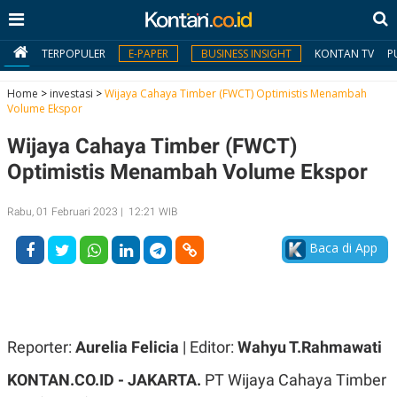
TERPOPULER
E-PAPER
BUSINESS INSIGHT
KONTAN TV
P
Home
>
investasi
>
Wijaya Cahaya Timber (FWCT) Optimistis Menambah
Volume Ekspor
MY
Wijaya Cahaya Timber (FWCT)
KONTAN
Optimistis Menambah Volume Ekspor
Daftar
Rabu, 01 Februari 2023 | 12:21 WIB
Masuk
Baca di App
BERITA
I
N
N
A
Reporter:
Aurelia Felicia
| Editor:
Wahyu T.Rahmawati
V
S
E
I
KONTAN.CO.ID - JAKARTA.
PT Wijaya Cahaya Timber
S
O
T
N