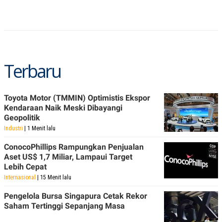
A
I
S
V
K
E
E
M
E
N
T
Terbaru
E
R
I
A
Toyota Motor (TMMIN) Optimistis Ekspor
N
Kendaraan Naik Meski Dibayangi
L
Geopolitik
E
S
Industri
| 1 Menit lalu
T
A
ConocoPhillips Rampungkan Penjualan
R
Aset US$ 1,7 Miliar, Lampaui Target
I
Lebih Cepat
Internasional
| 15 Menit lalu
KANAL
Pengelola Bursa Singapura Cetak Rekor
Saham Tertinggi Sepanjang Masa
P
I
U
M