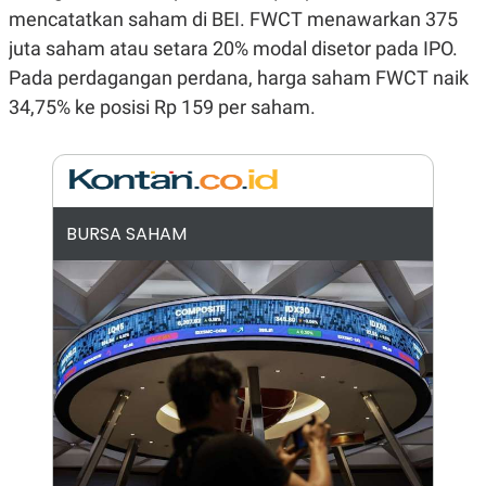
E
mencatatkan saham di BEI. FWCT menawarkan 375
R
juta saham atau setara 20% modal disetor pada IPO.
F
B
O
U
Pada perdagangan perdana, harga saham FWCT naik
K
S
U
I
34,75% ke posisi Rp 159 per saham.
S
N
E
S
S
I
N
S
BURSA SAHAM
I
G
H
T
S
B
T
E
O
L
C
A
K
N
S
J
E
A
T
O
U
N
P