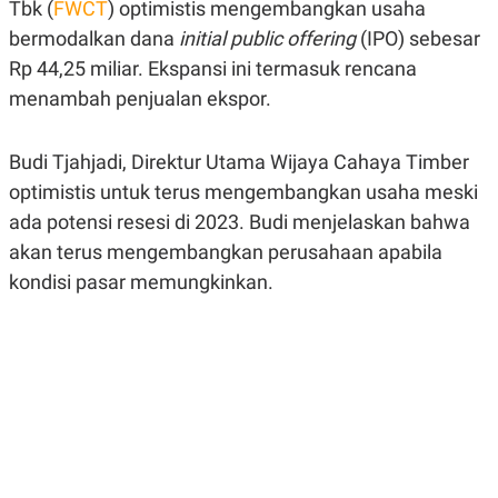
Tbk (
FWCT
) optimistis mengembangkan usaha
A
A
S
L
bermodalkan dana
initial public offering
(IPO) sebesar
I
Rp 44,25 miliar. Ekspansi ini termasuk rencana
K
I
menambah penjualan ekspor.
E
N
U
D
A
U
N
S
Budi Tjahjadi, Direktur Utama Wijaya Cahaya Timber
G
T
A
R
optimistis untuk terus mengembangkan usaha meski
N
I
ada potensi resesi di 2023. Budi menjelaskan bahwa
P
I
akan terus mengembangkan perusahaan apabila
E
N
L
T
kondisi pasar memungkinkan.
U
E
A
R
N
N
G
A
U
S
S
I
A
O
H
N
A
A
L
P
R
E
E