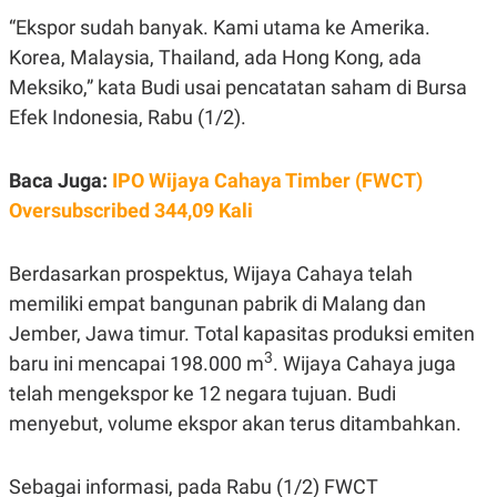
E
E
H
S
“Ekspor sudah banyak. Kami utama ke Amerika.
A
T
T
Y
Korea, Malaysia, Thailand, ada Hong Kong, ada
A
L
Meksiko,” kata Budi usai pencatatan saham di Bursa
N
E
Efek Indonesia, Rabu (1/2).
E
A
N
N
G
A
L
L
Baca Juga:
IPO Wijaya Cahaya Timber (FWCT)
I
I
S
S
Oversubscribed 344,09 Kali
H
I
S
Berdasarkan prospektus, Wijaya Cahaya telah
E
K
X
O
memiliki empat bangunan pabrik di Malang dan
E
L
C
O
Jember, Jawa timur. Total kapasitas produksi emiten
U
M
3
T
baru ini mencapai 198.000 m
. Wijaya Cahaya juga
I
telah mengekspor ke 12 negara tujuan. Budi
V
E
menyebut, volume ekspor akan terus ditambahkan.
C
O
R
Sebagai informasi, pada Rabu (1/2) FWCT
N