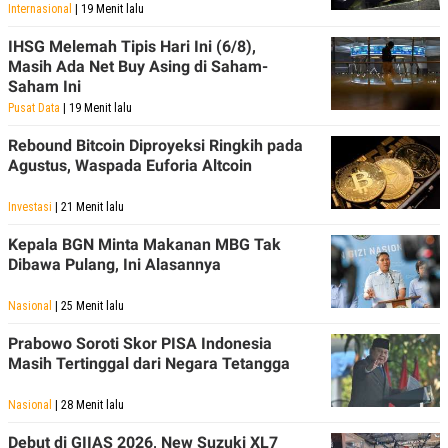
S
A
Internasional
| 19 Menit lalu
A
G
T
E
IHSG Melemah Tipis Hari Ini (6/8),
D
S
Masih Ada Net Buy Asing di Saham-
A
T
Saham Ini
A
Pusat Data
| 19 Menit lalu
K
L
O
I
Rebound Bitcoin Diproyeksi Ringkih pada
N
P
Agustus, Waspada Euforia Altcoin
T
S
A
U
N
S
Investasi
| 21 Menit lalu
T
V
Kepala BGN Minta Makanan MBG Tak
Dibawa Pulang, Ini Alasannya
JARINGAN
Nasional
| 25 Menit lalu
K
P
Prabowo Soroti Skor PISA Indonesia
O
R
Masih Tertinggal dari Negara Tetangga
N
E
T
S
A
S
Nasional
| 28 Menit lalu
N
R
A
E
Debut di GIIAS 2026, New Suzuki XL7