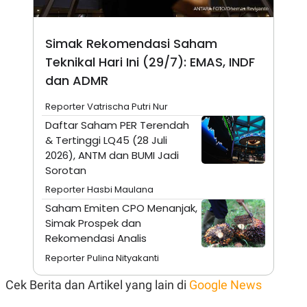
N
S
E
E
W
R
Simak Rekomendasi Saham
S
E
S
M
Teknikal Hari Ini (29/7): EMAS, INDF
E
O
dan ADMR
T
N
U
I
P
A
Reporter Vatrischa Putri Nur
A
K
Daftar Saham PER Terendah
D
I
& Tertinggi LQ45 (28 Juli
V
L
A
2026), ANTM dan BUMI Jadi
S
Sorotan
K
O
Reporter Hasbi Maulana
R
P
Saham Emiten CPO Menanjak,
O
Simak Prospek dan
R
Rekomendasi Analis
A
S
Reporter Pulina Nityakanti
I
K
N
Cek Berita dan Artikel yang lain di
Google News
I
A
L
T