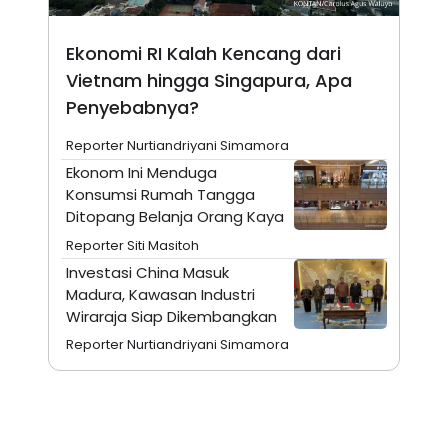
E
R
F
B
Ekonomi RI Kalah Kencang dari
O
U
Vietnam hingga Singapura, Apa
K
S
U
I
Penyebabnya?
S
N
E
S
Reporter Nurtiandriyani Simamora
S
Ekonom Ini Menduga
I
N
Konsumsi Rumah Tangga
S
Ditopang Belanja Orang Kaya
I
G
Reporter Siti Masitoh
H
Investasi China Masuk
T
Madura, Kawasan Industri
S
B
T
E
Wiraraja Siap Dikembangkan
O
L
Reporter Nurtiandriyani Simamora
C
A
K
N
S
J
E
A
T
O
U
N
P