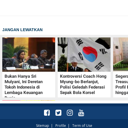
JANGAN LEWATKAN
Bukan Hanya Sri
Kontroversi Coach Hong
Seger
Mulyani, Ini Deretan
Myung-bo Berlanjut,
Treasu
Tokoh Indonesia di
Polisi Geledah Federasi
Profil
Lembaga Keuangan
Sepak Bola Korsel
hingga
Dunia
Sitemap
|
Profile
|
Term of Use