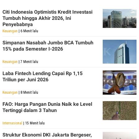
C
L
A
E
D
A
Citi Indonesia Optimistis Kredit Investasi
E
S
Tumbuh hingga Akhir 2026, Ini
M
E
Penyebabnya
Y
.
I
Keuangan
| 6 Menit lalu
D
Simpanan Nasabah Jumbo BCA Tumbuh
L
K
15% pada Semester I-2026
A
I
N
N
G
E
Keuangan
| 7 Menit lalu
G
R
A
J
Laba Fintech Lending Capai Rp 1,15
N
A
A
E
Triliun per Juni 2026
N
M
C
I
Keuangan
| 8 Menit lalu
E
T
T
E
FAO: Harga Pangan Dunia Naik ke Level
A
N
K
Tertinggi dalam 3 Tahun
E
A
P
D
Internasional
| 15 Menit lalu
A
V
P
E
Struktur Ekonomi DKI Jakarta Bergeser,
E
R