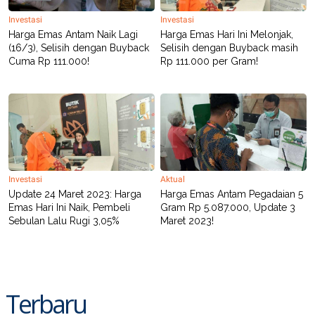
S
A
A
G
Investasi
Investasi
T
E
Harga Emas Antam Naik Lagi
Harga Emas Hari Ini Melonjak,
D
S
(16/3), Selisih dengan Buyback
Selisih dengan Buyback masih
A
T
Cuma Rp 111.000!
Rp 111.000 per Gram!
A
K
L
O
I
N
P
T
S
A
U
N
S
T
V
Investasi
Aktual
Update 24 Maret 2023: Harga
Harga Emas Antam Pegadaian 5
JARINGAN
Emas Hari Ini Naik, Pembeli
Gram Rp 5.087.000, Update 3
Sebulan Lalu Rugi 3,05%
Maret 2023!
K
P
O
R
N
E
T
S
A
S
Terbaru
N
R
A
E