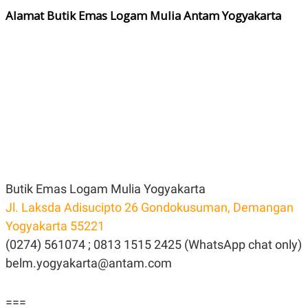
R
G
Alamat Butik Emas Logam Mulia Antam Yogyakarta
S
I
O
O
N
N
A
A
L
L
F
I
N
A
N
C
E
Y
C
A
A
N
R
Butik Emas Logam Mulia Yogyakarta
G
I
T
T
Jl. Laksda Adisucipto 26 Gondokusuman, Demangan
E
A
Yogyakarta 55221
R
H
.
U
(0274) 561074 ; 0813 1515 2425 (WhatsApp chat only)
.
.
belm.yogyakarta@antam.com
K
L
E
I
S
F
===