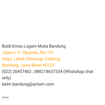
A
A
S
L
I
K
I
E
N
U
D
A
U
N
S
G
T
A
R
N
I
Butik Emas Logam Mulia Bandung
P
I
Jalan Ir. H. Djuanda, No.151
E
N
L
T
Dago, Lebak Siliwangi, Coblong,
U
E
A
R
Bandung, Jawa Barat 40132
N
N
(022) 20457462 ; 088218637334 (WhatsApp chat
G
A
U
S
only)
S
I
A
O
belm.bandung@antam.com
H
N
A
A
L
===
P
R
E
E