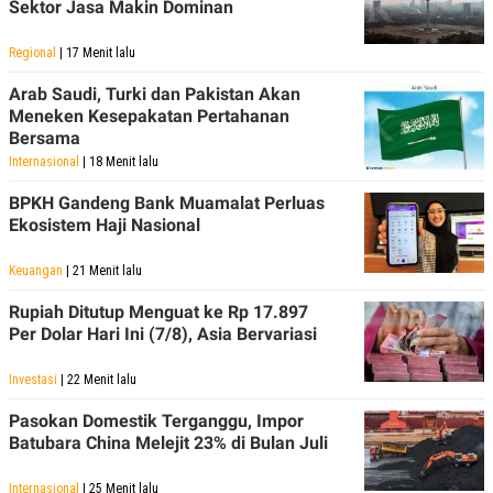
Sektor Jasa Makin Dominan
R
T
I
S
Regional
| 17 Menit lalu
I
N
Arab Saudi, Turki dan Pakistan Akan
G
Meneken Kesepakatan Pertahanan
K
Bersama
G
M
Internasional
| 18 Menit lalu
E
D
BPKH Gandeng Bank Muamalat Perluas
I
Ekosistem Haji Nasional
A
.
I
Keuangan
| 21 Menit lalu
D
Rupiah Ditutup Menguat ke Rp 17.897
Per Dolar Hari Ini (7/8), Asia Bervariasi
SITEMAP
PROFILE
TERM
Investasi
| 22 Menit lalu
OF
USE
Pasokan Domestik Terganggu, Impor
PEDOMAN
Batubara China Melejit 23% di Bulan Juli
PEMBERITAAN
SIBER
Internasional
| 25 Menit lalu
PRIVACY