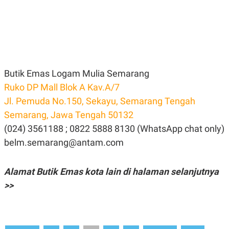
N
S
E
E
W
R
S
E
S
M
E
O
T
N
U
I
Butik Emas Logam Mulia Semarang
P
A
Ruko DP Mall Blok A Kav.A/7
A
K
D
I
Jl. Pemuda No.150, Sekayu, Semarang Tengah
V
L
A
Semarang, Jawa Tengah 50132
S
(024) 3561188 ; 0822 5888 8130 (WhatsApp chat only)
K
O
belm.semarang@antam.com
R
P
O
R
Alamat Butik Emas kota lain di halaman selanjutnya
A
>>
S
I
K
N
I
A
L
T