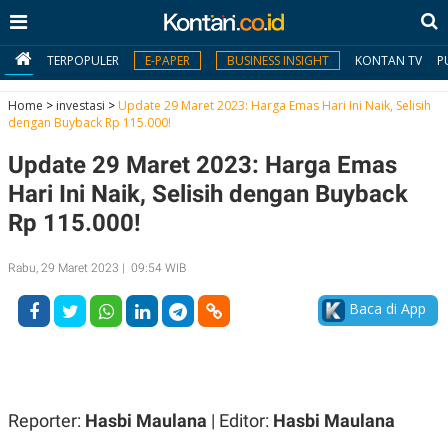
TERPOPULER
E-PAPER
BUSINESS INSIGHT
KONTAN TV
P
Home
>
investasi
>
Update 29 Maret 2023: Harga Emas Hari Ini Naik, Selisih
dengan Buyback Rp 115.000!
MY
Update 29 Maret 2023: Harga Emas
KONTAN
Hari Ini Naik, Selisih dengan Buyback
Daftar
Rp 115.000!
Masuk
Rabu, 29 Maret 2023 | 09:54 WIB
Baca di App
BERITA
I
N
N
A
V
S
E
I
Reporter:
Hasbi Maulana
| Editor:
Hasbi Maulana
S
O
T
N