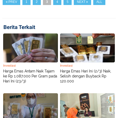
A
I
PREV
1
2
3
4
5
NEXT
ALL
S
V
K
E
E
M
E
Berita Terkait
N
T
E
R
I
A
N
L
E
Investasi
Investasi
S
Harga Emas Antam Naik Tajam
Harga Emas Hari Ini (2/3) Naik,
T
A
ke Rp 1.087.000 Per Gram pada
Selisih dengan Buyback Rp
R
Hari Ini (23/3)
120.000
I
KANAL
P
I
U
M