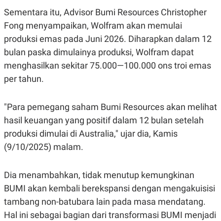
C
L
A
E
Sementara itu, Advisor Bumi Resources Christopher
D
A
Fong menyampaikan, Wolfram akan memulai
E
S
M
E
produksi emas pada Juni 2026. Diharapkan dalam 12
Y
.
I
bulan paska dimulainya produksi, Wolfram dapat
D
menghasilkan sekitar 75.000—100.000 ons troi emas
L
K
per tahun.
A
I
N
N
G
E
G
R
"Para pemegang saham Bumi Resources akan melihat
A
J
N
A
hasil keuangan yang positif dalam 12 bulan setelah
A
E
produksi dimulai di Australia," ujar dia, Kamis
N
M
C
I
(9/10/2025) malam.
E
T
T
E
A
N
K
Dia menambahkan, tidak menutup kemungkinan
E
A
BUMI akan kembali berekspansi dengan mengakuisisi
P
D
tambang non-batubara lain pada masa mendatang.
A
V
P
E
Hal ini sebagai bagian dari transformasi BUMI menjadi
E
R