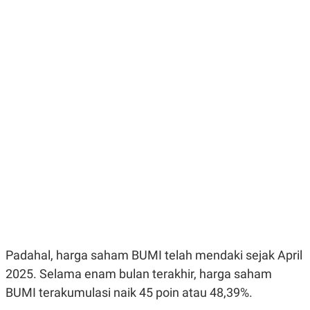
E
E
H
S
A
T
T
Y
A
L
N
E
E
A
N
N
G
A
L
L
I
I
S
S
H
I
S
E
K
X
O
E
L
C
O
U
M
T
I
V
Padahal, harga saham BUMI telah mendaki sejak April
E
C
2025. Selama enam bulan terakhir, harga saham
O
BUMI terakumulasi naik 45 poin atau 48,39%.
R
N