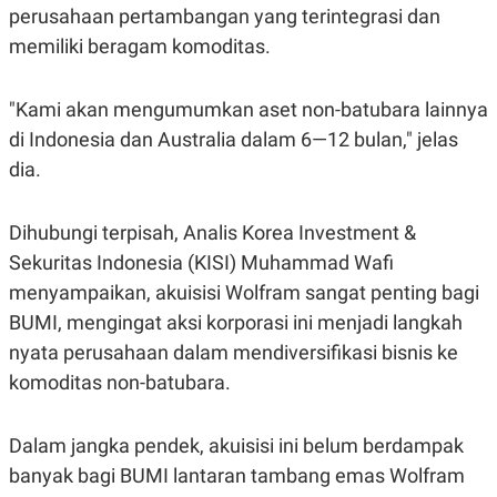
R
T
perusahaan pertambangan yang terintegrasi dan
I
memiliki beragam komoditas.
S
I
N
G
"Kami akan mengumumkan aset non-batubara lainnya
K
di Indonesia dan Australia dalam 6—12 bulan," jelas
G
M
dia.
E
D
I
Dihubungi terpisah, Analis Korea Investment &
A
.
Sekuritas Indonesia (KISI) Muhammad Wafi
I
D
menyampaikan, akuisisi Wolfram sangat penting bagi
BUMI, mengingat aksi korporasi ini menjadi langkah
nyata perusahaan dalam mendiversifikasi bisnis ke
SITEMAP
PROFILE
TERM
komoditas non-batubara.
OF
USE
PEDOMAN
Dalam jangka pendek, akuisisi ini belum berdampak
PEMBERITAAN
SIBER
banyak bagi BUMI lantaran tambang emas Wolfram
PRIVACY