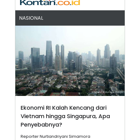
N
S
E
E
W
R
NASIONAL
S
E
S
M
E
O
T
N
U
I
P
A
A
K
D
I
V
L
A
S
K
O
R
P
O
R
Ekonomi RI Kalah Kencang dari
A
S
Vietnam hingga Singapura, Apa
I
Penyebabnya?
K
N
I
A
Reporter Nurtiandriyani Simamora
L
T