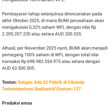
S
A
A
G
T
E
Pembayaran tahap selanjutnya direncanakan pada
D
S
A
akhir Oktober 2025, di mana BUMI perusahaan akan
T
A
mengakuisisi 0,32% saham WFL dengan nilai Rp
K
L
2.205.207.230 atau setara AUD 200.335.
O
I
N
P
T
S
Alhasil, per November 2025 nanti, BUMI akan menjadi
A
U
N
S
pemegang 100% saham di WFL dengan total nilai
T
V
transaksi Rp 698.982.554.975 atau setara dengan
AUD 63.500.005.
JARINGAN
Tonton:
Satgas: Ada 22 Pabrik di Cikande
K
P
Terkontaminasi Radioaktif Cesium-137
O
R
N
E
T
S
A
S
Produksi emas
N
R
A
E