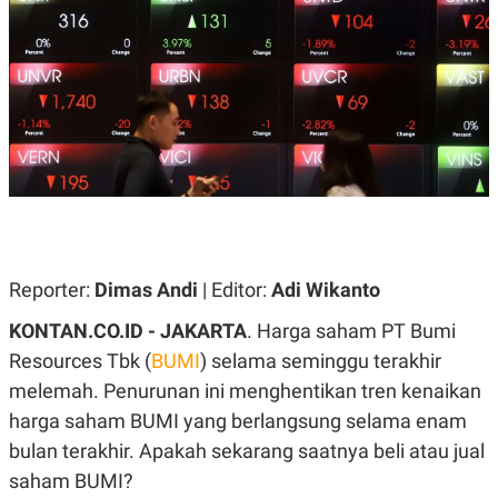
A
A
S
L
I
K
I
E
N
U
D
A
U
N
S
G
T
A
R
N
I
P
I
E
N
L
T
Reporter:
U
E
Dimas Andi
| Editor:
Adi Wikanto
A
R
N
N
KONTAN.CO.ID - JAKARTA
. Harga saham PT Bumi
G
A
Resources Tbk (
U
S
BUMI
) selama seminggu terakhir
S
I
melemah. Penurunan ini menghentikan tren kenaikan
A
O
H
N
harga saham BUMI yang berlangsung selama enam
A
A
L
bulan terakhir. Apakah sekarang saatnya beli atau jual
P
R
saham BUMI?
E
E