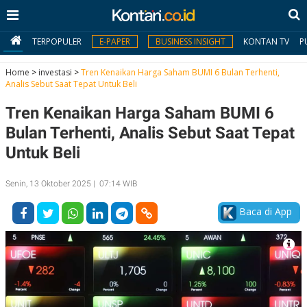
TERPOPULER
E-PAPER
BUSINESS INSIGHT
KONTAN TV
P
Home
>
investasi
>
Tren Kenaikan Harga Saham BUMI 6 Bulan Terhenti,
Analis Sebut Saat Tepat Untuk Beli
MY
Tren Kenaikan Harga Saham BUMI 6
KONTAN
Bulan Terhenti, Analis Sebut Saat Tepat
Daftar
Untuk Beli
Masuk
Senin, 13 Oktober 2025 | 07:14 WIB
Baca di App
BERITA
I
N
N
A
V
S
E
I
S
O
T
N