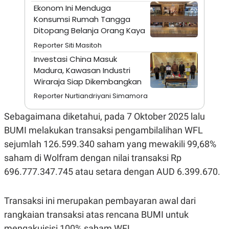
A
I
Ekonom Ini Menduga
S
V
Konsumsi Rumah Tangga
K
E
E
Ditopang Belanja Orang Kaya
M
E
Reporter Siti Masitoh
N
Investasi China Masuk
T
E
Madura, Kawasan Industri
R
Wiraraja Siap Dikembangkan
I
A
Reporter Nurtiandriyani Simamora
N
L
Sebagaimana diketahui, pada 7 Oktober 2025 lalu
E
BUMI melakukan transaksi pengambilalihan WFL
S
T
sejumlah 126.599.340 saham yang mewakili 99,68%
A
R
saham di Wolfram dengan nilai transaksi Rp
I
696.777.347.745 atau setara dengan AUD 6.399.670.
KANAL
Transaksi ini merupakan pembayaran awal dari
rangkaian transaksi atas rencana BUMI untuk
P
I
U
M
mengakuisisi 100% saham WFL.