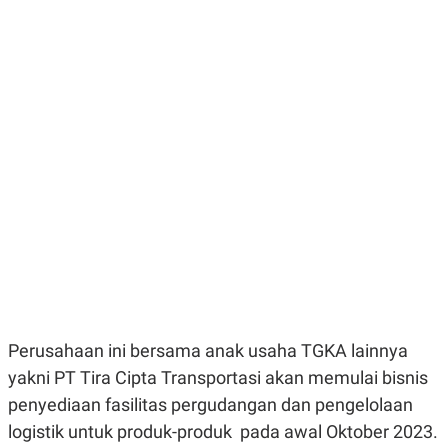
E
E
H
S
A
T
T
Y
A
L
N
E
E
A
N
N
G
A
L
L
I
I
S
S
H
I
S
E
K
X
O
E
L
C
O
U
M
T
I
Perusahaan ini bersama anak usaha TGKA lainnya
V
E
yakni PT Tira Cipta Transportasi akan memulai bisnis
C
penyediaan fasilitas pergudangan dan pengelolaan
O
R
logistik untuk produk-produk pada awal Oktober 2023.
N