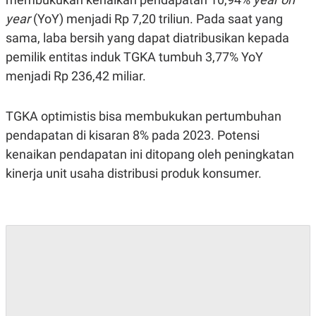
S
A
A
G
year
(YoY) menjadi Rp 7,20 triliun. Pada saat yang
T
E
sama, laba bersih yang dapat diatribusikan kepada
D
S
A
pemilik entitas induk TGKA tumbuh 3,77% YoY
T
A
menjadi Rp 236,42 miliar.
K
L
O
I
N
P
TGKA optimistis bisa membukukan pertumbuhan
T
S
pendapatan di kisaran 8% pada 2023. Potensi
A
U
N
S
kenaikan pendapatan ini ditopang oleh peningkatan
T
V
kinerja unit usaha distribusi produk konsumer.
JARINGAN
K
P
O
R
N
E
T
S
A
S
N
R
A
E