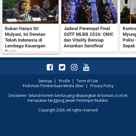
Bukan Hanya Sri
Jadwal Perempat Final
Kontr
Mulyani, Ini Deretan
GOTF MLBB 2026: ONIC
Myung-
Tokoh Indonesia di
dan Vitality Bersiap
Polisi
Lembaga Keuangan
Amankan Semifinal
Sepak 
Dunia
Sitemap
|
Profile
|
Term of Use
Pedoman Pemberitaan Media Siber
|
Privacy Policy
Promo JSM Superindo
Disclaimer: Seluruh konten berita yang ditayangkan di kontan.co.id ini
merupakan tanggung jawab Pemimpin Redaksi.
7–9 Agustus 2026,
Minyak Goreng
Copyright 2026. All rights reserved
Rp37.900 hingga Buah
Diskon 50%