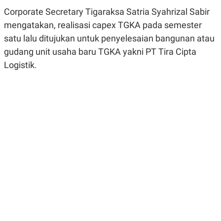
R
G
Corporate Secretary Tigaraksa Satria Syahrizal Sabir
S
I
O
O
mengatakan, realisasi capex TGKA pada semester
N
N
satu lalu ditujukan untuk penyelesaian bangunan atau
A
A
L
L
gudang unit usaha baru TGKA yakni PT Tira Cipta
F
I
Logistik.
N
A
N
C
E
Y
C
A
A
N
R
G
I
T
T
E
A
R
H
.
U
.
.
K
L
E
I
S
F