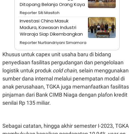
A
I
Ditopang Belanja Orang Kaya
S
V
K
E
Reporter Siti Masitoh
E
Investasi China Masuk
M
E
Madura, Kawasan Industri
N
Wiraraja Siap Dikembangkan
T
E
Reporter Nurtiandriyani Simamora
R
I
Khusus untuk capex unit usaha baru di bidang
A
N
penyediaan fasilitas pergudangan dan pengelolaan
L
logistik untuk produk
cold chain,
selain menggunakan
E
S
sumber dana internal melalui penempatan modal di
T
anak perusahaan, TGKA juga memanfaatkan fasilitas
A
R
pinjaman dari Bank CIMB Niaga dengan plafon kredit
I
senilai Rp 135 miliar.
KANAL
Sebagai catatan, hingga akhir semester I-2023, TGKA
P
I
U
M
membukukan kenaikan pendapatan 10,94%
year on