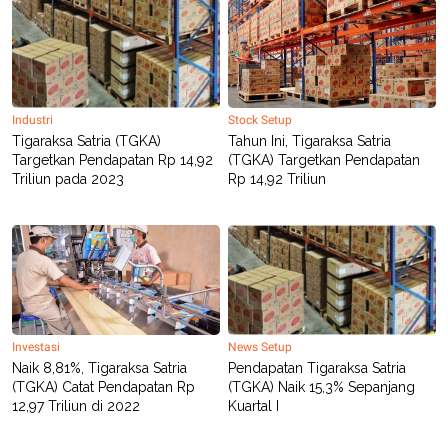
R
T
I
S
I
N
G
K
Industri
Stock Setup
G
Tigaraksa Satria (TGKA)
Tahun Ini, Tigaraksa Satria
M
Targetkan Pendapatan Rp 14,92
(TGKA) Targetkan Pendapatan
E
D
Triliun pada 2023
Rp 14,92 Triliun
I
A
.
I
D
SITEMAP
PROFILE
TERM
Investasi
News Setup
OF
USE
Naik 8,81%, Tigaraksa Satria
Pendapatan Tigaraksa Satria
(TGKA) Catat Pendapatan Rp
(TGKA) Naik 15,3% Sepanjang
PEDOMAN
PEMBERITAAN
12,97 Triliun di 2022
Kuartal I
SIBER
PRIVACY