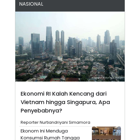
NASIONAL
N
S
E
E
W
R
S
E
S
M
E
O
T
N
U
I
P
A
A
K
D
I
V
L
A
S
K
O
R
Ekonomi RI Kalah Kencang dari
P
O
Vietnam hingga Singapura, Apa
R
A
Penyebabnya?
S
I
Reporter Nurtiandriyani Simamora
K
N
Ekonom Ini Menduga
I
A
Konsumsi Rumah Tangga
L
T