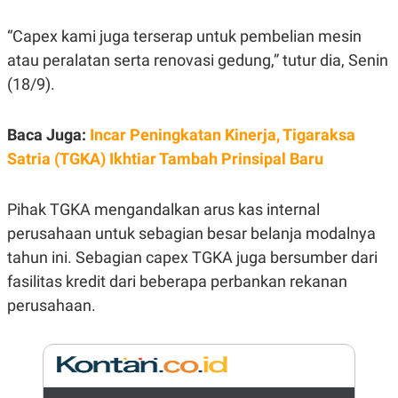
E
R
“Capex kami juga terserap untuk pembelian mesin
F
B
O
U
atau peralatan serta renovasi gedung,” tutur dia, Senin
K
S
(18/9).
U
I
S
N
E
S
Baca Juga:
Incar Peningkatan Kinerja, Tigaraksa
S
I
Satria (TGKA) Ikhtiar Tambah Prinsipal Baru
N
S
I
Pihak TGKA mengandalkan arus kas internal
G
H
perusahaan untuk sebagian besar belanja modalnya
T
tahun ini. Sebagian capex TGKA juga bersumber dari
S
B
T
E
fasilitas kredit dari beberapa perbankan rekanan
O
L
perusahaan.
C
A
K
N
S
J
E
A
T
O
U
N
P