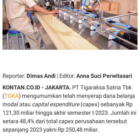
A
A
S
L
I
K
I
E
N
U
D
A
U
N
S
G
T
A
R
N
I
P
I
E
N
Reporter:
Dimas Andi
| Editor:
Anna Suci Perwitasari
L
T
U
E
A
R
KONTAN.CO.ID - JAKARTA.
PT Tigaraksa Satria Tbk
N
N
(
TGKA
) mengumumkan telah menyerap dana belanja
G
A
U
S
modal atau
capital expenditure
(capex) sebanyak Rp
S
I
A
O
121,30 miliar hingga akhir semester I-2023. Jumlah ini
H
N
setara 48,4% dari total capex perusahaan tersebut
A
A
L
sepanjang 2023 yakni Rp 250,48 miliar.
P
R
E
E