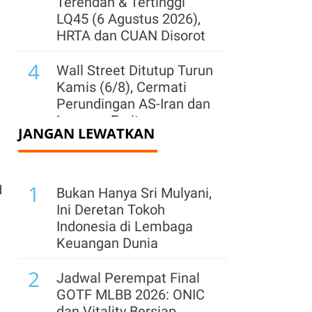
Terendah & Tertinggi
LQ45 (6 Agustus 2026),
HRTA dan CUAN Disorot
4
Wall Street Ditutup Turun
Kamis (6/8), Cermati
Perundingan AS-Iran dan
Laporan Emiten
JANGAN LEWATKAN
5
IHSG Naik 0,71% ke
6.388,48 Sesi I Jumat
1
(7/8), Top Gainers:
d
Bukan Hanya Sri Mulyani,
Saham ISAT, INDY,
Ini Deretan Tokoh
MBMA
Indonesia di Lembaga
Keuangan Dunia
6
IHSG Rebound 0,45% ke
2
Level 6.372 Jumat (7/8)
Jadwal Perempat Final
Pagi, Sentimen Domestik
GOTF MLBB 2026: ONIC
Masih Positif
dan Vitality Bersiap