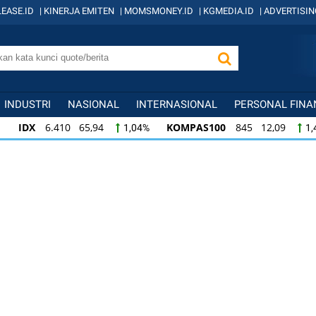
EASE.ID
|
KINERJA EMITEN
|
MOMSMONEY.ID
|
KGMEDIA.ID
|
ADVERTISIN
INDUSTRI
NASIONAL
INTERNASIONAL
PERSONAL FINA
IDX
6.410 65,94
KOMPAS100
845 12,09
1,04%
1,
KOMPAS100
845 12,09
LQ45
640 9,44
1,45%
1,5
LQ45
640 9,44
ISSI
222 2,82
IDX3
1,50%
1,29%