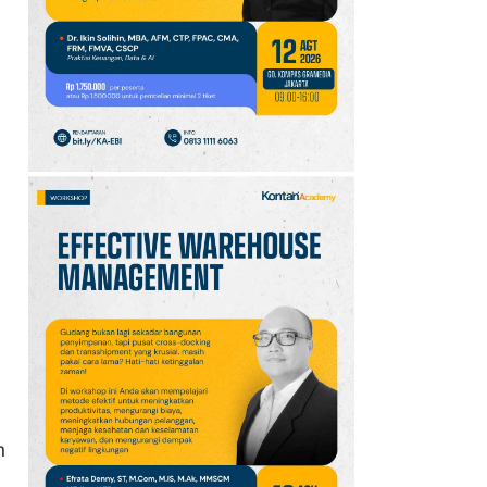
10
Promo JSM Superindo
7–9 Agustus 2026,
Minyak Goreng Rp37.900
hingga Buah Diskon 50%
h