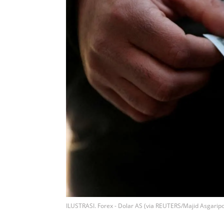
ILUSTRASI. Forex - Dolar AS (via REUTERS/Majid Asgarip