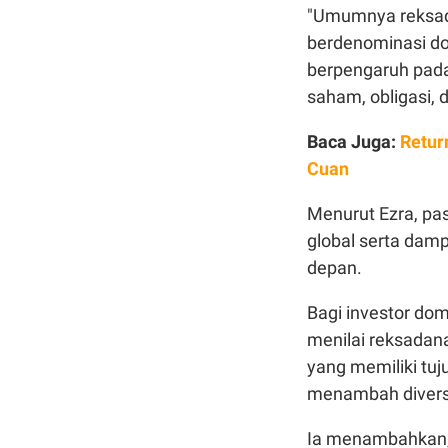
"Umumnya reksada
berdenominasi do
berpengaruh pada 
saham, obligasi, d
Baca Juga:
Retur
Cuan
Menurut Ezra, pa
global serta damp
depan.
Bagi investor do
menilai reksadan
yang memiliki tuj
menambah diversif
Ia menambahkan,