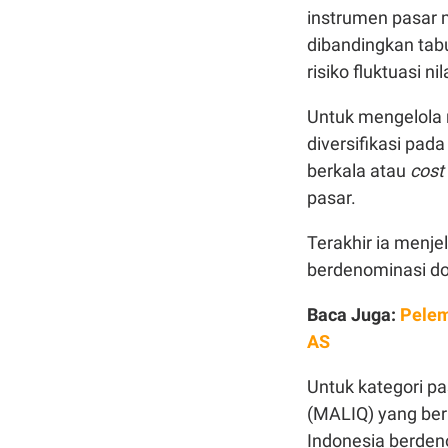
instrumen pasar m
dibandingkan tabu
risiko fluktuasi nil
Untuk mengelola r
diversifikasi pad
berkala atau
cost
pasar.
Terakhir ia menj
berdenominasi dol
Baca Juga:
Pelem
AS
Untuk kategori pa
(MALIQ) yang beri
Indonesia berdeno