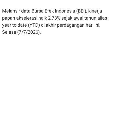
R
G
S
I
Melansir data Bursa Efek Indonesia (BEI), kinerja
O
O
N
N
papan akselerasi naik 2,73% sejak awal tahun alias
A
A
L
L
year to date (YTD) di akhir perdagangan hari ini,
F
Selasa (7/7/2026).
I
N
A
N
C
E
Y
C
A
A
N
R
G
I
T
T
E
A
R
H
.
U
.
.
K
L
E
I
S
F