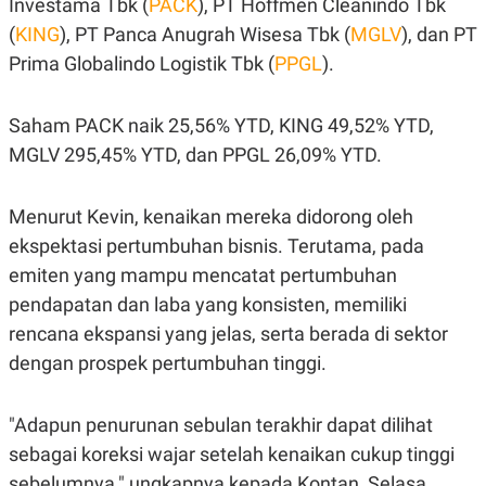
Investama Tbk (
PACK
), PT Hoffmen Cleanindo Tbk
POLICY
(
KING
), PT Panca Anugrah Wisesa Tbk (
MGLV
), dan PT
Prima Globalindo Logistik Tbk (
PPGL
).
Saham PACK naik 25,56% YTD, KING 49,52% YTD,
MGLV 295,45% YTD, dan PPGL 26,09% YTD.
Menurut Kevin, kenaikan mereka didorong oleh
ekspektasi pertumbuhan bisnis. Terutama, pada
emiten yang mampu mencatat pertumbuhan
pendapatan dan laba yang konsisten, memiliki
rencana ekspansi yang jelas, serta berada di sektor
dengan prospek pertumbuhan tinggi.
"Adapun penurunan sebulan terakhir dapat dilihat
sebagai koreksi wajar setelah kenaikan cukup tinggi
sebelumnya," ungkapnya kepada Kontan, Selasa.