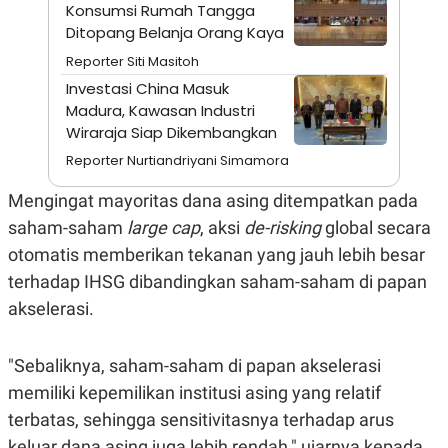
A
I
Konsumsi Rumah Tangga
S
V
Ditopang Belanja Orang Kaya
K
E
E
Reporter Siti Masitoh
M
Investasi China Masuk
E
N
Madura, Kawasan Industri
T
Wiraraja Siap Dikembangkan
E
R
Reporter Nurtiandriyani Simamora
I
A
Mengingat mayoritas dana asing ditempatkan pada
N
L
saham-saham
large cap
, aksi
de-risking
global secara
E
otomatis memberikan tekanan yang jauh lebih besar
S
T
terhadap IHSG dibandingkan saham-saham di papan
A
R
akselerasi.
I
"Sebaliknya, saham-saham di papan akselerasi
KANAL
memiliki kepemilikan institusi asing yang relatif
terbatas, sehingga sensitivitasnya terhadap arus
P
I
U
M
keluar dana asing juga lebih rendah," ujarnya kepada