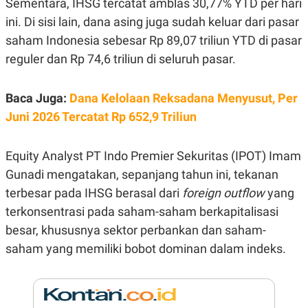
Sementara, IHSG tercatat amblas 30,77% YTD per hari
E
R
ini. Di sisi lain, dana asing juga sudah keluar dari pasar
F
B
saham Indonesia sebesar Rp 89,07 triliun YTD di pasar
O
U
K
S
reguler dan Rp 74,6 triliun di seluruh pasar.
U
I
S
N
E
Baca Juga:
Dana Kelolaan Reksadana Menyusut, Per
S
S
Juni 2026 Tercatat Rp 652,9 Triliun
I
N
S
I
Equity Analyst PT Indo Premier Sekuritas (IPOT) Imam
G
Gunadi mengatakan, sepanjang tahun ini, tekanan
H
T
terbesar pada IHSG berasal dari
foreign outflow
yang
S
B
terkonsentrasi pada saham-saham berkapitalisasi
T
E
O
L
besar, khususnya sektor perbankan dan saham-
C
A
saham yang memiliki bobot dominan dalam indeks.
K
N
S
J
E
A
T
O
U
N
P