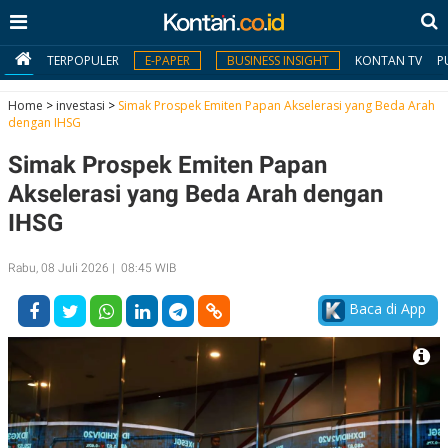
TERPOPULER
E-PAPER
BUSINESS INSIGHT
KONTAN TV
P
Home
>
investasi
>
Simak Prospek Emiten Papan Akselerasi yang Beda Arah
dengan IHSG
MY
Simak Prospek Emiten Papan
KONTAN
Akselerasi yang Beda Arah dengan
Daftar
IHSG
Masuk
Rabu, 08 Juli 2026 | 08:45 WIB
Baca di App
BERITA
I
N
N
A
V
S
E
I
S
O
T
N