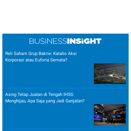
Reli Saham Grup Bakrie: Katalis Aksi
Korporasi atau Euforia Semata?
Asing Tetap Jualan di Tengah IHSG
Menghijau, Apa Saja yang Jadi Ganjalan?