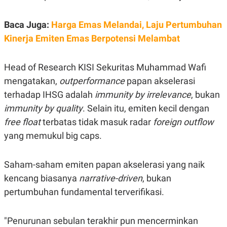
C
L
A
E
D
A
Baca Juga:
Harga Emas Melandai, Laju Pertumbuhan
E
S
M
E
Kinerja Emiten Emas Berpotensi Melambat
Y
.
I
D
Head of Research KISI Sekuritas Muhammad Wafi
L
K
mengatakan,
outperformance
papan akselerasi
A
I
N
N
terhadap IHSG adalah
immunity by irrelevance
, bukan
G
E
G
R
immunity by quality
. Selain itu, emiten kecil dengan
A
J
free float
terbatas tidak masuk radar
foreign outflow
N
A
A
E
yang memukul big caps.
N
M
C
I
E
T
T
E
Saham-saham emiten papan akselerasi yang naik
A
N
kencang biasanya
narrative-driven
, bukan
K
pertumbuhan fundamental terverifikasi.
E
A
P
D
A
V
P
E
"Penurunan sebulan terakhir pun mencerminkan
E
R