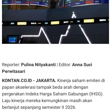
A
A
S
L
I
K
I
E
N
U
D
A
U
N
S
G
T
A
R
N
I
P
I
E
N
L
T
Reporter:
U
E
Pulina Nityakanti
| Editor:
Anna Suci
A
R
Perwitasari
N
N
G
A
KONTAN.CO.ID - JAKARTA.
U
S
Kinerja saham emiten di
S
I
papan akselerasi tampak beda arah dengan
A
O
H
N
pergerakan Indeks Harga Saham Gabungan (IHSG).
A
A
L
Laju kinerja mereka kemungkinan masih akan
P
R
berlanjut sepanjang semester II 2026.
E
E