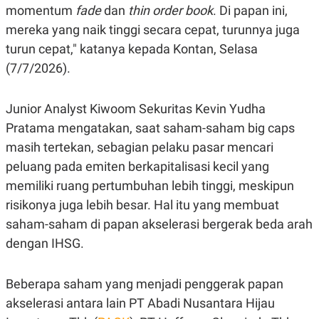
R
T
momentum
fade
dan
thin order book
. Di papan ini,
I
mereka yang naik tinggi secara cepat, turunnya juga
S
I
turun cepat," katanya kepada Kontan, Selasa
N
G
(7/7/2026).
K
G
M
Junior Analyst Kiwoom Sekuritas Kevin Yudha
E
Pratama mengatakan, saat saham-saham big caps
D
I
masih tertekan, sebagian pelaku pasar mencari
A
.
peluang pada emiten berkapitalisasi kecil yang
I
memiliki ruang pertumbuhan lebih tinggi, meskipun
D
risikonya juga lebih besar. Hal itu yang membuat
saham-saham di papan akselerasi bergerak beda arah
SITEMAP
PROFILE
TERM
dengan IHSG.
OF
USE
PEDOMAN
Beberapa saham yang menjadi penggerak papan
PEMBERITAAN
SIBER
akselerasi antara lain PT Abadi Nusantara Hijau
PRIVACY