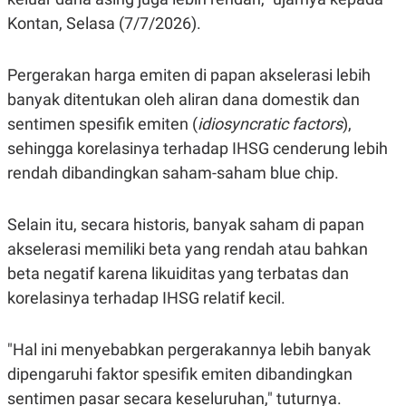
S
A
A
G
Kontan, Selasa (7/7/2026).
T
E
D
S
A
Pergerakan harga emiten di papan akselerasi lebih
T
A
banyak ditentukan oleh aliran dana domestik dan
K
L
sentimen spesifik emiten (
idiosyncratic factors
),
O
I
N
P
sehingga korelasinya terhadap IHSG cenderung lebih
T
S
rendah dibandingkan saham-saham blue chip.
A
U
N
S
T
V
Selain itu, secara historis, banyak saham di papan
akselerasi memiliki beta yang rendah atau bahkan
JARINGAN
beta negatif karena likuiditas yang terbatas dan
korelasinya terhadap IHSG relatif kecil.
K
P
O
R
N
E
"Hal ini menyebabkan pergerakannya lebih banyak
T
S
A
S
dipengaruhi faktor spesifik emiten dibandingkan
N
R
A
E
sentimen pasar secara keseluruhan," tuturnya.