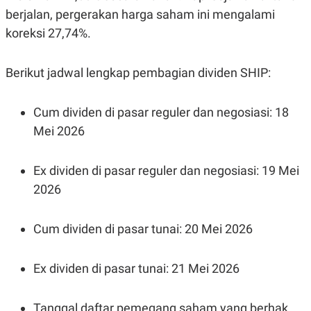
S
A
berjalan, pergerakan harga saham ini mengalami
A
G
T
E
koreksi 27,74%.
D
S
A
T
A
Berikut jadwal lengkap pembagian dividen SHIP:
K
L
O
I
Cum dividen di pasar reguler dan negosiasi: 18
N
P
T
S
Mei 2026
A
U
N
S
T
V
Ex dividen di pasar reguler dan negosiasi: 19 Mei
2026
JARINGAN
Cum dividen di pasar tunai: 20 Mei 2026
K
P
O
R
N
E
Ex dividen di pasar tunai: 21 Mei 2026
T
S
A
S
N
R
A
E
Tanggal daftar pemegang saham yang berhak