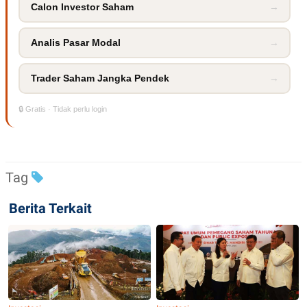
R
T
Calon Investor Saham
→
I
S
I
Analis Pasar Modal
→
N
G
K
Trader Saham Jangka Pendek
→
G
M
🔒 Gratis · Tidak perlu login
E
D
I
A
.
I
Tag
D
Berita Terkait
SITEMAP
PROFILE
TERM
OF
USE
PEDOMAN
PEMBERITAAN
SIBER
PRIVACY