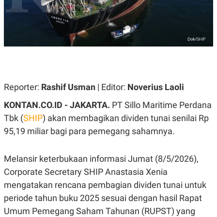
A
A
S
L
I
K
I
E
N
U
D
A
U
N
S
G
T
A
R
Reporter:
Rashif Usman
| Editor:
Noverius Laoli
N
I
P
I
KONTAN.CO.ID - JAKARTA.
PT Sillo Maritime Perdana
E
N
Tbk (
SHIP
) akan membagikan dividen tunai senilai Rp
L
T
U
E
95,19 miliar bagi para pemegang sahamnya.
A
R
N
N
G
A
U
S
Melansir keterbukaan informasi Jumat (8/5/2026),
S
I
Corporate Secretary SHIP Anastasia Xenia
A
O
H
N
mengatakan rencana pembagian dividen tunai untuk
A
A
L
periode tahun buku 2025 sesuai dengan hasil Rapat
P
R
Umum Pemegang Saham Tahunan (RUPST) yang
E
E