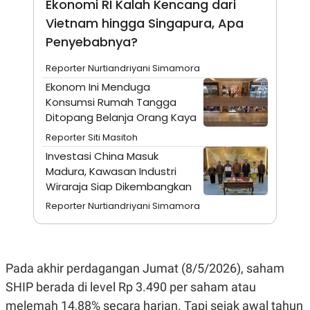
Ekonomi RI Kalah Kencang dari
A
I
S
V
Vietnam hingga Singapura, Apa
K
E
E
Penyebabnya?
M
E
Reporter Nurtiandriyani Simamora
N
T
Ekonom Ini Menduga
E
Konsumsi Rumah Tangga
R
I
Ditopang Belanja Orang Kaya
A
Reporter Siti Masitoh
N
Investasi China Masuk
L
E
Madura, Kawasan Industri
S
Wiraraja Siap Dikembangkan
T
A
Reporter Nurtiandriyani Simamora
R
I
KANAL
Pada akhir perdagangan Jumat (8/5/2026), saham
SHIP berada di level Rp 3.490 per saham atau
P
I
U
M
melemah 14,88% secara harian. Tapi sejak awal tahun