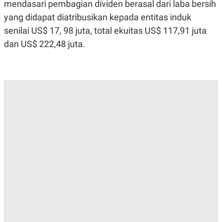
E
mendasari pembagian dividen berasal dari laba bersih
R
yang didapat diatribusikan kepada entitas induk
F
B
senilai US$ 17, 98 juta, total ekuitas US$ 117,91 juta
O
U
K
S
dan US$ 222,48 juta.
U
I
S
N
E
S
S
I
N
S
I
G
H
T
S
B
T
E
O
L
C
A
K
N
S
J
E
A
T
O
U
N
P