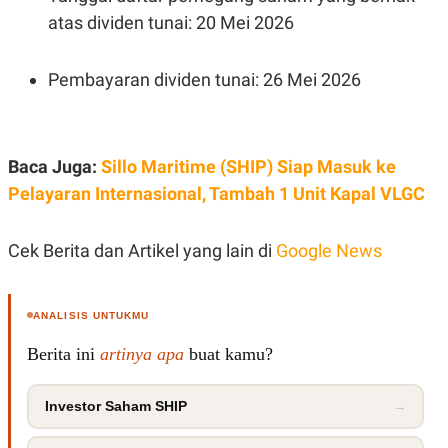
C
L
atas dividen tunai: 20 Mei 2026
A
E
D
A
E
S
M
E
Pembayaran dividen tunai: 26 Mei 2026
Y
.
I
D
L
K
A
I
Baca Juga:
Sillo Maritime (SHIP) Siap Masuk ke
N
N
G
E
Pelayaran Internasional, Tambah 1 Unit Kapal VLGC
G
R
A
J
N
A
Cek Berita dan Artikel yang lain di
Google News
A
E
N
M
C
I
E
T
ANALISIS UNTUKMU
T
E
A
N
K
Berita ini
artinya apa
buat kamu?
E
A
P
D
Investor Saham SHIP
→
A
V
P
E
E
R