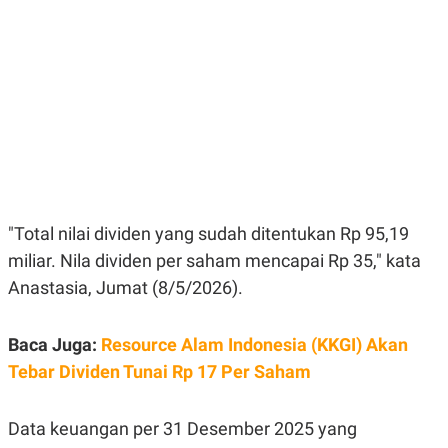
E
E
H
S
A
T
T
Y
A
L
N
E
E
A
N
N
G
A
L
L
I
I
S
S
H
I
S
"Total nilai dividen yang sudah ditentukan Rp 95,19
E
K
miliar. Nila dividen per saham mencapai Rp 35," kata
X
O
E
L
Anastasia, Jumat (8/5/2026).
C
O
U
M
T
I
Baca Juga:
Resource Alam Indonesia (KKGI) Akan
V
Tebar Dividen Tunai Rp 17 Per Saham
E
C
O
R
Data keuangan per 31 Desember 2025 yang
N