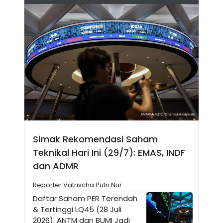
N
S
E
E
W
R
S
E
S
M
E
O
T
N
U
I
P
A
A
K
D
I
V
L
A
S
K
O
Simak Rekomendasi Saham
R
P
Teknikal Hari Ini (29/7): EMAS, INDF
O
dan ADMR
R
A
S
Reporter Vatrischa Putri Nur
I
Daftar Saham PER Terendah
K
N
& Tertinggi LQ45 (28 Juli
I
A
L
T
2026), ANTM dan BUMI Jadi