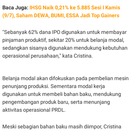
R
T
Baca Juga:
IHSG Naik 0,21% ke 5.885 Sesi I Kamis
I
S
(9/7), Saham DEWA, BUMI, ESSA Jadi Top Gainers
I
N
G
"Sebanyak 62% dana IPO digunakan untuk membayar
K
G
pinjaman produktif, sekitar 20% untuk belanja modal,
M
sedangkan sisanya digunakan mendukung kebutuhan
E
D
operasional perusahaan," kata Cristina.
I
A
.
I
D
Belanja modal akan difokuskan pada pembelian mesin
penunjang produksi. Sementara modal kerja
digunakan untuk membeli bahan baku, mendukung
SITEMAP
PROFILE
TERM
pengembangan produk baru, serta menunjang
OF
USE
aktivitas operasional PRDL.
PEDOMAN
PEMBERITAAN
SIBER
Meski sebagian bahan baku masih diimpor, Cristina
PRIVACY