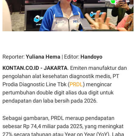
A
A
S
L
I
K
I
E
N
U
D
A
U
N
S
G
T
A
R
N
I
Reporter:
Yuliana Hema
| Editor:
Handoyo
P
I
KONTAN.CO.ID - JAKARTA
. Emiten manufaktur dan
E
N
L
T
pengolahan alat kesehatan diagnostik medis, PT
U
E
A
R
Prodia Diagnostic Line Tbk (
PRDL
) mengincar
N
N
pertumbuhan double digit alias dua digit untuk
G
A
U
S
pendapatan dan laba bersih pada 2026.
S
I
A
O
H
N
A
A
Sebagai gambaran, PRDL meraup pendapatan
L
sebesar Rp 74,4 miliar pada 2025, yang meningkat
P
R
27% secara tahunan atau Year on Year (YoY). Laba
E
E