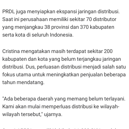
S
A
A
G
PRDL juga menyiapkan ekspansi jaringan distribusi.
T
E
D
S
Saat ini perusahaan memiliki sekitar 70 distributor
A
T
yang menjangkau 38 provinsi dan 370 kabupaten
A
serta kota di seluruh Indonesia.
K
L
O
I
N
P
Cristina mengatakan masih terdapat sekitar 200
T
S
A
U
kabupaten dan kota yang belum terjangkau jaringan
N
S
T
distribusi. Dus, perluasan distribusi menjadi salah satu
V
fokus utama untuk meningkatkan penjualan beberapa
tahun mendatang.
JARINGAN
"Ada beberapa daerah yang memang belum terlayani.
K
P
O
R
Kami akan mulai memperluas distribusi ke wilayah-
N
E
T
S
wilayah tersebut," ujarnya.
A
S
N
R
A
E