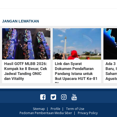
JANGAN LEWATKAN
Hasil GOTF MLBB 2026:
Link dan Syarat
Ada 3
Kompak ke 8 Besar, Cek
Dokumen Pendaftaran
Baru, 
Jadwal Tanding ONIC
Pandang Istana untuk
Saham
dan Vitality
Ikut Upacara HUT Ke-81
Agust
RI
Sitemap
|
Profile
|
Term of Use
Pedoman Pemberitaan Media Siber
|
Privacy Policy