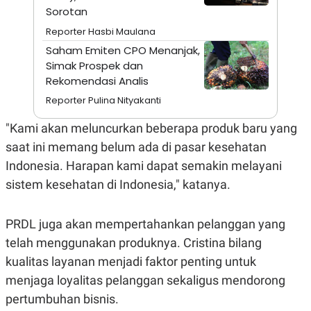
A
I
Sorotan
S
V
K
E
Reporter Hasbi Maulana
E
Saham Emiten CPO Menanjak,
M
E
Simak Prospek dan
N
Rekomendasi Analis
T
E
Reporter Pulina Nityakanti
R
I
"Kami akan meluncurkan beberapa produk baru yang
A
N
saat ini memang belum ada di pasar kesehatan
L
Indonesia. Harapan kami dapat semakin melayani
E
S
sistem kesehatan di Indonesia," katanya.
T
A
R
PRDL juga akan mempertahankan pelanggan yang
I
telah menggunakan produknya. Cristina bilang
kualitas layanan menjadi faktor penting untuk
KANAL
menjaga loyalitas pelanggan sekaligus mendorong
P
I
pertumbuhan bisnis.
U
M