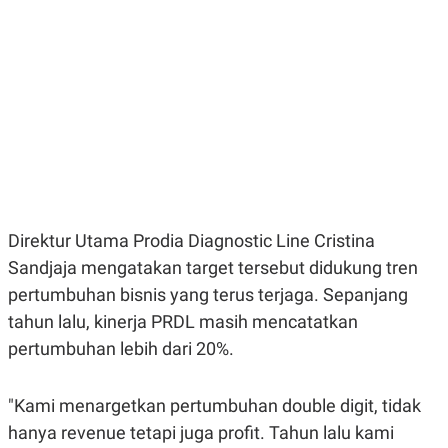
E
E
H
S
A
T
T
Y
A
L
N
E
E
A
N
N
G
A
L
L
I
I
S
S
H
I
S
Direktur Utama Prodia Diagnostic Line Cristina
E
K
X
O
Sandjaja mengatakan target tersebut didukung tren
E
L
C
O
pertumbuhan bisnis yang terus terjaga. Sepanjang
U
M
tahun lalu, kinerja PRDL masih mencatatkan
T
I
pertumbuhan lebih dari 20%.
V
E
C
"Kami menargetkan pertumbuhan double digit, tidak
O
R
hanya revenue tetapi juga profit. Tahun lalu kami
N