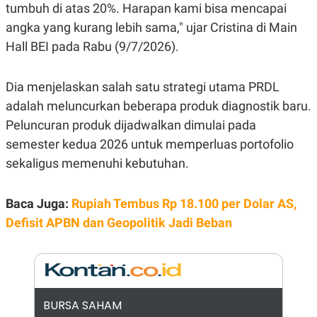
E
tumbuh di atas 20%. Harapan kami bisa mencapai
R
angka yang kurang lebih sama," ujar Cristina di Main
F
B
O
U
Hall BEI pada Rabu (9/7/2026).
K
S
U
I
S
N
Dia menjelaskan salah satu strategi utama PRDL
E
S
adalah meluncurkan beberapa produk diagnostik baru.
S
I
Peluncuran produk dijadwalkan dimulai pada
N
semester kedua 2026 untuk memperluas portofolio
S
I
sekaligus memenuhi kebutuhan.
G
H
T
Baca Juga:
Rupiah Tembus Rp 18.100 per Dolar AS,
S
B
T
E
Defisit APBN dan Geopolitik Jadi Beban
O
L
C
A
K
N
S
J
E
A
T
O
U
N
BURSA SAHAM
P