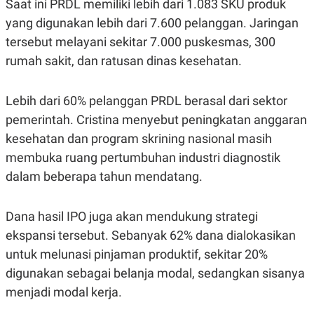
Saat ini PRDL memiliki lebih dari 1.083 SKU produk
C
L
A
E
yang digunakan lebih dari 7.600 pelanggan. Jaringan
D
A
E
S
tersebut melayani sekitar 7.000 puskesmas, 300
M
E
rumah sakit, dan ratusan dinas kesehatan.
Y
.
I
D
Lebih dari 60% pelanggan PRDL berasal dari sektor
L
K
A
I
pemerintah. Cristina menyebut peningkatan anggaran
N
N
G
E
kesehatan dan program skrining nasional masih
G
R
membuka ruang pertumbuhan industri diagnostik
A
J
N
A
dalam beberapa tahun mendatang.
A
E
N
M
C
I
E
T
Dana hasil IPO juga akan mendukung strategi
T
E
ekspansi tersebut. Sebanyak 62% dana dialokasikan
A
N
K
untuk melunasi pinjaman produktif, sekitar 20%
E
A
digunakan sebagai belanja modal, sedangkan sisanya
P
D
A
V
menjadi modal kerja.
P
E
E
R