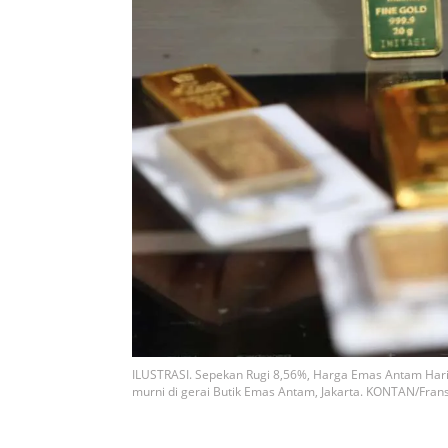
ILUSTRASI. Sepekan Rugi 8,56%, Harga Emas Antam Hari
murni di gerai Butik Emas Antam, Jakarta. KONTAN/Fran