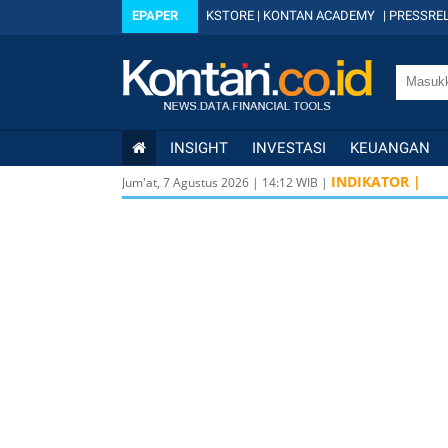
EPAPER
KSTORE
|
KONTAN ACADEMY
|
PRESSREL
INSIGHT
INVESTASI
KEUANGAN
IDX
6.410 65,94
INDIKATOR |
1
Jum'at, 7 Agustus 2026
|
14
:
12
WIB |
KOMPAS100
845 12
LQ45
640 9,44
1,