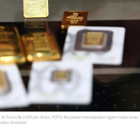
 Ini Turun Rp 2.000 per Gram. FOTO: Karyawan menunjukkan logam mulia emas
siskus Simbolon