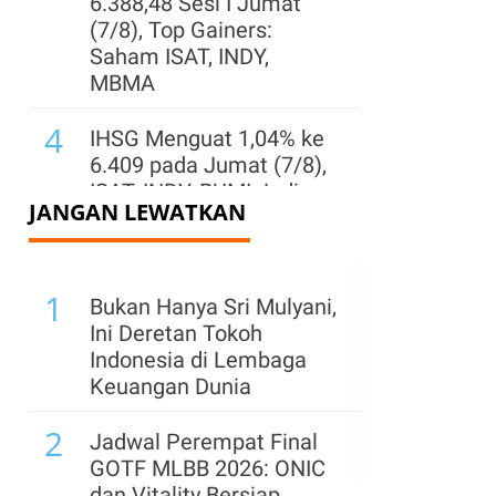
6.388,48 Sesi I Jumat
(7/8), Top Gainers:
Saham ISAT, INDY,
MBMA
4
IHSG Menguat 1,04% ke
6.409 pada Jumat (7/8),
ISAT, INDY, BUMI Jadi
JANGAN LEWATKAN
Top Gainers LQ45
5
IHSG Rebound 0,45% ke
1
Level 6.372 Jumat (7/8)
Bukan Hanya Sri Mulyani,
Pagi, Sentimen Domestik
Ini Deretan Tokoh
Masih Positif
Indonesia di Lembaga
Keuangan Dunia
6
Wijaya Karya (WIKA)
2
Buka Suara Soal
Jadwal Perempat Final
Rencana Kemenkeu
GOTF MLBB 2026: ONIC
Ambil Alih Saham
dan Vitality Bersiap