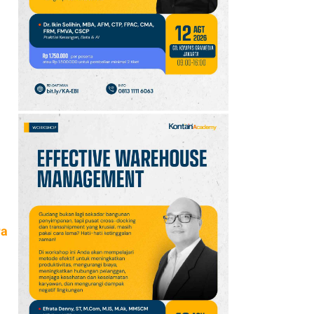
10
Klasemen Grup A Piala
AFF 2026: Ini Skenario
Indonesia Lolos ke
Semifinal
ra