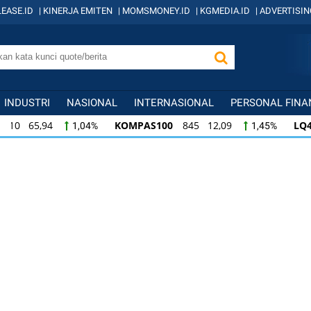
EASE.ID
|
KINERJA EMITEN
|
MOMSMONEY.ID
|
KGMEDIA.ID
|
ADVERTISIN
INDUSTRI
NASIONAL
INTERNASIONAL
PERSONAL FINA
KOMPAS100
845 12,09
LQ45
640 9,44
,04%
1,45%
,09
LQ45
640 9,44
ISSI
222 2,82
1,45%
1,50%
1,2
ISSI
222 2,82
IDX30
359 5,14
ID
50%
1,29%
1,45%