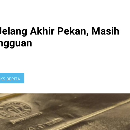
elang Akhir Pekan, Masih
ngguan
KS BERITA