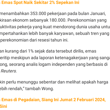
 Emas Spot Naik Sekitar 2% Sepekan Ini
menambahkan 353.000 pekerjaan pada bulan Januari,
kiraan ekonom sebanyak 180.000. Perekonomian yang
uktivitas pekerja yang kuat mendorong dunia usaha unt
pertahankan lebih banyak karyawan, sebuah tren yang
perekonomian dari resesi tahun ini.
 kurang dari 1% sejak data tersebut dirilis, emas
teritip meskipun ada laporan ketenagakerjaan yang sang
Wong, seorang analis logam independen yang berbasis di
a
Reuters
.
gkin perlu menunggu sebentar dan melihat apakah harga
lebih rendah,” tambah Wong.
 Emas di Pegadaian, Siang Ini Jumat 2 Februari 2024,
Sini