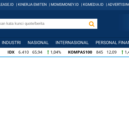
EASE.ID
|
KINERJA EMITEN
|
MOMSMONEY.ID
|
KGMEDIA.ID
|
ADVERTISIN
INDUSTRI
NASIONAL
INTERNASIONAL
PERSONAL FINA
IDX
6.410 65,94
KOMPAS100
845 12,09
1,04%
1,
KOMPAS100
845 12,09
LQ45
640 9,44
1,45%
1,5
LQ45
640 9,44
ISSI
222 2,82
IDX3
1,50%
1,29%