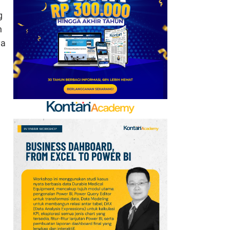
g
n
ya