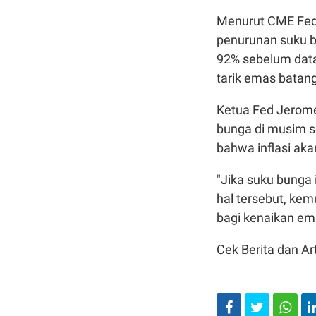
Menurut CME Fed 
penurunan suku b
92% sebelum data
tarik emas batan
Ketua Fed Jerome
bunga di musim s
bahwa inflasi aka
"Jika suku bunga 
hal tersebut, kem
bagi kenaikan ema
Cek Berita dan Art