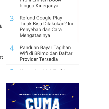
Jumat (7/8), S&P 500
hingga Kinerjanya
Terdongkrak Data
3
Ketenagakerjaan AS
Refund Google Play
Tidak Bisa Dilakukan? Ini
uk
Penyebab dan Cara
Mengatasinya
4
Panduan Bayar Tagihan
Wifi di BRImo dan Daftar
at
Provider Tersedia
5
Kumpulan Link Twibbon
HUT Ke-81
Kemerdekaan RI:
Sambut dengan
Semangat Perjuangan