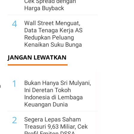
Cek Spread dengan
Harga Buyback
4
Wall Street Menguat,
Data Tenaga Kerja AS
Redupkan Peluang
Kenaikan Suku Bunga
JANGAN LEWATKAN
5
Dolar AS Melemah Usai
Data Tenaga Kerja Picu
Spekulasi The Fed Tahan
1
Suku Bunga
Bukan Hanya Sri Mulyani,
a
Ini Deretan Tokoh
6
Telkom (TLKM)
Indonesia di Lembaga
Lanjutkan Spin Off Bisnis
Keuangan Dunia
Fiber Rp 49,85 Triliun ke
2
Infranexia
Segera Lepas Saham
Treasuri 9,63 Miliar, Cek
7
Wall Street Cetak Rekor
Profil Emiten DSSA