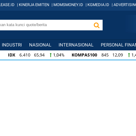
EASE.ID
|
KINERJA EMITEN
|
MOMSMONEY.ID
|
KGMEDIA.ID
|
ADVERTISIN
INDUSTRI
NASIONAL
INTERNASIONAL
PERSONAL FINA
IDX
6.410 65,94
KOMPAS100
845 12,09
1,04%
1,
KOMPAS100
845 12,09
LQ45
640 9,44
1,45%
1,5
LQ45
640 9,44
ISSI
222 2,82
IDX3
1,50%
1,29%