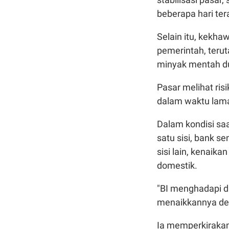
beberapa hari tera
Selain itu, kekh
pemerintah, terut
minyak mentah du
Pasar melihat risi
dalam waktu lam
Dalam kondisi saat
satu sisi, bank se
sisi lain, kenaik
domestik.
"BI menghadapi 
menaikkannya demi
Ia memperkirakan