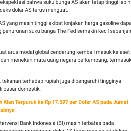
ekspektasi bahwa suku bunga AS akan tetap tinggi lebih
eks dolar AS terus menguat.
i AS yang masih tinggi akibat lonjakan harga gasoline dap
 penurunan suku bunga The Fed semakin kecil sepanja
uat arus modal global cenderung kembali masuk ke aset
AS dan menekan mata uang negara berkembang, termasu
, tekanan terhadap rupiah juga dipengaruhi tingginya
di pasar domestik.
h Kian Terpuruk ke Rp 17.597 per Dolar AS pada Jumat
ebabnya
ntervensi Bank Indonesia (BI) masih terbatas pada
, sementara permintaan dolar AS terus meningkat dalam