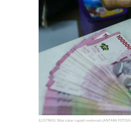
ILUSTRASI. Nilai tukar rupiah melemah (ANTARA FOTO/