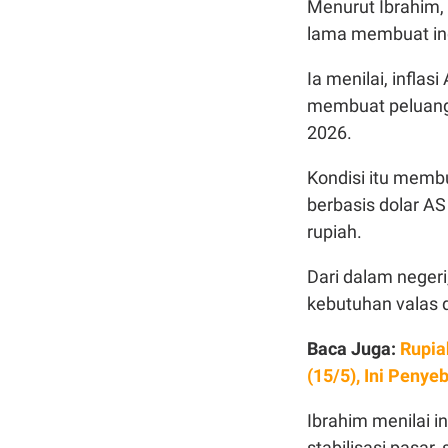
Menurut Ibrahim, 
lama membuat ind
Ia menilai, inflas
membuat peluang
2026.
Kondisi itu memb
berbasis dolar 
rupiah.
Dari dalam negeri
kebutuhan valas 
Baca Juga:
Rupia
(15/5), Ini Peny
Ibrahim menilai i
stabilisasi pasar