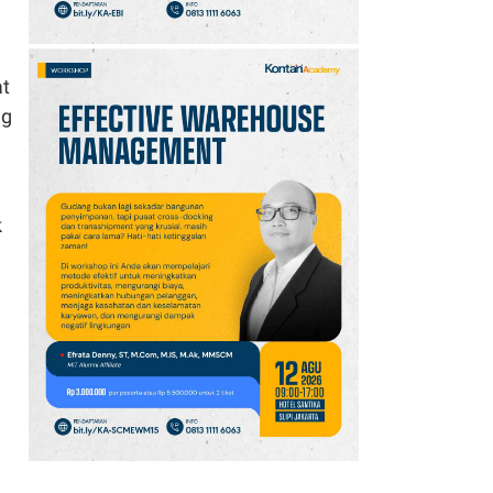
at
ng
k