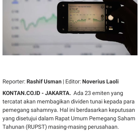
A
A
S
L
I
K
I
E
N
U
D
A
U
N
S
G
T
A
R
N
I
P
I
E
N
L
T
Reporter:
U
E
Rashif Usman
| Editor:
Noverius Laoli
A
R
N
N
KONTAN.CO.ID - JAKARTA.
Ada 23 emiten yang
G
A
tercatat akan membagikan dividen tunai kepada para
U
S
S
I
pemegang sahamnya. Hal ini berdasarkan keputusan
A
O
H
N
yang disetujui dalam Rapat Umum Pemegang Saham
A
A
L
Tahunan (RUPST) masing-masing perusahaan.
P
R
E
E