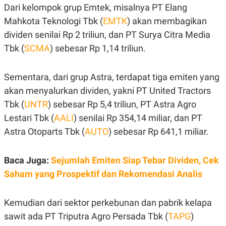
Dari kelompok grup Emtek, misalnya PT Elang
R
G
S
I
Mahkota Teknologi Tbk (
EMTK
) akan membagikan
O
O
N
N
dividen senilai Rp 2 triliun, dan PT Surya Citra Media
A
A
L
L
Tbk (
SCMA
) sebesar Rp 1,14 triliun.
F
I
N
Sementara, dari grup Astra, terdapat tiga emiten yang
A
N
akan menyalurkan dividen, yakni PT United Tractors
C
Tbk (
E
UNTR
) sebesar Rp 5,4 triliun, PT Astra Agro
Y
C
Lestari Tbk (
AALI
) senilai Rp 354,14 miliar, dan PT
A
A
Astra Otoparts Tbk (
AUTO
) sebesar Rp 641,1 miliar.
N
R
G
I
T
T
E
A
Baca Juga:
Sejumlah Emiten Siap Tebar Dividen, Cek
R
H
Saham yang Prospektif dan Rekomendasi Analis
.
U
.
.
Kemudian dari sektor perkebunan dan pabrik kelapa
K
L
E
I
sawit ada PT Triputra Agro Persada Tbk (
TAPG
)
S
F