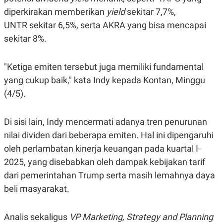
S
A
diperkirakan memberikan
yield
sekitar 7,7%,
A
G
T
E
UNTR sekitar 6,5%, serta AKRA yang bisa mencapai
D
S
A
sekitar 8%.
T
A
K
L
"Ketiga emiten tersebut juga memiliki fundamental
O
I
yang cukup baik," kata Indy kepada Kontan, Minggu
N
P
T
S
(4/5).
A
U
N
S
T
V
Di sisi lain, Indy mencermati adanya tren penurunan
nilai dividen dari beberapa emiten. Hal ini dipengaruhi
JARINGAN
oleh perlambatan kinerja keuangan pada kuartal I-
2025, yang disebabkan oleh dampak kebijakan tarif
K
P
dari pemerintahan Trump serta masih lemahnya daya
O
R
N
E
beli masyarakat.
T
S
A
S
N
R
Analis sekaligus
VP Marketing, Strategy and Planning
A
E