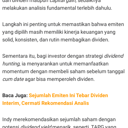
dari dividen maupun
capital gain,
sebaiknya
A
I
S
V
melakukan analisis fundamental terlebih dahulu.
K
E
E
M
Langkah ini penting untuk memastikan bahwa emiten
E
N
yang dipilih masih memiliki kinerja keuangan yang
T
E
solid, konsisten, dan rutin membagikan dividen.
R
I
A
Sementara itu, bagi investor dengan strategi
dividend
N
hunting
, ia menyarankan untuk memanfaatkan
L
E
momentum dengan membeli saham sebelum tanggal
S
T
cum date
agar bisa memperoleh dividen.
A
R
I
Baca Juga:
Sejumlah Emiten Ini Tebar Dividen
Interim, Cermati Rekomendasi Analis
KANAL
Indy merekomendasikan sejumlah saham dengan
P
I
U
M
potensi
dividend yield
menarik, seperti TAPG yang