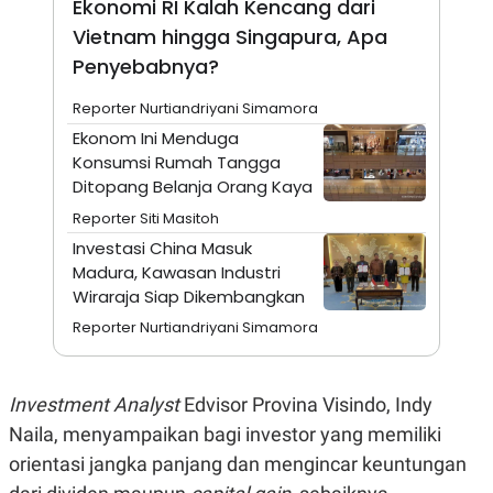
Ekonomi RI Kalah Kencang dari
N
S
Vietnam hingga Singapura, Apa
E
E
W
R
Penyebabnya?
S
E
S
M
Reporter Nurtiandriyani Simamora
E
O
T
N
Ekonom Ini Menduga
U
I
Konsumsi Rumah Tangga
P
A
Ditopang Belanja Orang Kaya
A
K
D
I
Reporter Siti Masitoh
V
L
A
Investasi China Masuk
S
Madura, Kawasan Industri
K
Wiraraja Siap Dikembangkan
O
R
Reporter Nurtiandriyani Simamora
P
O
R
A
S
Investment Analyst
Edvisor Provina Visindo, Indy
I
Naila, menyampaikan bagi investor yang memiliki
K
N
orientasi jangka panjang dan mengincar keuntungan
I
A
L
T