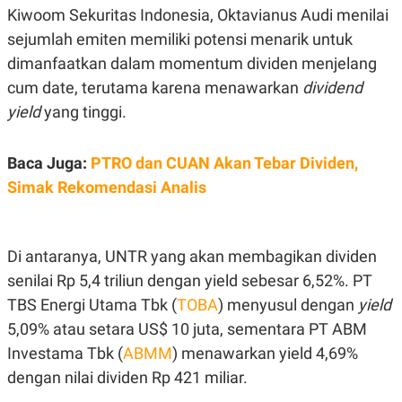
C
L
Kiwoom Sekuritas Indonesia, Oktavianus Audi menilai
A
E
D
A
sejumlah emiten memiliki potensi menarik untuk
E
S
dimanfaatkan dalam momentum dividen menjelang
M
E
Y
.
cum date, terutama karena menawarkan
dividend
I
D
yield
yang tinggi.
L
K
A
I
N
N
Baca Juga:
PTRO dan CUAN Akan Tebar Dividen,
G
E
Simak Rekomendasi Analis
G
R
A
J
N
A
A
E
N
M
Di antaranya, UNTR yang akan membagikan dividen
C
I
E
T
senilai Rp 5,4 triliun dengan yield sebesar 6,52%. PT
T
E
A
N
TBS Energi Utama Tbk (
TOBA
) menyusul dengan
yield
K
5,09% atau setara US$ 10 juta, sementara PT ABM
E
A
Investama Tbk (
ABMM
) menawarkan yield 4,69%
P
D
A
V
dengan nilai dividen Rp 421 miliar.
P
E
E
R