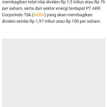
E
E
membagikan total nilai dividen Rp 1,5 triliun atau Rp 76
H
S
per saham, serta dari sektor energi terdapat PT AKR
A
T
T
Y
Corporindo Tbk (
AKRA
) yang akan membagikan
A
L
N
E
dividen senilai Rp 1,97 triliun atau Rp 100 per saham.
E
A
N
N
G
A
L
L
I
I
S
S
H
I
S
E
K
X
O
E
L
C
O
U
M
T
I
V
E
C
O
R
N