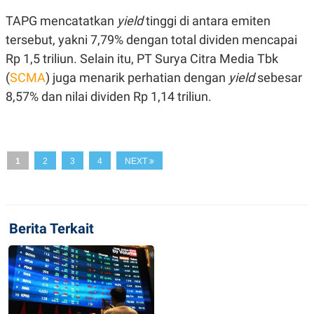
R
T
I
TAPG mencatatkan
yield
tinggi di antara emiten
S
tersebut, yakni 7,79% dengan total dividen mencapai
I
N
Rp 1,5 triliun. Selain itu, PT Surya Citra Media Tbk
G
(
SCMA
) juga menarik perhatian dengan
yield
sebesar
K
G
8,57% dan nilai dividen Rp 1,14 triliun.
M
E
D
I
A
.
1
2
3
4
NEXT
I
D
Berita Terkait
SITEMAP
PROFILE
TERM
OF
USE
PEDOMAN
PEMBERITAAN
SIBER
PRIVACY