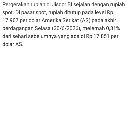
Pergerakan rupiah di Jisdor BI sejalan dengan rupiah
R
G
S
I
spot. Di pasar spot, rupiah ditutup pada level Rp
O
O
N
N
17.907 per dolar Amerika Serikat (AS) pada akhir
A
A
L
L
perdagangan Selasa (30/6/2026), melemah 0,31%
F
dari sehari sebelumnya yang ada di Rp 17.851 per
I
N
dolar AS.
A
N
C
E
Y
C
A
A
N
R
G
I
T
T
E
A
R
H
.
U
.
.
K
L
E
I
S
F