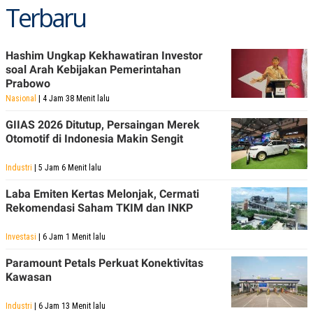
R
T
Terbaru
I
S
I
N
Hashim Ungkap Kekhawatiran Investor
G
soal Arah Kebijakan Pemerintahan
K
Prabowo
G
Nasional
| 4 Jam 38 Menit lalu
M
E
GIIAS 2026 Ditutup, Persaingan Merek
D
I
Otomotif di Indonesia Makin Sengit
A
.
Industri
| 5 Jam 6 Menit lalu
I
D
Laba Emiten Kertas Melonjak, Cermati
Rekomendasi Saham TKIM dan INKP
SITEMAP
PROFILE
TERM
Investasi
| 6 Jam 1 Menit lalu
OF
USE
Paramount Petals Perkuat Konektivitas
PEDOMAN
Kawasan
PEMBERITAAN
SIBER
Industri
| 6 Jam 13 Menit lalu
PRIVACY