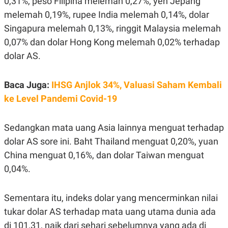
0,31%, peso Filipina melemah 0,27%, yen Jepang
E
R
melemah 0,19%, rupee India melemah 0,14%, dolar
F
B
Singapura melemah 0,13%, ringgit Malaysia melemah
O
U
K
S
0,07% dan dolar Hong Kong melemah 0,02% terhadap
U
I
dolar AS.
S
N
E
S
S
Baca Juga:
IHSG Anjlok 34%, Valuasi Saham Kembali
I
N
ke Level Pandemi Covid-19
S
I
G
Sedangkan mata uang Asia lainnya menguat terhadap
H
T
dolar AS sore ini. Baht Thailand menguat 0,20%, yuan
S
B
China menguat 0,16%, dan dolar Taiwan menguat
T
E
O
L
0,04%.
C
A
K
N
S
J
Sementara itu, indeks dolar yang mencerminkan nilai
E
A
T
O
tukar dolar AS terhadap mata uang utama dunia ada
U
N
di 101,31, naik dari sehari sebelumnya yang ada di
P