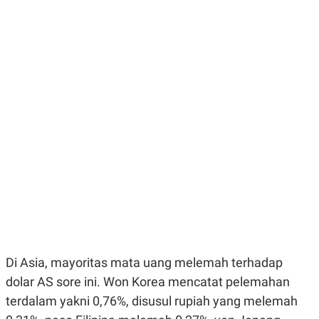
E
E
H
S
A
T
T
Y
A
L
N
E
E
A
N
N
G
A
L
L
I
I
S
S
H
I
S
E
K
X
O
E
L
C
O
U
M
T
I
V
Di Asia, mayoritas mata uang melemah terhadap
E
C
dolar AS sore ini. Won Korea mencatat pelemahan
O
terdalam yakni 0,76%, disusul rupiah yang melemah
R
N