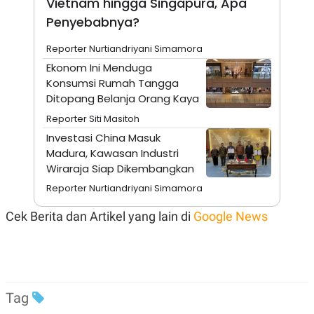
Vietnam hingga Singapura, Apa
A
I
S
V
Penyebabnya?
K
E
E
Reporter Nurtiandriyani Simamora
M
E
Ekonom Ini Menduga
N
Konsumsi Rumah Tangga
T
E
Ditopang Belanja Orang Kaya
R
I
Reporter Siti Masitoh
A
Investasi China Masuk
N
Madura, Kawasan Industri
L
Wiraraja Siap Dikembangkan
E
S
Reporter Nurtiandriyani Simamora
T
A
R
Cek Berita dan Artikel yang lain di
Google News
I
KANAL
Tag
P
I
U
M