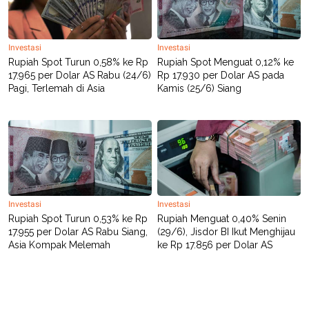
C
L
A
E
D
A
E
S
M
E
Investasi
Investasi
Y
.
Rupiah Spot Turun 0,58% ke Rp
Rupiah Spot Menguat 0,12% ke
I
17.965 per Dolar AS Rabu (24/6)
Rp 17.930 per Dolar AS pada
D
Pagi, Terlemah di Asia
Kamis (25/6) Siang
L
K
A
I
N
N
G
E
G
R
A
J
N
A
A
E
N
M
C
I
Investasi
Investasi
E
T
Rupiah Spot Turun 0,53% ke Rp
Rupiah Menguat 0,40% Senin
T
E
A
N
17.955 per Dolar AS Rabu Siang,
(29/6), Jisdor BI Ikut Menghijau
K
Asia Kompak Melemah
ke Rp 17.856 per Dolar AS
E
A
P
D
A
V
P
E
E
R