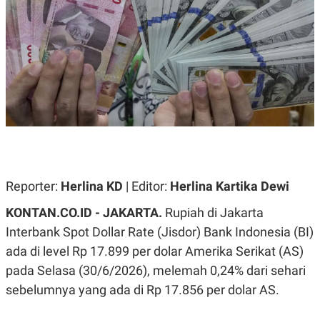
A
A
S
L
I
K
I
E
N
U
D
A
U
N
S
G
T
A
R
N
I
P
I
E
N
L
T
Reporter:
U
E
Herlina KD
| Editor:
Herlina Kartika Dewi
A
R
N
N
KONTAN.CO.ID -
JAKARTA.
Rupiah di Jakarta
G
A
Interbank Spot Dollar Rate (Jisdor) Bank Indonesia (BI)
U
S
S
I
ada di level Rp 17.899 per dolar Amerika Serikat (AS)
A
O
H
N
pada Selasa (30/6/2026), melemah 0,24% dari sehari
A
A
L
sebelumnya yang ada di Rp 17.856 per dolar AS.
P
R
E
E