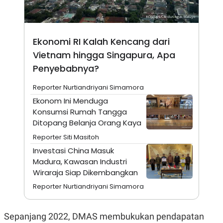
N
S
E
E
W
R
S
E
Ekonomi RI Kalah Kencang dari
S
M
E
O
Vietnam hingga Singapura, Apa
T
N
U
I
Penyebabnya?
P
A
A
K
Reporter Nurtiandriyani Simamora
D
I
Ekonom Ini Menduga
V
L
A
Konsumsi Rumah Tangga
S
Ditopang Belanja Orang Kaya
K
O
Reporter Siti Masitoh
R
Investasi China Masuk
P
O
Madura, Kawasan Industri
R
Wiraraja Siap Dikembangkan
A
S
Reporter Nurtiandriyani Simamora
I
K
N
I
A
Sepanjang 2022, DMAS membukukan pendapatan
L
T