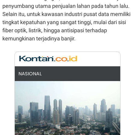
E
penyumbang utama penjualan lahan pada tahun lalu.
R
Selain itu, untuk kawasan industri pusat data memiliki
F
B
O
U
tingkat kepatuhan yang sangat tinggi, mulai dari sisi
K
S
U
I
fiber optik, listrik, hingga antisipasi terhadap
S
N
kemungkinan terjadinya banjir.
E
S
S
I
N
S
I
G
NASIONAL
H
T
S
B
T
E
O
L
C
A
K
N
S
J
E
A
T
O
U
N
P