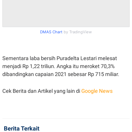
S
A
A
G
T
E
D
S
A
T
A
DMAS Chart
by TradingView
K
L
O
I
N
P
T
S
A
U
Sementara laba bersih Puradelta Lestari melesat
N
S
menjadi Rp 1,22 triliun. Angka itu meroket 70,3%
T
V
dibandingkan capaian 2021 sebesar Rp 715 miliar.
JARINGAN
Cek Berita dan Artikel yang lain di
Google News
K
P
O
R
N
E
T
S
A
S
N
R
Berita Terkait
A
E