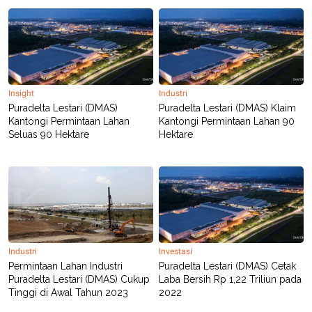
C
L
A
E
D
A
E
S
M
E
Y
.
I
D
Insight
Industri
L
K
Puradelta Lestari (DMAS)
Puradelta Lestari (DMAS) Klaim
A
I
Kantongi Permintaan Lahan
Kantongi Permintaan Lahan 90
N
N
G
E
Seluas 90 Hektare
Hektare
G
R
A
J
N
A
A
E
N
M
C
I
E
T
T
E
A
N
K
Industri
Investasi
E
A
Permintaan Lahan Industri
Puradelta Lestari (DMAS) Cetak
P
D
Puradelta Lestari (DMAS) Cukup
Laba Bersih Rp 1,22 Triliun pada
A
V
Tinggi di Awal Tahun 2023
2022
P
E
E
R