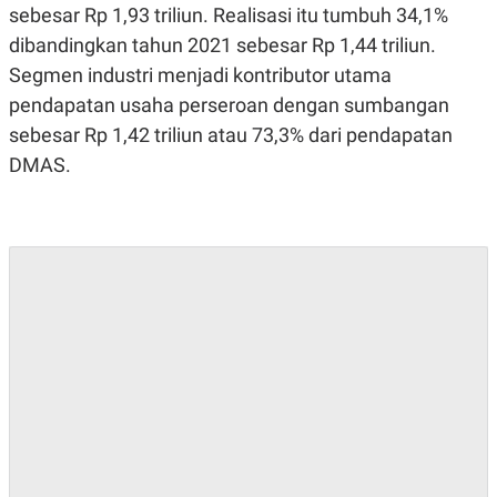
A
I
sebesar Rp 1,93 triliun. Realisasi itu tumbuh 34,1%
S
V
dibandingkan tahun 2021 sebesar Rp 1,44 triliun.
K
E
E
Segmen industri menjadi kontributor utama
M
E
pendapatan usaha perseroan dengan sumbangan
N
T
sebesar Rp 1,42 triliun atau 73,3% dari pendapatan
E
DMAS.
R
I
A
N
L
E
S
T
A
R
I
KANAL
P
I
U
M