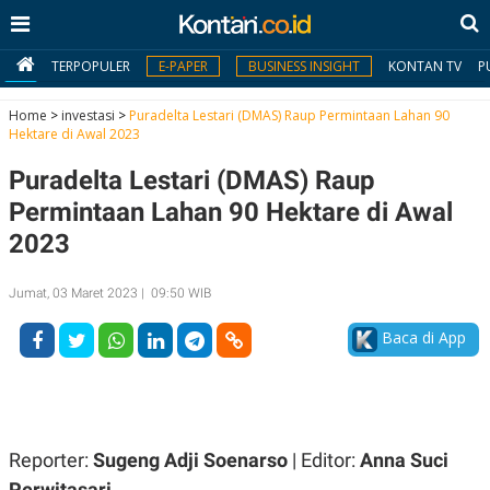
TERPOPULER
E-PAPER
BUSINESS INSIGHT
KONTAN TV
P
Home
>
investasi
>
Puradelta Lestari (DMAS) Raup Permintaan Lahan 90
Hektare di Awal 2023
MY
Puradelta Lestari (DMAS) Raup
KONTAN
Permintaan Lahan 90 Hektare di Awal
Daftar
2023
Masuk
Jumat, 03 Maret 2023 | 09:50 WIB
Baca di App
BERITA
I
N
N
A
V
S
E
I
Reporter:
Sugeng Adji Soenarso
| Editor:
Anna Suci
S
O
Perwitasari
T
N