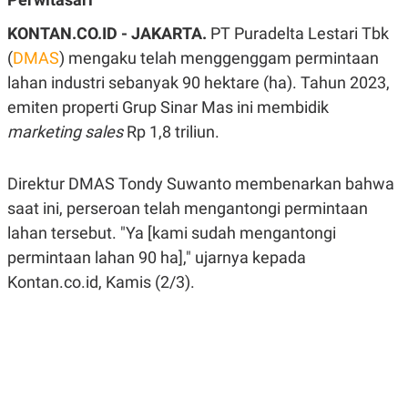
A
A
S
L
KONTAN.CO.ID - JAKARTA.
PT Puradelta Lestari Tbk
I
(
DMAS
) mengaku telah menggenggam permintaan
K
I
lahan industri sebanyak 90 hektare (ha). Tahun 2023,
E
N
U
D
emiten properti Grup Sinar Mas ini membidik
A
U
N
S
marketing sales
Rp 1,8 triliun.
G
T
A
R
N
I
Direktur DMAS Tondy Suwanto membenarkan bahwa
P
I
saat ini, perseroan telah mengantongi permintaan
E
N
L
T
lahan tersebut. "Ya [kami sudah mengantongi
U
E
A
R
permintaan lahan 90 ha]," ujarnya kepada
N
N
G
A
Kontan.co.id, Kamis (2/3).
U
S
S
I
A
O
H
N
A
A
L
P
R
E
E