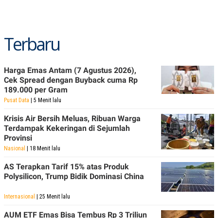
R
T
I
S
I
N
Terbaru
G
K
G
Harga Emas Antam (7 Agustus 2026),
M
E
Cek Spread dengan Buyback cuma Rp
D
189.000 per Gram
I
Pusat Data
| 5 Menit lalu
A
.
Krisis Air Bersih Meluas, Ribuan Warga
I
D
Terdampak Kekeringan di Sejumlah
Provinsi
Nasional
| 18 Menit lalu
SITEMAP
PROFILE
TERM
AS Terapkan Tarif 15% atas Produk
OF
Polysilicon, Trump Bidik Dominasi China
USE
PEDOMAN
Internasional
| 25 Menit lalu
PEMBERITAAN
SIBER
AUM ETF Emas Bisa Tembus Rp 3 Triliun
PRIVACY