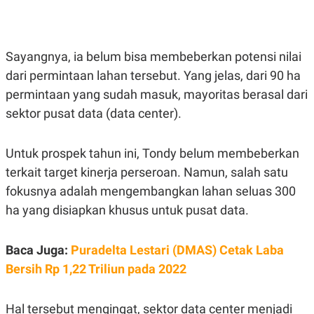
E
E
H
S
A
T
T
Y
A
L
Sayangnya, ia belum bisa membeberkan potensi nilai
N
E
dari permintaan lahan tersebut. Yang jelas, dari 90 ha
E
A
N
N
permintaan yang sudah masuk, mayoritas berasal dari
G
A
L
L
sektor pusat data (data center).
I
I
S
S
H
I
Untuk prospek tahun ini, Tondy belum membeberkan
S
terkait target kinerja perseroan. Namun, salah satu
E
K
X
O
fokusnya adalah mengembangkan lahan seluas 300
E
L
C
O
ha yang disiapkan khusus untuk pusat data.
U
M
T
I
Baca Juga:
Puradelta Lestari (DMAS) Cetak Laba
V
E
Bersih Rp 1,22 Triliun pada 2022
C
O
R
N
Hal tersebut mengingat, sektor data center menjadi