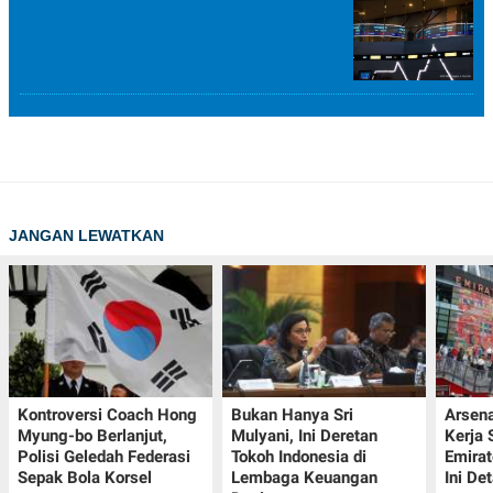
JANGAN LEWATKAN
Kontroversi Coach Hong
Bukan Hanya Sri
Arsena
Myung-bo Berlanjut,
Mulyani, Ini Deretan
Kerja
Polisi Geledah Federasi
Tokoh Indonesia di
Emirat
Sepak Bola Korsel
Lembaga Keuangan
Ini De