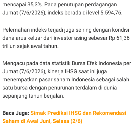
R
G
mencapai 35,3%. Pada penutupan perdagangan
S
I
Jumat (7/6/2026), indeks berada di level 5.594,76.
O
O
N
N
A
A
L
L
Pelemahan indeks terjadi juga seiring dengan kondisi
F
dana arus keluar dari investor asing sebesar Rp 61,36
I
N
triliun sejak awal tahun.
A
N
C
E
Mengacu pada data statistik Bursa Efek Indonesia per
Y
C
Jumat (7/6/2026), kinerja IHSG saat ini juga
A
A
menempatkan pasar saham Indonesia sebagai salah
N
R
G
I
satu bursa dengan penurunan terdalam di dunia
T
T
E
A
sepanjang tahun berjalan.
R
H
.
U
.
Baca Juga:
Simak Prediksi IHSG dan Rekomendasi
.
Saham di Awal Juni, Selasa (2/6)
K
L
E
I
S
F