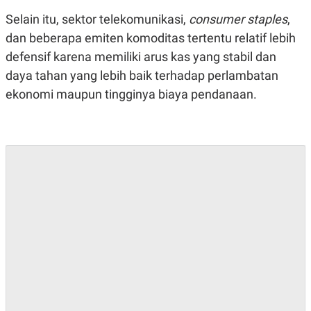
S
A
A
G
Selain itu, sektor telekomunikasi,
consumer staples
,
T
E
dan beberapa emiten komoditas tertentu relatif lebih
D
S
A
defensif karena memiliki arus kas yang stabil dan
T
A
daya tahan yang lebih baik terhadap perlambatan
K
L
ekonomi maupun tingginya biaya pendanaan.
O
I
N
P
T
S
A
U
N
S
T
V
JARINGAN
K
P
O
R
N
E
T
S
A
S
N
R
A
E