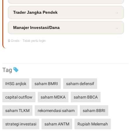
Trader Jangka Pendek
→
Manajer Investasi/Dana
→
🔒 Gratis · Tidak perlu login
Tag
IHSG anjlok
saham BMRI
saham defensif
capital outflow
saham MDKA
saham BBCA
saham TLKM
rekomendasi saham
saham BBRI
strategi investasi
saham ANTM
Rupiah Melemah