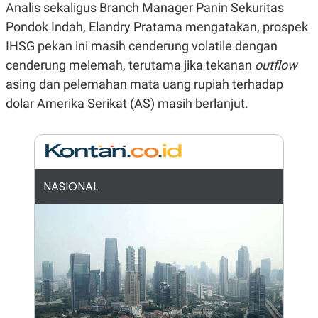
E
E
Analis sekaligus Branch Manager Panin Sekuritas
H
S
A
T
Pondok Indah, Elandry Pratama mengatakan, prospek
T
Y
IHSG pekan ini masih cenderung volatile dengan
A
L
N
E
cenderung melemah, terutama jika tekanan
outflow
E
A
asing dan pelemahan mata uang rupiah terhadap
N
N
G
A
dolar Amerika Serikat (AS) masih berlanjut.
L
L
I
I
S
S
H
I
S
E
K
NASIONAL
X
O
E
L
C
O
U
M
T
I
V
E
C
O
R
N