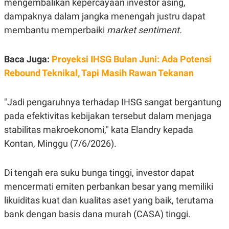
mengembalikan kepercayaan investor asing,
A
I
S
V
dampaknya dalam jangka menengah justru dapat
K
E
E
membantu memperbaiki
market sentiment.
M
E
N
Baca Juga:
Proyeksi IHSG Bulan Juni: Ada Potensi
T
E
Rebound Teknikal, Tapi Masih Rawan Tekanan
R
I
A
"Jadi pengaruhnya terhadap IHSG sangat bergantung
N
pada efektivitas kebijakan tersebut dalam menjaga
L
E
stabilitas makroekonomi," kata Elandry kepada
S
T
Kontan, Minggu (7/6/2026).
A
R
I
Di tengah era suku bunga tinggi, investor dapat
mencermati emiten perbankan besar yang memiliki
KANAL
likuiditas kuat dan kualitas aset yang baik, terutama
bank dengan basis dana murah (CASA) tinggi.
P
I
U
M