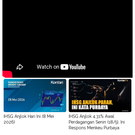
IHSG Anjlok Hari Ini (8 Mei
IHSG Anjlok 4,31% Awal
2026)
Perdagangan Senin (18/5), Ini
Respons Menkeu Purbaya