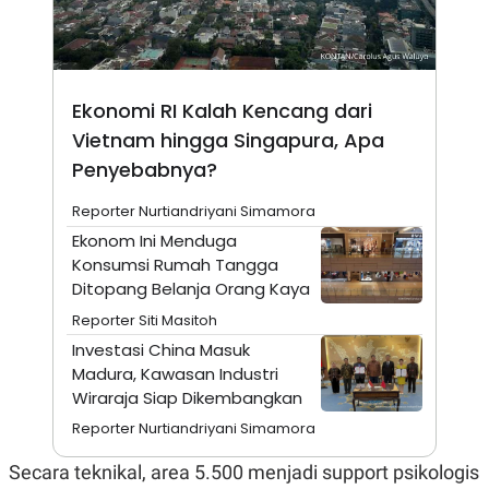
E
R
F
B
O
U
K
S
U
I
Ekonomi RI Kalah Kencang dari
S
N
Vietnam hingga Singapura, Apa
E
S
Penyebabnya?
S
I
N
Reporter Nurtiandriyani Simamora
S
Ekonom Ini Menduga
I
G
Konsumsi Rumah Tangga
H
Ditopang Belanja Orang Kaya
T
Reporter Siti Masitoh
S
B
T
E
Investasi China Masuk
O
L
Madura, Kawasan Industri
C
A
K
N
Wiraraja Siap Dikembangkan
S
J
Reporter Nurtiandriyani Simamora
E
A
T
O
U
N
Secara teknikal, area 5.500 menjadi support psikologis
P