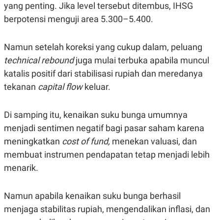
yang penting. Jika level tersebut ditembus, IHSG
N
S
E
E
berpotensi menguji area 5.300–5.400.
W
R
S
E
S
M
Namun setelah koreksi yang cukup dalam, peluang
E
O
T
N
technical rebound
juga mulai terbuka apabila muncul
U
I
P
A
katalis positif dari stabilisasi rupiah dan meredanya
A
K
tekanan
capital flow
keluar.
D
I
V
L
A
Di samping itu, kenaikan suku bunga umumnya
S
K
menjadi sentimen negatif bagi pasar saham karena
O
R
meningkatkan
cost of fund,
menekan valuasi, dan
P
membuat instrumen pendapatan tetap menjadi lebih
O
R
menarik.
A
S
I
Namun apabila kenaikan suku bunga berhasil
K
N
I
A
menjaga stabilitas rupiah, mengendalikan inflasi, dan
L
T