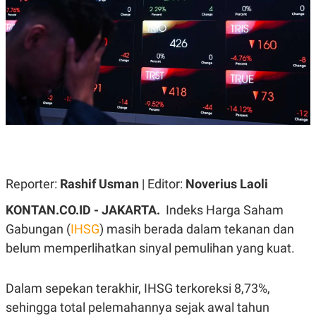
A
A
S
L
I
K
I
E
N
U
D
A
U
N
S
G
T
A
R
N
I
P
I
E
N
L
T
U
E
Reporter:
Rashif Usman
| Editor:
Noverius Laoli
A
R
N
N
KONTAN.CO.ID - JAKARTA.
Indeks Harga Saham
G
A
U
S
Gabungan (
IHSG
) masih berada dalam tekanan dan
S
I
belum memperlihatkan sinyal pemulihan yang kuat.
A
O
H
N
A
A
L
Dalam sepekan terakhir, IHSG terkoreksi 8,73%,
P
R
sehingga total pelemahannya sejak awal tahun
E
E