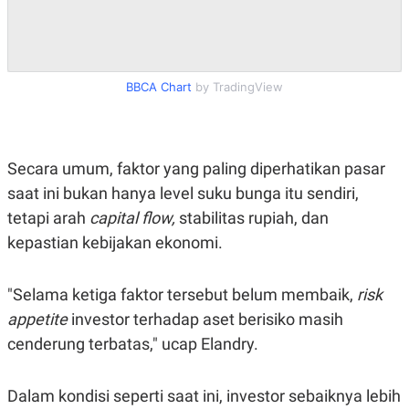
C
L
A
E
D
A
E
S
M
E
Y
.
BBCA Chart
by TradingView
I
D
L
K
A
I
N
N
Secara umum, faktor yang paling diperhatikan pasar
G
E
G
R
saat ini bukan hanya level suku bunga itu sendiri,
A
J
tetapi arah
capital flow,
stabilitas rupiah, dan
N
A
A
E
kepastian kebijakan ekonomi.
N
M
C
I
E
T
T
E
"Selama ketiga faktor tersebut belum membaik,
risk
A
N
appetite
investor terhadap aset berisiko masih
K
cenderung terbatas," ucap Elandry.
E
A
P
D
A
V
P
E
Dalam kondisi seperti saat ini, investor sebaiknya lebih
E
R