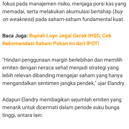
R
T
fokus pada manajemen risiko, menjaga porsi kas yang
I
memadai, serta melakukan akumulasi bertahap (
buy
S
I
on weakness
) pada saham-saham fundamental kuat.
N
G
K
Baca Juga:
Rupiah Loyo Jegal Gerak IHSG, Cek
G
M
Rekomendasi Saham Pekan Ini dari IPOT!
E
D
I
"Hindari penggunaan margin berlebihan dan memilih
A
.
emiten dengan neraca sehat menjadi strategi yang
I
D
lebih relevan dibanding mengejar saham yang hanya
mengandalkan sentimen jangka pendek," ujar Elandry.
SITEMAP
PROFILE
TERM
Adapun Elandry membagikan sejumlah emiten yang
OF
USE
menarik untuk dicermati dalam periode suku bunga
PEDOMAN
tinggi, antara lain:
PEMBERITAAN
SIBER
PRIVACY