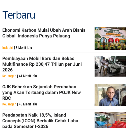
C
L
A
E
Terbaru
D
A
E
S
M
E
Y
.
I
Ekonomi Karbon Mulai Ubah Arah Bisnis
D
Global, Indonesia Punya Peluang
L
K
A
I
Industri
| 3 Menit lalu
N
N
G
E
Pembiayaan Mobil Baru dan Bekas
G
R
A
J
Multifinance Rp 230,47 Triliun per Juni
N
A
2026
A
E
Keuangan
| 41 Menit lalu
N
M
C
I
OJK Beberkan Sejumlah Perubahan
E
T
T
E
yang Akan Tertuang dalam POJK New
A
N
RBC
K
Keuangan
| 45 Menit lalu
E
A
P
D
Pendapatan Naik 18,5%, Island
A
V
Concepts(ICON) Berbalik Cetak Laba
P
E
E
R
pada Semester I-2026