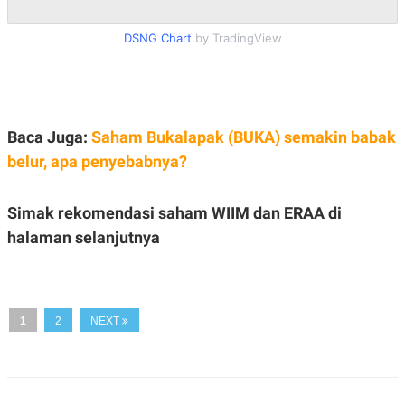
S
A
A
G
T
E
DSNG Chart
by TradingView
D
S
A
T
A
K
L
O
I
Baca Juga:
Saham Bukalapak (BUKA) semakin babak
N
P
T
S
belur, apa penyebabnya?
A
U
N
S
T
Simak rekomendasi saham WIIM dan ERAA di
V
halaman selanjutnya
JARINGAN
K
P
1
2
NEXT
O
R
N
E
T
S
A
S
N
R
A
E