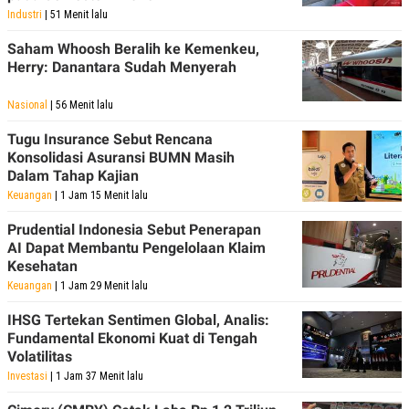
R
T
Industri
| 51 Menit lalu
I
S
Saham Whoosh Beralih ke Kemenkeu,
I
Herry: Danantara Sudah Menyerah
N
G
K
Nasional
| 56 Menit lalu
G
M
Tugu Insurance Sebut Rencana
E
Konsolidasi Asuransi BUMN Masih
D
Dalam Tahap Kajian
I
A
Keuangan
| 1 Jam 15 Menit lalu
.
I
Prudential Indonesia Sebut Penerapan
D
AI Dapat Membantu Pengelolaan Klaim
Kesehatan
Keuangan
| 1 Jam 29 Menit lalu
SITEMAP
PROFILE
TERM
IHSG Tertekan Sentimen Global, Analis:
OF
USE
Fundamental Ekonomi Kuat di Tengah
Volatilitas
PEDOMAN
PEMBERITAAN
Investasi
| 1 Jam 37 Menit lalu
SIBER
PRIVACY