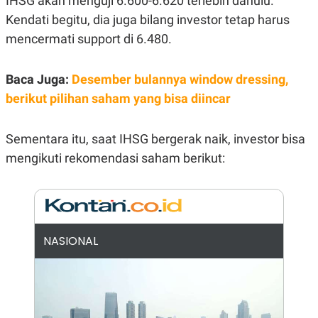
IHSG akan menguji 6.600-6.620 terlebih dahulu.
R
G
Kendati begitu, dia juga bilang investor tetap harus
S
I
O
O
mencermati support di 6.480.
N
N
A
A
L
L
F
Baca Juga:
Desember bulannya window dressing,
I
berikut pilihan saham yang bisa diincar
N
A
N
C
Sementara itu, saat IHSG bergerak naik, investor bisa
E
mengikuti rekomendasi saham berikut:
Y
C
A
A
N
R
G
I
T
T
E
A
R
H
NASIONAL
.
U
.
.
K
L
E
I
S
F