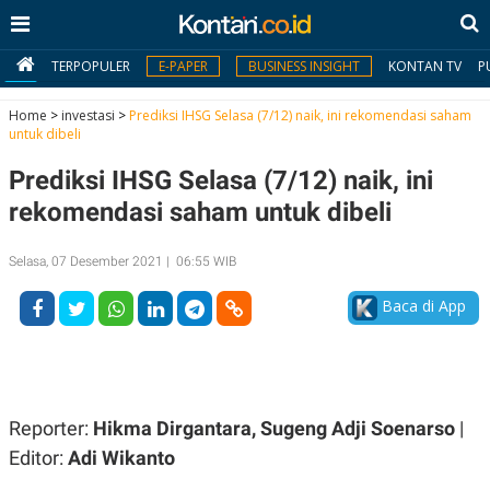
TERPOPULER
E-PAPER
BUSINESS INSIGHT
KONTAN TV
P
Home
>
investasi
>
Prediksi IHSG Selasa (7/12) naik, ini rekomendasi saham
untuk dibeli
MY
Prediksi IHSG Selasa (7/12) naik, ini
KONTAN
rekomendasi saham untuk dibeli
Daftar
Selasa, 07 Desember 2021 | 06:55 WIB
Masuk
Baca di App
BERITA
I
N
N
A
Reporter:
Hikma Dirgantara, Sugeng Adji Soenarso
|
V
S
E
I
Editor:
Adi Wikanto
S
O
T
N