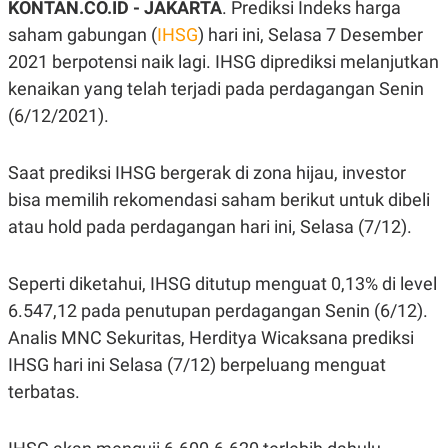
KONTAN.CO.ID - JAKARTA
. Prediksi Indeks harga
A
A
S
L
saham gabungan (
IHSG
) hari ini, Selasa 7 Desember
I
2021 berpotensi naik lagi. IHSG diprediksi melanjutkan
K
I
kenaikan yang telah terjadi pada perdagangan Senin
E
N
U
D
(6/12/2021).
A
U
N
S
G
T
A
R
Saat prediksi IHSG bergerak di zona hijau, investor
N
I
bisa memilih rekomendasi saham berikut untuk dibeli
P
I
atau hold pada perdagangan hari ini, Selasa (7/12).
E
N
L
T
U
E
A
R
Seperti diketahui, IHSG ditutup menguat 0,13% di level
N
N
G
A
6.547,12 pada penutupan perdagangan Senin (6/12).
U
S
Analis MNC Sekuritas, Herditya Wicaksana prediksi
S
I
A
O
IHSG hari ini Selasa (7/12) berpeluang menguat
H
N
A
A
terbatas.
L
P
R
E
E