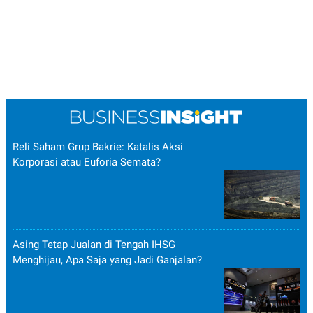
Reli Saham Grup Bakrie: Katalis Aksi
Korporasi atau Euforia Semata?
Asing Tetap Jualan di Tengah IHSG
Menghijau, Apa Saja yang Jadi Ganjalan?