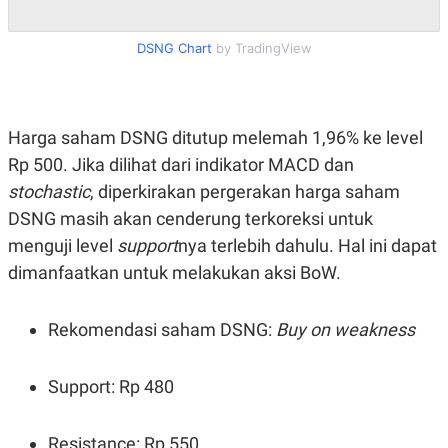
N
S
E
E
DSNG Chart
by TradingView
W
R
S
E
S
M
E
O
T
N
U
I
Harga saham DSNG ditutup melemah 1,96% ke level
P
A
Rp 500. Jika dilihat dari indikator MACD dan
A
K
D
I
stochastic
, diperkirakan pergerakan harga saham
V
L
DSNG masih akan cenderung terkoreksi untuk
A
S
menguji level
support
nya terlebih dahulu. Hal ini dapat
K
O
dimanfaatkan untuk melakukan aksi BoW.
R
P
O
Rekomendasi saham DSNG:
Buy on weakness
R
A
S
I
Support: Rp 480
K
N
I
A
L
T
Resistance: Rp 550