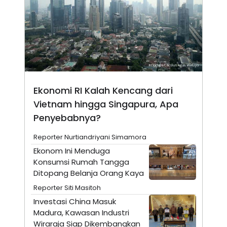
E
E
H
S
A
T
T
Y
A
L
N
E
E
A
N
N
G
A
L
L
I
I
Ekonomi RI Kalah Kencang dari
S
S
Vietnam hingga Singapura, Apa
H
I
S
Penyebabnya?
E
K
X
O
Reporter Nurtiandriyani Simamora
E
L
C
O
Ekonom Ini Menduga
U
M
Konsumsi Rumah Tangga
T
Ditopang Belanja Orang Kaya
I
V
Reporter Siti Masitoh
E
C
Investasi China Masuk
O
Madura, Kawasan Industri
R
N
Wiraraja Siap Dikembangkan