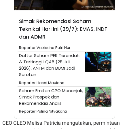
N
S
E
E
W
R
S
E
Simak Rekomendasi Saham
S
M
Teknikal Hari Ini (29/7): EMAS, INDF
E
O
T
N
dan ADMR
U
I
P
A
Reporter Vatrischa Putri Nur
A
K
D
I
Daftar Saham PER Terendah
V
L
& Tertinggi LQ45 (28 Juli
A
2026), ANTM dan BUMI Jadi
S
K
Sorotan
O
R
Reporter Hasbi Maulana
P
Saham Emiten CPO Menanjak,
O
R
Simak Prospek dan
A
Rekomendasi Analis
S
I
Reporter Pulina Nityakanti
K
N
I
A
CEO CLEO Melisa Patricia mengatakan, permintaan
L
T