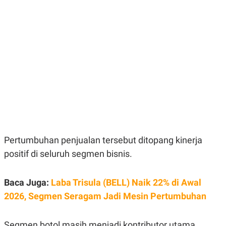
E
E
H
S
A
T
T
Y
A
L
N
E
E
A
N
N
G
A
L
L
I
I
S
S
H
I
S
E
K
X
O
Pertumbuhan penjualan tersebut ditopang kinerja
E
L
C
O
positif di seluruh segmen bisnis.
U
M
T
I
V
Baca Juga:
Laba Trisula (BELL) Naik 22% di Awal
E
2026, Segmen Seragam Jadi Mesin Pertumbuhan
C
O
R
N
Segmen botol masih menjadi kontributor utama