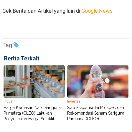
R
T
I
Cek Berita dan Artikel yang lain di
Google News
S
I
N
G
K
G
M
Tag
E
D
Berita Terkait
I
A
.
I
D
SITEMAP
PROFILE
TERM
Industri
Investasi
OF
Harga Kemasan Naik, Sariguna
Siap Ekspansi, Ini Prospek dan
USE
Primatirta (CLEO) Lakukan
Rekomendasi Saham Sariguna
PEDOMAN
Penyesuaian Harga Selektif
Primatirta (CLEO)
PEMBERITAAN
SIBER
PRIVACY