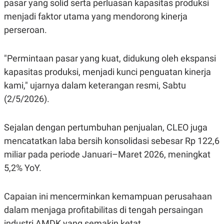
pasar yang solid serta perluasan kapasitas produksi
A
I
S
V
menjadi faktor utama yang mendorong kinerja
K
E
E
perseroan.
M
E
N
"Permintaan pasar yang kuat, didukung oleh ekspansi
T
E
kapasitas produksi, menjadi kunci penguatan kinerja
R
I
kami," ujarnya dalam keterangan resmi, Sabtu
A
(2/5/2026).
N
L
E
Sejalan dengan pertumbuhan penjualan, CLEO juga
S
T
mencatatkan laba bersih konsolidasi sebesar Rp 122,6
A
R
miliar pada periode Januari–Maret 2026, meningkat
I
5,2% YoY.
KANAL
Capaian ini mencerminkan kemampuan perusahaan
dalam menjaga profitabilitas di tengah persaingan
P
I
U
M
industri AMDK yang semakin ketat.