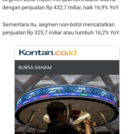
E
R
dengan penjualan Rp 432,7 miliar, naik 16,9% YoY.
F
B
O
U
K
S
Sementara itu, segmen non-botol mencatatkan
U
I
penjualan Rp 325,7 miliar atau tumbuh 16,2% YoY.
S
N
E
S
S
I
N
S
I
BURSA SAHAM
G
H
T
S
B
T
E
O
L
C
A
K
N
S
J
E
A
T
O
U
N
P