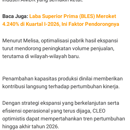
S
A
A
G
T
E
Baca Juga:
Laba Superior Prima (BLES) Meroket
D
S
A
4.240% di Kuartal I-2026, Ini Faktor Pendorongnya
T
A
K
L
Menurut Melisa, optimalisasi pabrik hasil ekspansi
O
I
N
P
turut mendorong peningkatan volume penjualan,
T
S
terutama di wilayah-wilayah baru.
A
U
N
S
T
V
Penambahan kapasitas produksi dinilai memberikan
JARINGAN
kontribusi langsung terhadap pertumbuhan kinerja.
K
P
Dengan strategi ekspansi yang berkelanjutan serta
O
R
N
E
efisiensi operasional yang terus dijaga, CLEO
T
S
A
S
optimistis dapat mempertahankan tren pertumbuhan
N
R
hingga akhir tahun 2026.
A
E