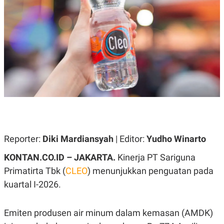
A
A
S
L
I
K
I
E
N
U
D
A
U
N
S
G
T
A
R
N
I
P
I
E
N
L
T
U
E
A
R
Reporter:
Diki Mardiansyah
| Editor:
Yudho Winarto
N
N
G
A
KONTAN.CO.ID – JAKARTA.
Kinerja PT Sariguna
U
S
S
I
Primatirta Tbk (
CLEO
) menunjukkan penguatan pada
A
O
kuartal I-2026.
H
N
A
A
L
Emiten produsen air minum dalam kemasan (AMDK)
P
R
E
E