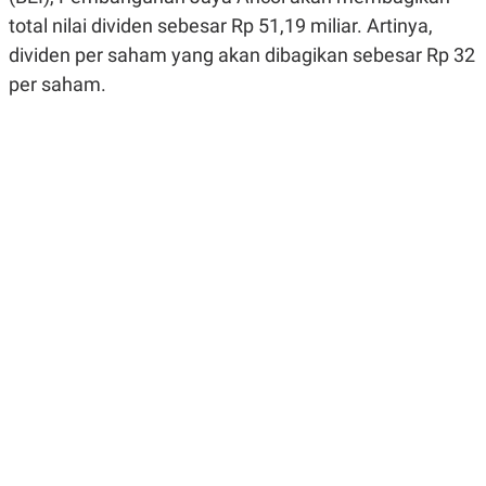
R
G
total nilai dividen sebesar Rp 51,19 miliar. Artinya,
S
I
O
O
dividen per saham yang akan dibagikan sebesar Rp 32
N
N
per saham.
A
A
L
L
F
I
N
A
N
C
E
Y
C
A
A
N
R
G
I
T
T
E
A
R
H
.
U
.
.
K
L
E
I
S
F