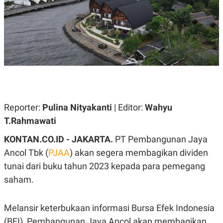
A
A
S
L
I
K
I
E
N
U
D
A
U
N
S
G
T
A
R
N
I
P
I
Reporter:
Pulina Nityakanti
| Editor:
Wahyu
E
N
T.Rahmawati
L
T
U
E
A
R
KONTAN.CO.ID - JAKARTA.
PT Pembangunan Jaya
N
N
Ancol Tbk (
PJAA
) akan segera membagikan dividen
G
A
U
S
tunai dari buku tahun 2023 kepada para pemegang
S
I
A
O
saham.
H
N
A
A
L
Melansir keterbukaan informasi Bursa Efek Indonesia
P
R
(BEI), Pembangunan Jaya Ancol akan membagikan
E
E