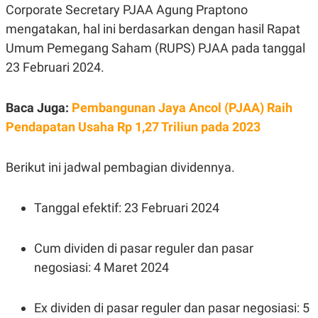
E
Corporate Secretary PJAA Agung Praptono
R
mengatakan, hal ini berdasarkan dengan hasil Rapat
F
B
O
U
Umum Pemegang Saham (RUPS) PJAA pada tanggal
K
S
23 Februari 2024.
U
I
S
N
E
S
Baca Juga:
Pembangunan Jaya Ancol (PJAA) Raih
S
I
Pendapatan Usaha Rp 1,27 Triliun pada 2023
N
S
I
Berikut ini jadwal pembagian dividennya.
G
H
T
Tanggal efektif: 23 Februari 2024
S
B
T
E
O
L
C
A
Cum dividen di pasar reguler dan pasar
K
N
negosiasi: 4 Maret 2024
S
J
E
A
T
O
U
N
Ex dividen di pasar reguler dan pasar negosiasi: 5
P