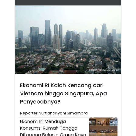
A
I
S
V
K
E
E
M
E
N
T
E
R
I
A
N
L
E
S
T
Ekonomi RI Kalah Kencang dari
A
Vietnam hingga Singapura, Apa
R
I
Penyebabnya?
Reporter Nurtiandriyani Simamora
KANAL
Ekonom Ini Menduga
Konsumsi Rumah Tangga
P
I
U
M
Ditopang Belanja Orang Kaya