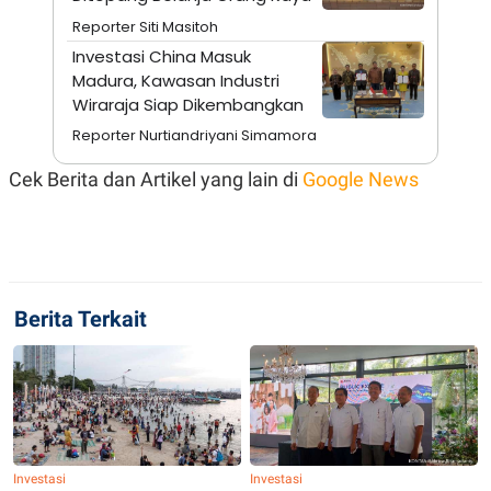
S
A
A
G
Reporter Siti Masitoh
T
E
Investasi China Masuk
D
S
A
Madura, Kawasan Industri
T
Wiraraja Siap Dikembangkan
A
Reporter Nurtiandriyani Simamora
K
L
O
I
N
P
Cek Berita dan Artikel yang lain di
Google News
T
S
A
U
N
S
T
V
Berita Terkait
JARINGAN
K
P
O
R
N
E
T
S
A
S
N
R
A
E
Investasi
Investasi