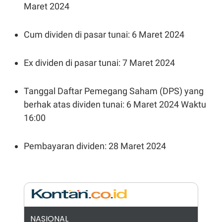
Maret 2024
N
S
E
E
W
R
S
E
Cum dividen di pasar tunai: 6 Maret 2024
S
M
E
O
T
N
Ex dividen di pasar tunai: 7 Maret 2024
U
I
P
A
A
K
Tanggal Daftar Pemegang Saham (DPS) yang
D
I
V
L
berhak atas dividen tunai: 6 Maret 2024 Waktu
A
16:00
S
K
O
R
Pembayaran dividen: 28 Maret 2024
P
O
R
A
S
I
K
N
I
A
L
T
NASIONAL