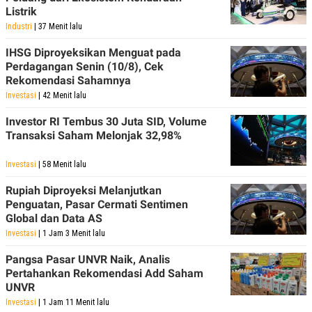
POLICY
Listrik
Industri
| 37 Menit lalu
IHSG Diproyeksikan Menguat pada
Perdagangan Senin (10/8), Cek
Rekomendasi Sahamnya
Investasi
| 42 Menit lalu
Investor RI Tembus 30 Juta SID, Volume
Transaksi Saham Melonjak 32,98%
Investasi
| 58 Menit lalu
Rupiah Diproyeksi Melanjutkan
Penguatan, Pasar Cermati Sentimen
Global dan Data AS
Investasi
| 1 Jam 3 Menit lalu
Pangsa Pasar UNVR Naik, Analis
Pertahankan Rekomendasi Add Saham
UNVR
Investasi
| 1 Jam 11 Menit lalu