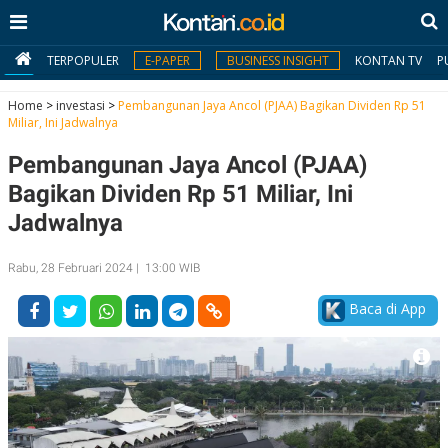
TERPOPULER
E-PAPER
BUSINESS INSIGHT
KONTAN TV
P
Home
>
investasi
>
Pembangunan Jaya Ancol (PJAA) Bagikan Dividen Rp 51
Miliar, Ini Jadwalnya
MY
Pembangunan Jaya Ancol (PJAA)
KONTAN
Bagikan Dividen Rp 51 Miliar, Ini
Daftar
Jadwalnya
Masuk
Rabu, 28 Februari 2024 | 13:00 WIB
Baca di App
BERITA
I
N
N
A
V
S
E
I
S
O
T
N