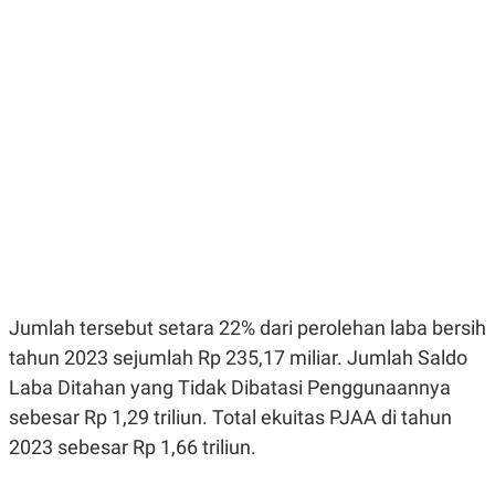
E
E
H
S
A
T
T
Y
A
L
N
E
E
A
N
N
G
A
L
L
I
I
S
S
H
I
S
E
K
X
O
E
L
C
O
Jumlah tersebut setara 22% dari perolehan laba bersih
U
M
tahun 2023 sejumlah Rp 235,17 miliar. Jumlah Saldo
T
I
Laba Ditahan yang Tidak Dibatasi Penggunaannya
V
E
sebesar Rp 1,29 triliun. Total ekuitas PJAA di tahun
C
2023 sebesar Rp 1,66 triliun.
O
R
N