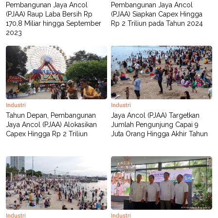
C
L
Pembangunan Jaya Ancol
Pembangunan Jaya Ancol
A
E
(PJAA) Raup Laba Bersih Rp
(PJAA) Siapkan Capex Hingga
D
A
170,8 Miliar hingga September
Rp 2 Triliun pada Tahun 2024
E
S
2023
M
E
Y
.
I
D
L
K
A
I
N
N
G
E
G
R
Industri
Industri
A
J
Tahun Depan, Pembangunan
Jaya Ancol (PJAA) Targetkan
N
A
A
E
Jaya Ancol (PJAA) Alokasikan
Jumlah Pengunjung Capai 9
N
M
Capex Hingga Rp 2 Triliun
Juta Orang Hingga Akhir Tahun
C
I
E
T
T
E
A
N
K
E
A
P
D
A
V
P
E
E
R
Industri
Industri