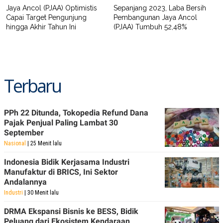
R
T
Jaya Ancol (PJAA) Optimistis
Sepanjang 2023, Laba Bersih
I
Capai Target Pengunjung
Pembangunan Jaya Ancol
S
hingga Akhir Tahun Ini
(PJAA) Tumbuh 52,48%
I
N
G
K
G
M
Terbaru
E
D
I
A
PPh 22 Ditunda, Tokopedia Refund Dana
.
I
Pajak Penjual Paling Lambat 30
D
September
Nasional
| 25 Menit lalu
Indonesia Bidik Kerjasama Industri
SITEMAP
PROFILE
TERM
Manufaktur di BRICS, Ini Sektor
OF
Andalannya
USE
Industri
| 30 Menit lalu
PEDOMAN
PEMBERITAAN
SIBER
DRMA Ekspansi Bisnis ke BESS, Bidik
Peluang dari Ekosistem Kendaraan
PRIVACY