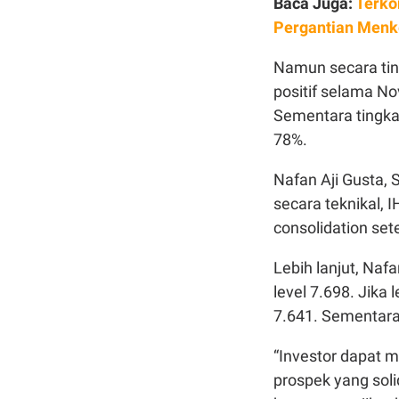
Baca Juga:
Terko
Pergantian Men
Namun secara ting
positif selama Nov
Sementara tingka
78%.
Nafan Aji Gusta, 
secara teknikal, 
consolidation se
Lebih lanjut, Naf
level 7.698. Jika 
7.641. Sementara
“Investor dapat
prospek yang soli