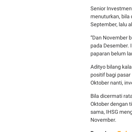
Senior Investmen
menuturkan, bila 
September, lalu a
“Dan November bi
pada Desember. 
paparan belum la
Adityo bilang kala
positif bagi pasa
Oktober nanti, inv
Bila dicermati ra
Oktober dengan ti
sama, IHSG mengu
November.