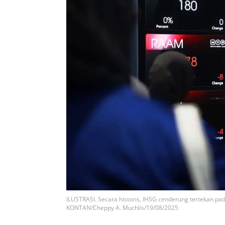
ILUSTRASI. Secara historis, IHSG cenderung tertekan p
KONTAN/Cheppy A. Muchlis/19/08/2025