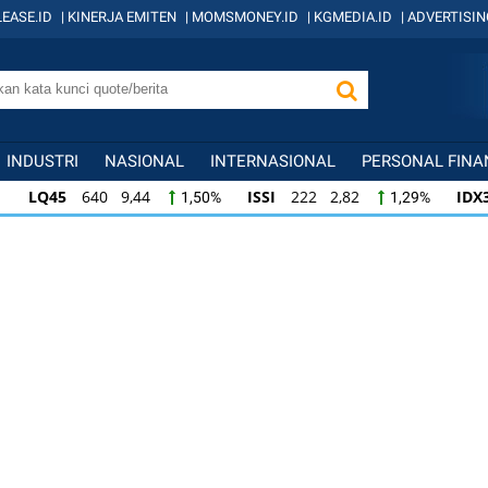
EASE.ID
|
KINERJA EMITEN
|
MOMSMONEY.ID
|
KGMEDIA.ID
|
ADVERTISIN
INDUSTRI
NASIONAL
INTERNASIONAL
PERSONAL FINA
LQ45
640 9,44
ISSI
222 2,82
IDX
1,50%
1,29%
ISSI
222 2,82
IDX30
359 5,14
IDXH
1,29%
1,45%
IDX30
359 5,14
IDXHIDIV20
438 4,81
1,45%
1,11