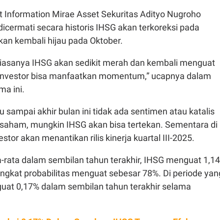
t Information Mirae Asset Sekuritas Adityo Nugroho
dicermati secara historis IHSG akan terkoreksi pada
kan kembali hijau pada Oktober.
asanya IHSG akan sedikit merah dan kembali menguat
Investor bisa manfaatkan momentum,” ucapnya dalam
ma ini.
u sampai akhir bulan ini tidak ada sentimen atau katalis
r saham, mungkin IHSG akan bisa tertekan. Sementara di
estor akan menantikan rilis kinerja kuartal III-2025.
ta-rata dalam sembilan tahun terakhir, IHSG menguat 1,1
ngkat probabilitas menguat sebesar 78%. Di periode yan
at 0,17% dalam sembilan tahun terakhir selama