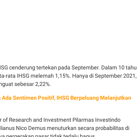
 IHSG cenderung tertekan pada September. Dalam 10 tah
rata-rata IHSG melemah 1,15%. Hanya di September 2021,
nguat sebesar 2,22%.
 Ada Sentimen Positif, IHSG Berpeluang Melanjutkan
r of Research and Investment Pilarmas Investindo
lianus Nico Demus menuturkan secara probabilitas di
a pergerakan pasar tidak terlalu bagus.