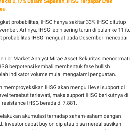
reksi 0,17% Dalam Sepekan, IHSG Terpapar Efek
keu
kat probabilitas, IHSG hanya sekitar 33% IHSG ditutup
ember. Artinya, IHSG lebih sering turun di bulan ke 11 it
t probabilitas IHSG menguat pada Desember mencapai
Senior Market Analyst Mirae Asset Sekuritas mencermati
IHSG berpotensi kembali membentuk fase bullish
telah indikator volume mulai mengalami penguatan.
an memproyeksikan IHSG akan menguji level support di
level tersebut terlewati, maka support IHSG berikutnya di
 resistance IHSG berada di 7.881.
 melakukan akumulasi terhadap saham-saham dengan
d. Investor dapat buy on dip atau bisa merealisasikan