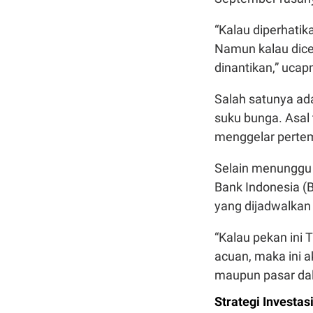
“Kalau diperhati
Namun kalau dice
dinantikan,” uca
Salah satunya ad
suku bunga. Asal 
menggelar perte
Selain menunggu b
Bank Indonesia (
yang dijadwalka
“Kalau pekan ini
acuan, maka ini a
maupun pasar dal
Strategi Investas