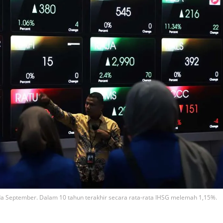
ada September. Dalam 10 tahun terakhir secara rata-rata IHSG melemah 1,15%.