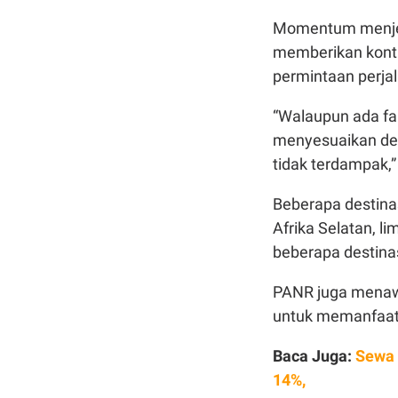
Momentum menjela
memberikan kontr
permintaan perjal
“Walaupun ada fakt
menyesuaikan de
tidak terdampak,”
Beberapa destinas
Afrika Selatan, l
beberapa destinasi
PANR juga menawa
untuk memanfaa
Baca Juga:
Sewa 
14%,