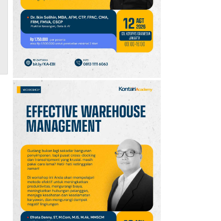
10
Klasemen Grup A Piala
AFF 2026: Ini Skenario
Indonesia Lolos ke
Semifinal