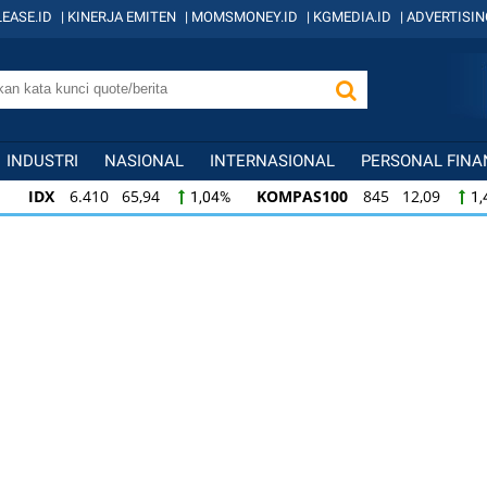
EASE.ID
|
KINERJA EMITEN
|
MOMSMONEY.ID
|
KGMEDIA.ID
|
ADVERTISIN
INDUSTRI
NASIONAL
INTERNASIONAL
PERSONAL FINA
IDX
6.410 65,94
KOMPAS100
845 12,09
1,04%
1,
KOMPAS100
845 12,09
LQ45
640 9,44
1,45%
1,5
LQ45
640 9,44
ISSI
222 2,82
IDX3
1,50%
1,29%