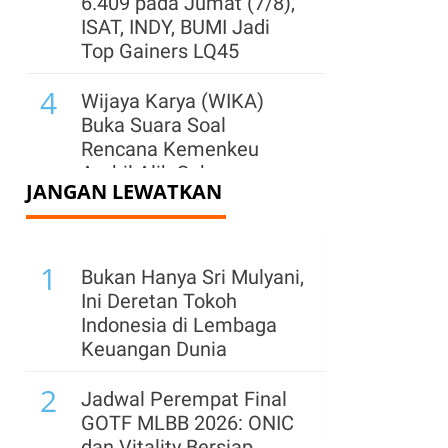
6.409 pada Jumat (7/8),
ISAT, INDY, BUMI Jadi
Top Gainers LQ45
4
Wijaya Karya (WIKA)
Buka Suara Soal
Rencana Kemenkeu
Ambil Alih Saham
JANGAN LEWATKAN
Whoosh
5
IHSG Naik 0,71% ke
1
6.388,48 Sesi I Jumat
Bukan Hanya Sri Mulyani,
(7/8), Top Gainers:
Ini Deretan Tokoh
Saham ISAT, INDY,
Indonesia di Lembaga
MBMA
Keuangan Dunia
6
2
Harga Emas Rebound ke
Jadwal Perempat Final
US$ 4.300, Analis
GOTF MLBB 2026: ONIC
Proyeksikan US$ 6.000 di
dan Vitality Bersiap