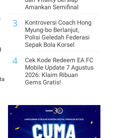
Akhir 2026
Amankan Semifinal
a
7
3
Usai Suspensi Dicabut
Kontroversi Coach Hong
BEI, Saham COAL
Myung-bo Berlanjut,
Melesat 8,7% Meski
Polisi Geledah Federasi
Masih Merugi
Sepak Bola Korsel
g
8
4
Jelang Delisting,
Cek Kode Redeem EA FC
Indointernet (EDGE)
Mobile Update 7 Agustus
Telah Serap 7,1 Juta
2026: Klaim Ribuan
ta
Saham di Harga Rp
Gems Gratis!
11.500
5
Segera Lepas Saham
9
Saham VIVA Berpeluang
Treasuri 9,63 Miliar, Cek
Rerating, Nilai
Profil Emiten DSSA
Kepemilikan di MDIA
hingga Kinerjanya
Belum Tercermin
6
Arsenal Perpanjang