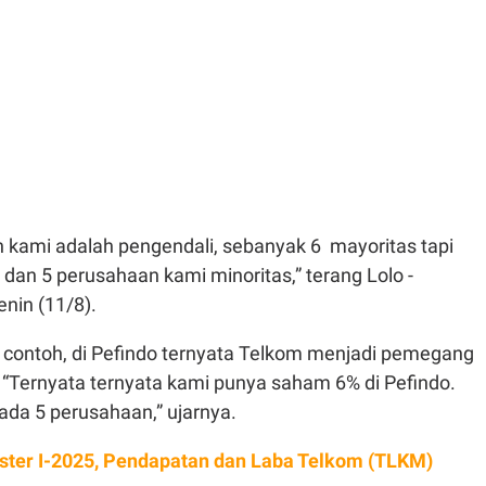
 kami adalah pengendali
,
sebanyak
6
mayoritas
tapi
dan 5
perusahaan
kami
minoritas
,” terang Lolo -
enin
(11/8).
ontoh, di Pefindo ternyata
Telkom menjadi
pemegang
 “
Ternyata
ternyata
kami punya
saham
6% di
Pefindo.
ada
5
perusahaan
,” ujarnya.
ter I-2025, Pendapatan dan Laba Telkom (TLKM)