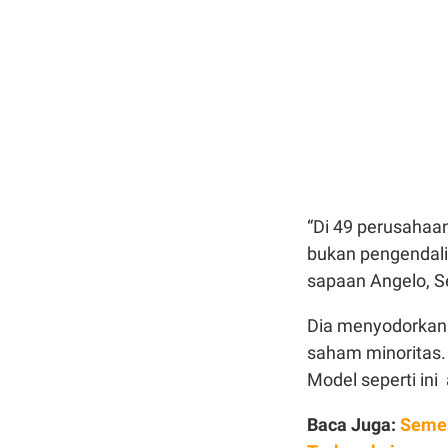
“Di
49
perusahaan
bukan
pengendali
sapaan Angelo,
S
Dia
menyodorkan c
saham
minoritas
.
Model seperti ini
Baca Juga:
Semes