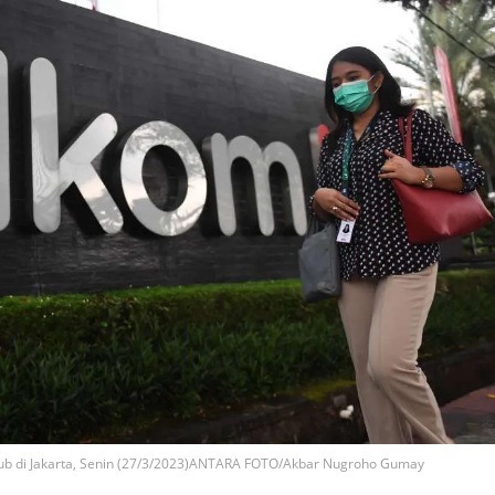
 Hub di Jakarta, Senin (27/3/2023)ANTARA FOTO/Akbar Nugroho Gumay