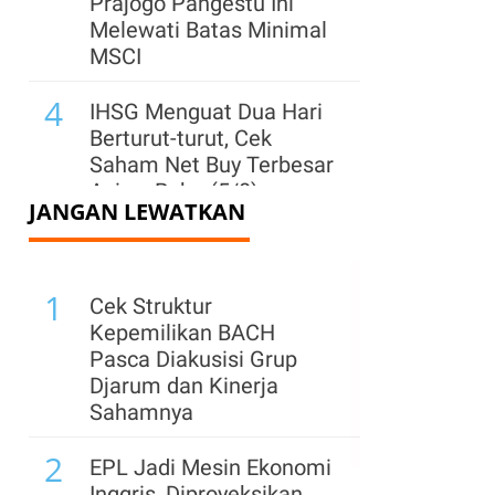
Prajogo Pangestu Ini
Melewati Batas Minimal
MSCI
4
IHSG Menguat Dua Hari
Berturut-turut, Cek
Saham Net Buy Terbesar
Asing, Rabu (5/8)
JANGAN LEWATKAN
5
IHSG Berpeluang Uji
Level 6.400, Simak
1
Rekomendasi Saham
Cek Struktur
PTRO, BNBR, GTSI, dan
Kepemilikan BACH
BACH
Pasca Diakusisi Grup
Djarum dan Kinerja
6
Asing Net Sell Saat IHSG
Sahamnya
Menguat ke 6.351, Cek
2
Saham yang Banyak
EPL Jadi Mesin Ekonomi
Dijual, Rabu (5/8)
Inggris, Diproyeksikan