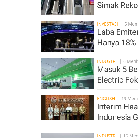
Simak Rek
INVESTASI
| 5 Meni
Laba Emiten
Hanya 18% 
INDUSTRI
| 6 Menit
Masuk 5 Be
Electric F
ENGLISH
| 19 Meni
Interim Hea
Indonesia G
INDUSTRI
| 19 Meni