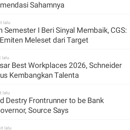
omendasi Sahamnya
t lalu
 Semester I Beri Sinyal Membaik, CGS:
Emiten Meleset dari Target
 lalu
sar Best Workplaces 2026, Schneider
okus Kembangkan Talenta
t lalu
d Destry Frontrunner to be Bank
overnor, Source Says
t lalu