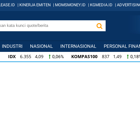
EASE.ID
|
KINERJA EMITEN
|
MOMSMONEY.ID
|
KGMEDIA.ID
|
ADVERTISIN
INDUSTRI
NASIONAL
INTERNASIONAL
PERSONAL FINA
IDX
6.355 4,09
KOMPAS100
837 1,49
0,06%
0,18
KOMPAS100
837 1,49
LQ45
635 0,78
0,18%
0,12
LQ45
635 0,78
ISSI
220 -0,24
IDX
0,12%
-0,11%