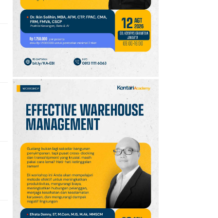
FC Perebutan Juara 3
Piala Presiden 2026,
Kick-off Sore Ini
10
Oppo A7 Pro Max Rilis
dengan Baterai 10.000
mAh, Terbesar
Sepanjang Sejarah Oppo