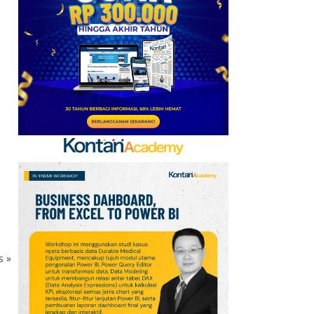
Kinerja Paruh I Turun
6
Promo Super Hemat
Indomaret 6–19 Agustus
2026, Diskon Kebutuhan
Rumah hingga 40%
7
Promo Superindo 6–12
Agustus 2026
Jabodetabek &
Palembang, Diskon
Melon Fujisawa 45%
8
Prediksi Persib vs
Persebaya di Final Piala
Presiden 2026: Susunan
ks
»
Pemain & Skor
9
Jadwal Persija vs Arema