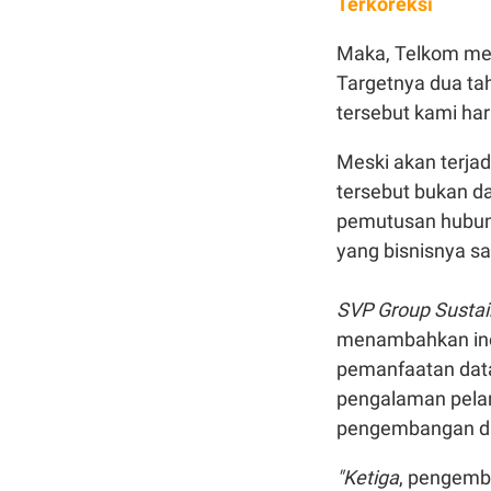
Terkoreksi
Maka, Telkom mel
Targetnya dua ta
tersebut kami ha
Meski akan terjad
tersebut bukan d
pemutusan
hubu
yang bisnisnya
s
SVP Group Sustai
menambahkan
in
pemanfaatan
data
pengalaman
pel
pengembangan
d
"
Ketiga
, p
engemb