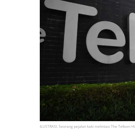
ILUSTRASI. Seorang pejalan kaki melintasi The Telkom