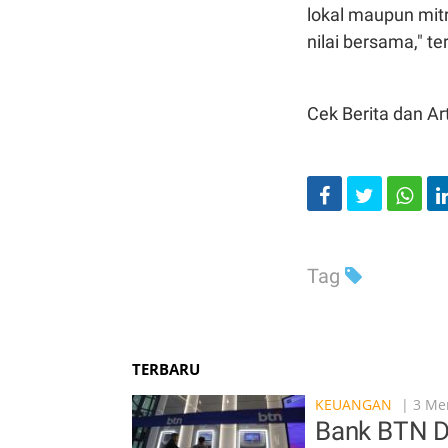
lokal
maupun
mit
nilai
bersama
,"
te
Cek Berita dan Art
Tag
TERBARU
KEUANGAN
| 3 Men
Bank BTN D