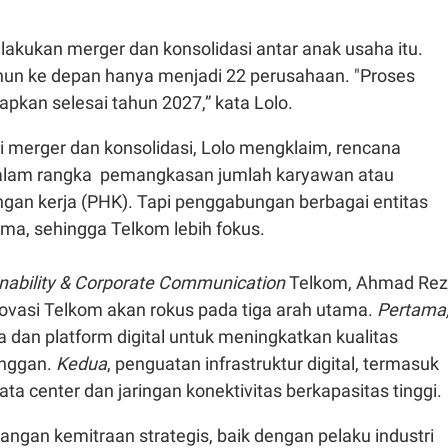
akukan merger dan konsolidasi antar anak usaha itu.
hun ke depan hanya menjadi 22 perusahaan. "Proses
rapkan selesai tahun
2027,” kata Lolo.
i merger dan konsolidasi, Lolo mengklaim, rencana
alam rangka
pemangkasan
jumlah
karyawan
atau
ngan
kerja
(PHK). Tapi
penggabungan
berbagai
entitas
ama,
sehingga
Telkom
lebih
fokus.
nability & Corporate Communication
Telkom, Ahmad Re
ovasi
Telkom
akan
rokus
pada
tiga
arah
utama
.
Pertama
 dan platform digital
untuk
meningkatkan
kualitas
anggan
.
Kedua
,
penguatan
infrastruktur
digital,
termasuk
ata center dan
jaringan
konektivitas
berkapasitas
tinggi
.
angan
kemitraan
strategis
,
baik
dengan
pelaku
industri