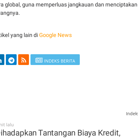
ra
global,
guna
memperluas
jangkauan
dan
menciptakan
rangnya
.
ikel yang lain di
Google News
INDEKS BERITA
Inde
it lalu
ihadapkan Tantangan Biaya Kredit,