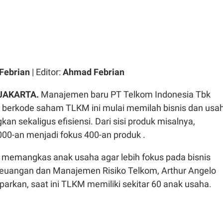
Febrian
| Editor:
Ahmad Febrian
 JAKARTA.
Manajemen baru
PT Telkom Indonesia Tbk
 berkode saham TLKM ini mulai memilah bisnis dan usa
n sekaligus efisiensi. Dari sisi produk misalnya,
000-an menjadi fokus 400-an produk .
 memangkas anak usaha agar lebih fokus pada bisnis
euangan
dan
Manajemen
Risiko
Telkom, Arthur Angelo
arkan,
saat
ini
TLKM
memiliki
sekitar
60
anak
usaha.