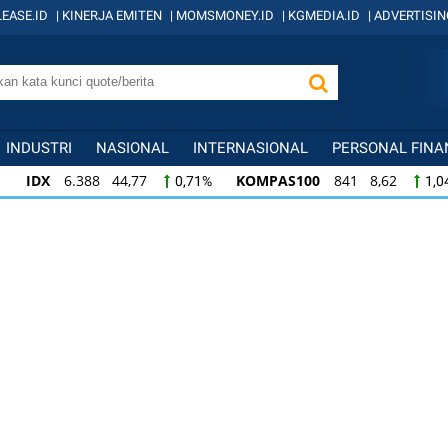
EASE.ID
|
KINERJA EMITEN
|
MOMSMONEY.ID
|
KGMEDIA.ID
|
ADVERTISIN
INDUSTRI
NASIONAL
INTERNASIONAL
PERSONAL FINA
IDX
6.388 44,77
KOMPAS100
841 8,62
0,71%
1,0
KOMPAS100
841 8,62
LQ45
638 7,02
1,04%
1,11
LQ45
638 7,02
ISSI
221 2,20
IDX3
1,11%
1,01%