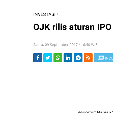
INVESTASI
/
OJK rilis aturan IP
Sabtu, 09 September 2017 / 16:40 WIB
INDE
Reporter:
Galvan 