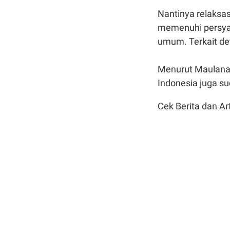
Nantinya relaksa
memenuhi persya
umum. Terkait det
Menurut Maulana,
Indonesia juga s
Cek Berita dan Art