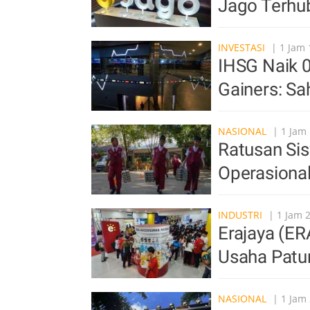
Jago Terhu
INVESTASI
| 1 Jam 
IHSG Naik 0
Gainers: S
NASIONAL
| 1 Jam 
Ratusan Si
Operasiona
INDUSTRI
| 1 Jam 
Erajaya (ER
Usaha Patu
NASIONAL
| 1 Jam 