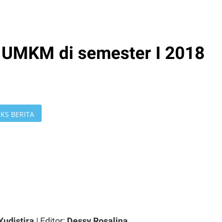
O UMKM di semester I 2018
KS BERITA
Yudistira
| Editor:
Dessy Rosalina