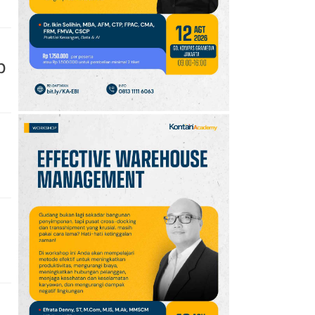
10
Klasemen Grup A Piala
AFF 2026: Ini Skenario
Indonesia Lolos ke
Semifinal
p