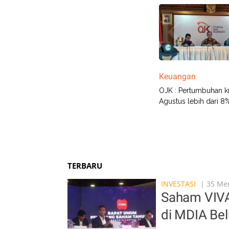
Keuangan
OJK : Pertumbuhan kr
Agustus lebih dari 8
TERBARU
INVESTASI
| 35 Men
Saham VIVA 
di MDIA Be