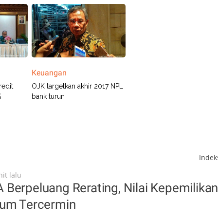
Keuangan
edit
OJK targetkan akhir 2017 NPL
%
bank turun
Inde
it lalu
Berpeluang Rerating, Nilai Kepemilika
lum Tercermin