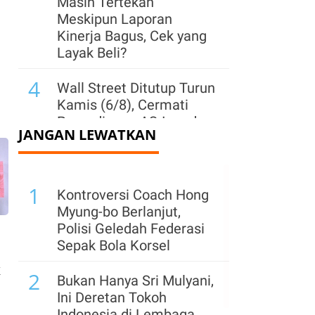
Masih Tertekan
Meskipun Laporan
Kinerja Bagus, Cek yang
Layak Beli?
4
Wall Street Ditutup Turun
Kamis (6/8), Cermati
Perundingan AS-Iran dan
JANGAN LEWATKAN
Laporan Emiten
5
Daftar Saham PER
1
Terendah & Tertinggi
Kontroversi Coach Hong
LQ45 (6 Agustus 2026),
Myung-bo Berlanjut,
HRTA dan CUAN Disorot
Polisi Geledah Federasi
Sepak Bola Korsel
6
Rights Issue Belum Juga
K
2
Dimulai, Cakra Buana
Bukan Hanya Sri Mulyani,
(CBRE) Catatkan Rugi
Ini Deretan Tokoh
Bersih
Indonesia di Lembaga