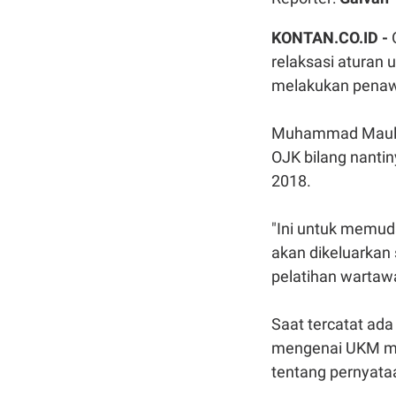
KONTAN.CO.ID -
relaksasi atura
melakukan pena
Muhammad Maulana
OJK bilang nantin
2018.
"Ini untuk memu
akan dikeluarka
pelatihan wartawa
Saat tercatat ad
mengenai UKM me
tentang pernyat