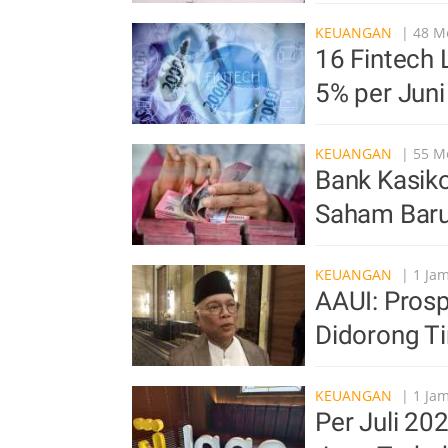
KEUANGAN
| 48 Me
16 Fintech 
5% per Jun
KEUANGAN
| 55 Me
Bank Kasiko
Saham Baru
KEUANGAN
| 1 Jam
AAUI: Prosp
Didorong Ti
KEUANGAN
| 1 Jam
Per Juli 20