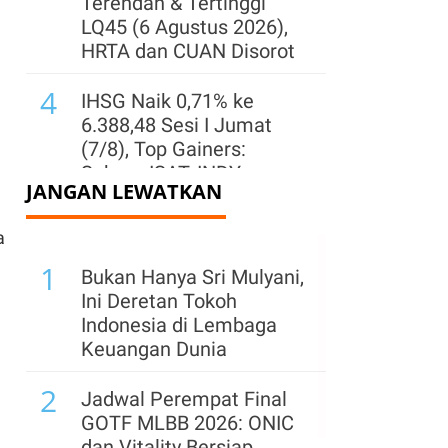
Terendah & Tertinggi
LQ45 (6 Agustus 2026),
HRTA dan CUAN Disorot
4
IHSG Naik 0,71% ke
6.388,48 Sesi I Jumat
(7/8), Top Gainers:
Saham ISAT, INDY,
JANGAN LEWATKAN
MBMA
a
5
IHSG Rebound 0,45% ke
1
Level 6.372 Jumat (7/8)
Bukan Hanya Sri Mulyani,
Pagi, Sentimen Domestik
Ini Deretan Tokoh
Masih Positif
Indonesia di Lembaga
Keuangan Dunia
6
KSEI Terbitkan ISIN EGR,
2
Pegadaian Siap Pasok
Jadwal Perempat Final
Emas untuk ETF
GOTF MLBB 2026: ONIC
dan Vitality Bersiap