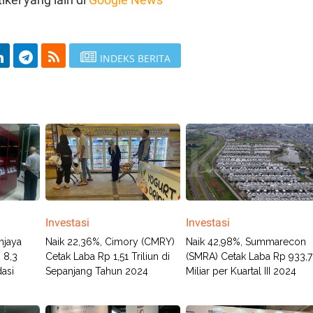
INDEKS BERITA
Investasi
Investasi
hjaya
Naik 22,36%, Cimory (CMRY)
Naik 42,98%, Summarecon
 8,3
Cetak Laba Rp 1,51 Triliun di
(SMRA) Cetak Laba Rp 933,
asi
Sepanjang Tahun 2024
Miliar per Kuartal III 2024