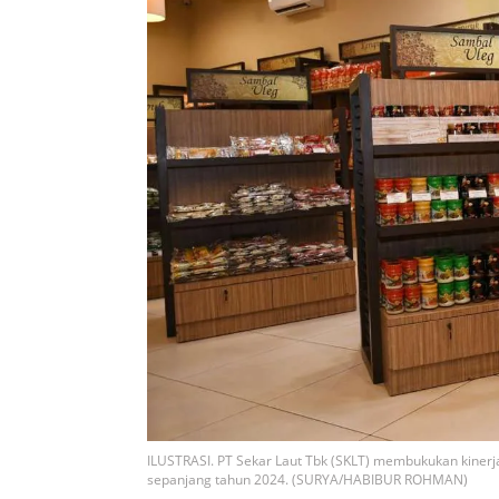
ILUSTRASI. PT Sekar Laut Tbk (SKLT) membukukan kinerj
sepanjang tahun 2024. (SURYA/HABIBUR ROHMAN)