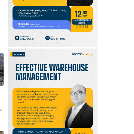
10
Promo JSM Superindo
7–9 Agustus 2026,
Minyak Goreng Rp37.900
hingga Buah Diskon 50%
70