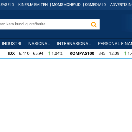
EASE.ID
|
KINERJA EMITEN
|
MOMSMONEY.ID
|
KGMEDIA.ID
|
ADVERTISIN
INDUSTRI
NASIONAL
INTERNASIONAL
PERSONAL FINA
IDX
6.410 65,94
KOMPAS100
845 12,09
1,04%
1,
KOMPAS100
845 12,09
LQ45
640 9,44
1,45%
1,5
LQ45
640 9,44
ISSI
222 2,82
IDX3
1,50%
1,29%