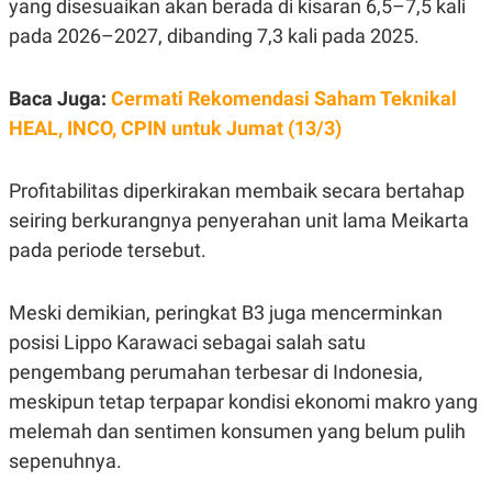
yang disesuaikan akan berada di kisaran 6,5–7,5 kali
C
L
A
E
pada 2026–2027, dibanding 7,3 kali pada 2025.
D
A
E
S
M
E
Y
.
Baca Juga:
Cermati Rekomendasi Saham Teknikal
I
HEAL, INCO, CPIN untuk Jumat (13/3)
D
L
K
A
I
Profitabilitas diperkirakan membaik secara bertahap
N
N
G
E
seiring berkurangnya penyerahan unit lama Meikarta
G
R
A
J
pada periode tersebut.
N
A
A
E
N
M
Meski demikian, peringkat B3 juga mencerminkan
C
I
E
T
posisi Lippo Karawaci sebagai salah satu
T
E
A
N
pengembang perumahan terbesar di Indonesia,
K
meskipun tetap terpapar kondisi ekonomi makro yang
E
A
melemah dan sentimen konsumen yang belum pulih
P
D
A
V
sepenuhnya.
P
E
E
R