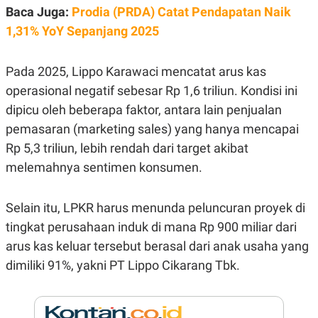
E
Baca Juga:
Prodia (PRDA) Catat Pendapatan Naik
R
1,31% YoY Sepanjang 2025
F
B
O
U
K
S
U
I
Pada 2025, Lippo Karawaci mencatat arus kas
S
N
operasional negatif sebesar Rp 1,6 triliun. Kondisi ini
E
S
dipicu oleh beberapa faktor, antara lain penjualan
S
I
pemasaran (marketing sales) yang hanya mencapai
N
Rp 5,3 triliun, lebih rendah dari target akibat
S
I
melemahnya sentimen konsumen.
G
H
T
Selain itu, LPKR harus menunda peluncuran proyek di
S
B
T
E
tingkat perusahaan induk di mana Rp 900 miliar dari
O
L
arus kas keluar tersebut berasal dari anak usaha yang
C
A
K
N
dimiliki 91%, yakni PT Lippo Cikarang Tbk.
S
J
E
A
T
O
U
N
P