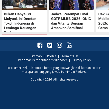
Bukan Hanya Sri
Jadwal Perempat Final
Cek K
Mulyani, Ini Deretan
GOTF MLBB 2026: ONIC
Mobil
Tokoh Indonesia di
dan Vitality Bersiap
2026:
Lembaga Keuangan
Amankan Semifinal
Gems G
Dunia
Sitemap
|
Profile
|
Term of Use
Pedoman Pemberitaan Media Siber
|
Privacy Policy
Promo JSM Superindo
Disclaimer: Seluruh konten berita yang ditayangkan di kontan.co.id ini
merupakan tanggung jawab Pemimpin Redaksi.
7–9 Agustus 2026,
Minyak Goreng
Copyright 2026. All rights reserved
Rp37.900 hingga Buah
Diskon 50%