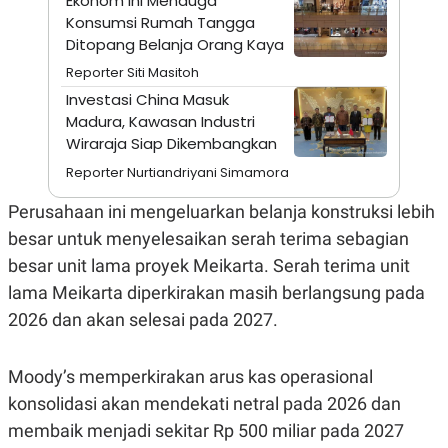
Ekonom Ini Menduga
A
I
Konsumsi Rumah Tangga
S
V
K
E
Ditopang Belanja Orang Kaya
E
M
Reporter Siti Masitoh
E
Investasi China Masuk
N
T
Madura, Kawasan Industri
E
Wiraraja Siap Dikembangkan
R
I
Reporter Nurtiandriyani Simamora
A
N
Perusahaan ini mengeluarkan belanja konstruksi lebih
L
besar untuk menyelesaikan serah terima sebagian
E
S
besar unit lama proyek Meikarta. Serah terima unit
T
A
lama Meikarta diperkirakan masih berlangsung pada
R
2026 dan akan selesai pada 2027.
I
KANAL
Moody’s memperkirakan arus kas operasional
konsolidasi akan mendekati netral pada 2026 dan
P
I
membaik menjadi sekitar Rp 500 miliar pada 2027
U
M