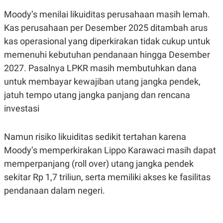
R
T
I
Moody’s menilai likuiditas perusahaan masih lemah.
S
Kas perusahaan per Desember 2025 ditambah arus
I
N
kas operasional yang diperkirakan tidak cukup untuk
G
memenuhi kebutuhan pendanaan hingga Desember
K
G
2027. Pasalnya LPKR masih membutuhkan dana
M
untuk membayar kewajiban utang jangka pendek,
E
D
jatuh tempo utang jangka panjang dan rencana
I
A
investasi
.
I
D
Namun risiko likuiditas sedikit tertahan karena
Moody’s memperkirakan Lippo Karawaci masih dapat
memperpanjang (roll over) utang jangka pendek
SITEMAP
PROFILE
TERM
OF
sekitar Rp 1,7 triliun, serta memiliki akses ke fasilitas
USE
pendanaan dalam negeri.
PEDOMAN
PEMBERITAAN
SIBER
PRIVACY