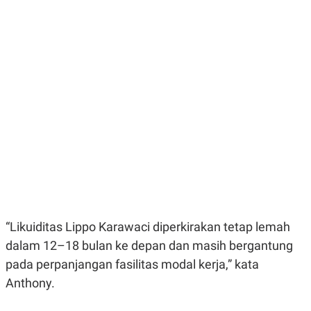
E
E
H
S
A
T
T
Y
A
L
N
E
E
A
N
N
G
A
L
L
I
I
S
S
H
I
S
E
K
X
O
E
L
C
O
U
M
“Likuiditas Lippo Karawaci diperkirakan tetap lemah
T
I
dalam 12–18 bulan ke depan dan masih bergantung
V
E
pada perpanjangan fasilitas modal kerja,” kata
C
O
Anthony.
R
N