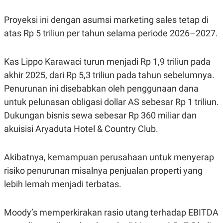
S
A
A
G
T
E
Proyeksi ini dengan asumsi marketing sales tetap di
D
S
atas Rp 5 triliun per tahun selama periode 2026–2027.
A
T
A
Kas Lippo Karawaci turun menjadi Rp 1,9 triliun pada
K
L
O
I
akhir 2025, dari Rp 5,3 triliun pada tahun sebelumnya.
N
P
T
S
Penurunan ini disebabkan oleh penggunaan dana
A
U
untuk pelunasan obligasi dollar AS sebesar Rp 1 triliun.
N
S
T
Dukungan bisnis sewa sebesar Rp 360 miliar dan
V
akuisisi Aryaduta Hotel & Country Club.
JARINGAN
Akibatnya, kemampuan perusahaan untuk menyerap
K
P
risiko penurunan misalnya penjualan properti yang
O
R
lebih lemah menjadi terbatas.
N
E
T
S
A
S
N
R
Moody’s memperkirakan rasio utang terhadap EBITDA
A
E