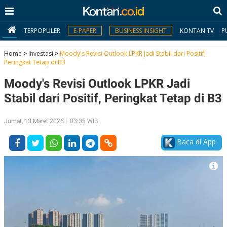
TERPOPULER
E-PAPER
BUSINESS INSIGHT
KONTAN TV
P
Home
>
investasi
>
Moody's Revisi Outlook LPKR Jadi Stabil dari Positif,
Peringkat Tetap di B3
MY
Moody's Revisi Outlook LPKR Jadi
KONTAN
Stabil dari Positif, Peringkat Tetap di B3
Daftar
Jumat, 13 Maret 2026 | 03:35 WIB
Masuk
Baca di App
BERITA
I
N
N
A
V
S
E
I
S
O
T
N