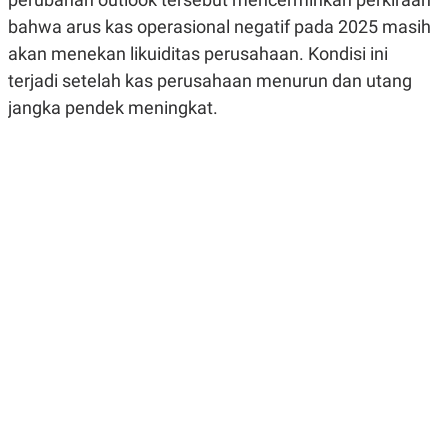
R
G
bahwa arus kas operasional negatif pada 2025 masih
S
I
O
O
akan menekan likuiditas perusahaan. Kondisi ini
N
N
A
A
terjadi setelah kas perusahaan menurun dan utang
L
L
jangka pendek meningkat.
F
I
N
A
N
C
E
Y
C
A
A
N
R
G
I
T
T
E
A
R
H
.
U
.
.
K
L
E
I
S
F