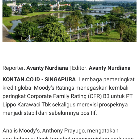
A
A
S
L
I
K
I
E
N
U
D
A
U
N
S
G
T
A
R
N
I
P
I
Reporter:
Avanty Nurdiana
| Editor:
Avanty Nurdiana
E
N
L
T
KONTAN.CO.ID -
SINGAPURA
. Lembaga pemeringkat
U
E
A
R
kredit global Moody's Ratings menegaskan kembali
N
N
G
A
peringkat Corporate Family Rating (CFR) B3 untuk PT
U
S
Lippo Karawaci Tbk sekaligus merevisi prospeknya
S
I
A
O
menjadi stabil dari sebelumnya positif.
H
N
A
A
L
Analis Moody’s, Anthony Prayugo, mengatakan
P
R
E
E
perubahan outlook tersebut mencerminkan perkiraan