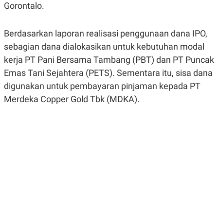
Gorontalo.
R
G
S
I
O
O
N
N
Berdasarkan laporan realisasi penggunaan dana IPO,
A
A
L
L
sebagian dana dialokasikan untuk kebutuhan modal
F
kerja PT Pani Bersama Tambang (PBT) dan PT Puncak
I
N
Emas Tani Sejahtera (PETS). Sementara itu, sisa dana
A
N
digunakan untuk pembayaran pinjaman kepada PT
C
Merdeka Copper Gold Tbk (MDKA).
E
Y
C
A
A
N
R
G
I
T
T
E
A
R
H
.
U
.
.
K
L
E
I
S
F