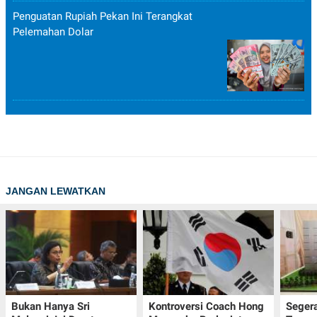
Penguatan Rupiah Pekan Ini Terangkat
Pelemahan Dolar
JANGAN LEWATKAN
Bukan Hanya Sri
Kontroversi Coach Hong
Seger