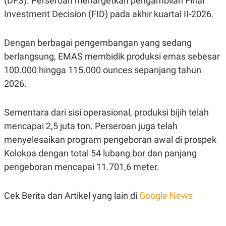
(DFS). Perseroan menargetkan pengambilan Final
R
T
I
Investment Decision (FID) pada akhir kuartal II-2026.
S
I
N
Dengan berbagai pengembangan yang sedang
G
berlangsung, EMAS membidik produksi emas sebesar
K
G
100.000 hingga 115.000 ounces sepanjang tahun
M
E
2026.
D
I
A
Sementara dari sisi operasional, produksi bijih telah
.
I
mencapai 2,5 juta ton. Perseroan juga telah
D
menyelesaikan program pengeboran awal di prospek
Kolokoa dengan total 54 lubang bor dan panjang
pengeboran mencapai 11.701,6 meter.
SITEMAP
PROFILE
TERM
OF
USE
Cek Berita dan Artikel yang lain di
Google News
PEDOMAN
PEMBERITAAN
SIBER
PRIVACY