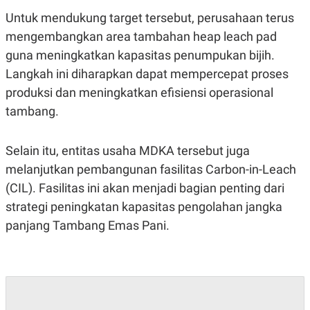
S
A
A
G
Untuk mendukung target tersebut, perusahaan terus
T
E
mengembangkan area tambahan heap leach pad
D
S
A
guna meningkatkan kapasitas penumpukan bijih.
T
A
Langkah ini diharapkan dapat mempercepat proses
K
L
produksi dan meningkatkan efisiensi operasional
O
I
tambang.
N
P
T
S
A
U
N
S
Selain itu, entitas usaha MDKA tersebut juga
T
V
melanjutkan pembangunan fasilitas Carbon-in-Leach
(CIL). Fasilitas ini akan menjadi bagian penting dari
JARINGAN
strategi peningkatan kapasitas pengolahan jangka
panjang Tambang Emas Pani.
K
P
O
R
N
E
T
S
A
S
N
R
A
E