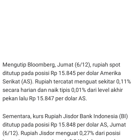
E
E
H
S
A
T
T
Y
A
L
N
E
E
A
N
N
G
A
L
L
I
I
S
S
H
I
Mengutip Bloomberg, Jumat (6/12), rupiah spot
S
ditutup pada posisi Rp 15.845 per dolar Amerika
E
K
Serikat (AS). Rupiah tercatat menguat sekitar 0,11%
X
O
E
L
secara harian dan naik tipis 0,01% dari level akhir
C
O
U
M
pekan lalu Rp 15.847 per dolar AS.
T
I
V
Sementara, kurs Rupiah Jisdor Bank Indonesia (BI)
E
C
ditutup pada posisi Rp 15.848 per dolar AS, Jumat
O
R
(6/12). Rupiah Jisdor menguat 0,27% dari posisi
N