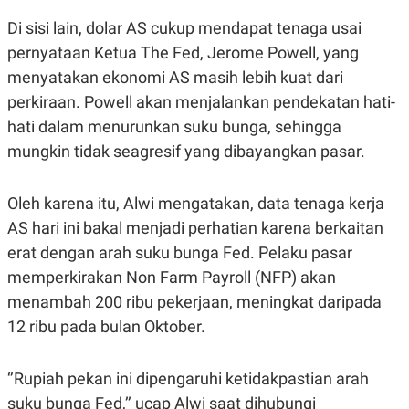
S
A
A
G
Di sisi lain, dolar AS cukup mendapat tenaga usai
T
E
D
S
pernyataan Ketua The Fed, Jerome Powell, yang
A
menyatakan ekonomi AS masih lebih kuat dari
T
A
perkiraan. Powell akan menjalankan pendekatan hati-
K
L
hati dalam menurunkan suku bunga, sehingga
O
I
N
P
mungkin tidak seagresif yang dibayangkan pasar.
T
S
A
U
N
S
Oleh karena itu, Alwi mengatakan, data tenaga kerja
T
V
AS hari ini bakal menjadi perhatian karena berkaitan
erat dengan arah suku bunga Fed. Pelaku pasar
JARINGAN
memperkirakan Non Farm Payroll (NFP) akan
menambah 200 ribu pekerjaan, meningkat daripada
K
P
12 ribu pada bulan Oktober.
O
R
N
E
T
S
A
S
‘’Rupiah pekan ini dipengaruhi ketidakpastian arah
N
R
A
E
suku bunga Fed,’’ ucap Alwi saat dihubungi