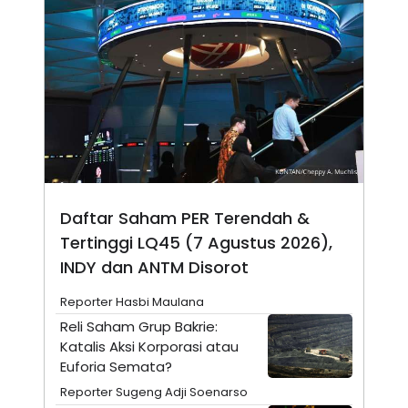
N
S
E
E
W
R
S
E
S
M
E
O
T
N
U
I
P
A
A
K
D
I
V
L
A
Daftar Saham PER Terendah &
S
K
Tertinggi LQ45 (7 Agustus 2026),
O
R
INDY dan ANTM Disorot
P
O
Reporter Hasbi Maulana
R
A
Reli Saham Grup Bakrie:
S
Katalis Aksi Korporasi atau
I
Euforia Semata?
K
N
I
A
Reporter Sugeng Adji Soenarso
L
T