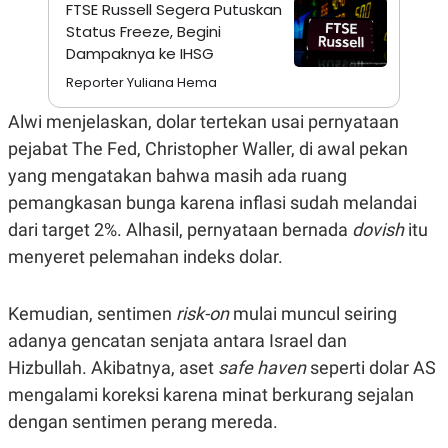
A
I
FTSE Russell Segera Putuskan
S
V
Status Freeze, Begini
K
E
Dampaknya ke IHSG
E
M
Reporter Yuliana Hema
E
N
T
Alwi menjelaskan, dolar tertekan usai pernyataan
E
pejabat The Fed, Christopher Waller, di awal pekan
R
I
yang mengatakan bahwa masih ada ruang
A
N
pemangkasan bunga karena inflasi sudah melandai
L
dari target 2%. Alhasil, pernyataan bernada
d
ovish
itu
E
menyeret pelemahan indeks dolar.
S
T
A
R
Kemudian, sentimen
risk-on
mulai muncul seiring
I
adanya gencatan senjata antara Israel dan
Hizbullah. Akibatnya, aset
safe haven
seperti dolar AS
KANAL
mengalami koreksi karena minat berkurang sejalan
dengan sentimen perang mereda.
P
I
U
M