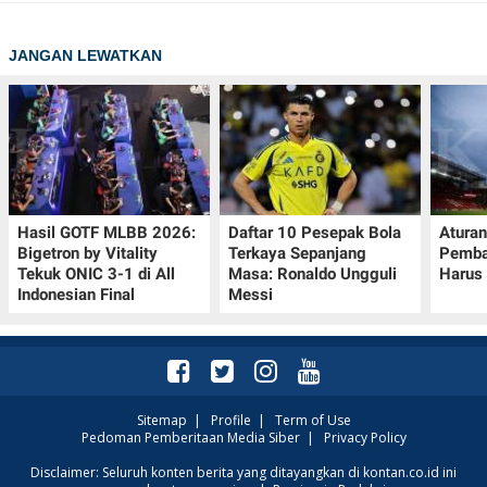
JANGAN LEWATKAN
Hasil GOTF MLBB 2026:
Daftar 10 Pesepak Bola
Aturan
Bigetron by Vitality
Terkaya Sepanjang
Pemba
Tekuk ONIC 3-1 di All
Masa: Ronaldo Ungguli
Harus 
Indonesian Final
Messi
Sitemap
|
Profile
|
Term of Use
Pedoman Pemberitaan Media Siber
|
Privacy Policy
Disclaimer: Seluruh konten berita yang ditayangkan di kontan.co.id ini