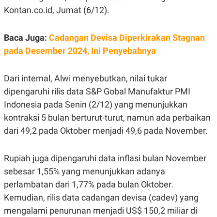
C
L
Kontan.co.id, Jumat (6/12).
A
E
D
A
E
S
M
E
Baca Juga:
Cadangan Devisa Diperkirakan Stagnan
Y
.
I
pada Desember 2024, Ini Penyebabnya
D
L
K
A
I
Dari internal, Alwi menyebutkan, nilai tukar
N
N
dipengaruhi rilis data S&P Gobal Manufaktur PMI
G
E
G
R
Indonesia pada Senin (2/12) yang menunjukkan
A
J
N
A
kontraksi 5 bulan berturut-turut, namun ada perbaikan
A
E
dari 49,2 pada Oktober menjadi 49,6 pada November.
N
M
C
I
E
T
T
E
Rupiah juga dipengaruhi data inflasi bulan November
A
N
K
sebesar 1,55% yang menunjukkan adanya
E
A
perlambatan dari 1,77% pada bulan Oktober.
P
D
Kemudian, rilis data cadangan devisa (cadev) yang
A
V
P
E
mengalami penurunan menjadi US$ 150,2 miliar di
E
R