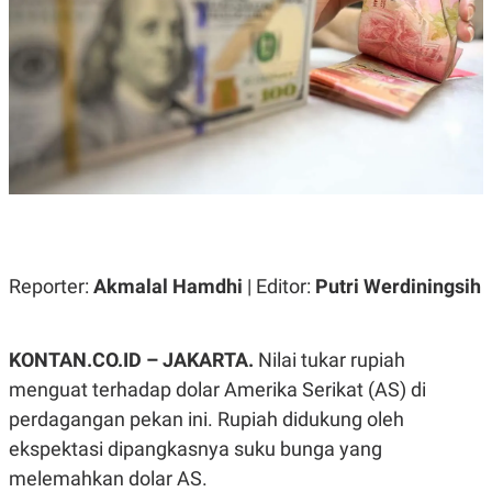
A
A
S
L
I
K
I
E
N
U
D
A
U
N
S
G
T
A
R
N
I
P
I
E
N
L
T
Reporter:
Akmalal Hamdhi
| Editor:
Putri Werdiningsih
U
E
A
R
N
N
G
A
U
S
KONTAN.CO.ID – JAKARTA.
Nilai tukar rupiah
S
I
menguat terhadap dolar Amerika Serikat (AS) di
A
O
H
N
perdagangan pekan ini. Rupiah didukung oleh
A
A
L
ekspektasi dipangkasnya suku bunga yang
P
R
melemahkan dolar AS.
E
E