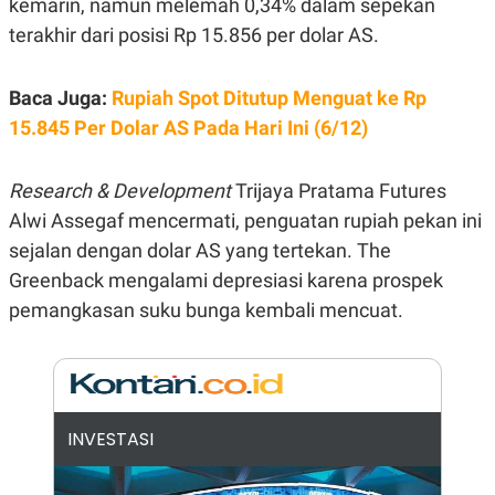
kemarin, namun melemah 0,34% dalam sepekan
E
R
terakhir dari posisi Rp 15.856 per dolar AS.
F
B
O
U
K
S
Baca Juga:
Rupiah Spot Ditutup Menguat ke Rp
U
I
S
N
15.845 Per Dolar AS Pada Hari Ini (6/12)
E
S
S
Research & Development
Trijaya Pratama Futures
I
N
Alwi Assegaf mencermati, penguatan rupiah pekan ini
S
I
sejalan dengan dolar AS yang tertekan. The
G
Greenback mengalami depresiasi karena prospek
H
T
pemangkasan suku bunga kembali mencuat.
S
B
T
E
O
L
C
A
K
N
S
J
E
A
INVESTASI
T
O
U
N
P