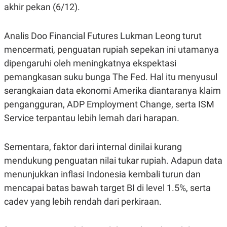
R
T
akhir pekan (6/12).
I
S
I
Analis Doo Financial Futures Lukman Leong turut
N
G
mencermati, penguatan rupiah sepekan ini utamanya
K
dipengaruhi oleh meningkatnya ekspektasi
G
M
pemangkasan suku bunga The Fed. Hal itu menyusul
E
serangkaian data ekonomi Amerika diantaranya klaim
D
I
pengangguran, ADP Employment Change, serta ISM
A
.
Service terpantau lebih lemah dari harapan.
I
D
Sementara, faktor dari internal dinilai kurang
mendukung penguatan nilai tukar rupiah. Adapun data
SITEMAP
PROFILE
TERM
menunjukkan inflasi Indonesia kembali turun dan
OF
USE
mencapai batas bawah target BI di level 1.5%, serta
PEDOMAN
cadev yang lebih rendah dari perkiraan.
PEMBERITAAN
SIBER
PRIVACY