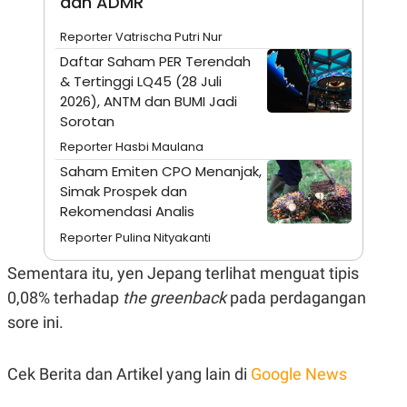
dan ADMR
N
S
E
E
Reporter Vatrischa Putri Nur
W
R
Daftar Saham PER Terendah
S
E
S
M
& Tertinggi LQ45 (28 Juli
E
O
2026), ANTM dan BUMI Jadi
T
N
U
I
Sorotan
P
A
Reporter Hasbi Maulana
A
K
Saham Emiten CPO Menanjak,
D
I
V
L
Simak Prospek dan
A
Rekomendasi Analis
S
K
Reporter Pulina Nityakanti
O
R
Sementara itu, yen Jepang terlihat menguat tipis
P
O
0,08% terhadap
the greenback
pada perdagangan
R
A
sore ini.
S
I
K
N
Cek Berita dan Artikel yang lain di
Google News
I
A
L
T