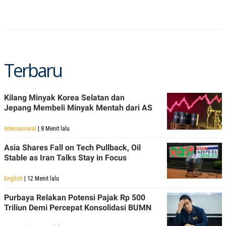
A
I
S
V
K
E
E
M
E
N
T
Terbaru
E
R
I
A
Kilang Minyak Korea Selatan dan
N
Jepang Membeli Minyak Mentah dari AS
L
E
S
Internasional
| 8 Menit lalu
T
A
Asia Shares Fall on Tech Pullback, Oil
R
Stable as Iran Talks Stay in Focus
I
English
| 12 Menit lalu
KANAL
Purbaya Relakan Potensi Pajak Rp 500
Triliun Demi Percepat Konsolidasi BUMN
P
I
U
M