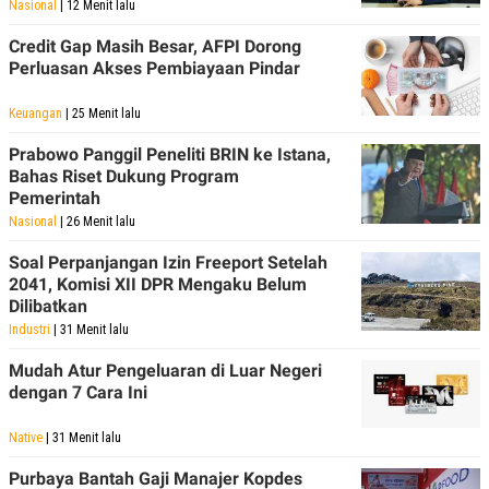
S
A
Nasional
| 12 Menit lalu
A
G
T
E
Credit Gap Masih Besar, AFPI Dorong
D
S
Perluasan Akses Pembiayaan Pindar
A
T
A
Keuangan
| 25 Menit lalu
K
L
Prabowo Panggil Peneliti BRIN ke Istana,
O
I
N
P
Bahas Riset Dukung Program
T
S
Pemerintah
A
U
Nasional
| 26 Menit lalu
N
S
T
V
Soal Perpanjangan Izin Freeport Setelah
2041, Komisi XII DPR Mengaku Belum
Dilibatkan
JARINGAN
Industri
| 31 Menit lalu
Mudah Atur Pengeluaran di Luar Negeri
K
P
O
R
dengan 7 Cara Ini
N
E
T
S
Native
| 31 Menit lalu
A
S
N
R
A
E
Purbaya Bantah Gaji Manajer Kopdes