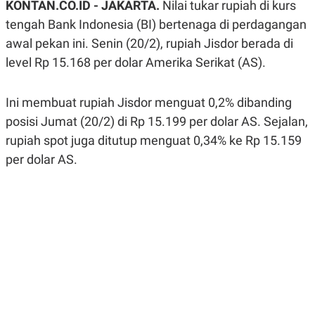
KONTAN.CO.ID - JAKARTA.
Nilai tukar rupiah di kurs
A
A
S
L
tengah Bank Indonesia (BI) bertenaga di perdagangan
I
awal pekan ini. Senin (20/2), rupiah Jisdor berada di
K
I
level Rp 15.168 per dolar Amerika Serikat (AS).
E
N
U
D
A
U
N
S
Ini membuat rupiah Jisdor menguat 0,2% dibanding
G
T
A
R
posisi Jumat (20/2) di Rp 15.199 per dolar AS. Sejalan,
N
I
rupiah spot juga ditutup menguat 0,34% ke Rp 15.159
P
I
per dolar AS.
E
N
L
T
U
E
A
R
N
N
G
A
U
S
S
I
A
O
H
N
A
A
L
P
R
E
E