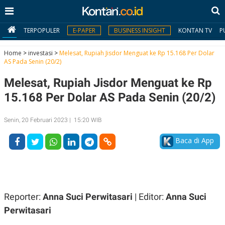
TERPOPULER
E-PAPER
BUSINESS INSIGHT
KONTAN TV
P
Home
>
investasi
>
Melesat, Rupiah Jisdor Menguat ke Rp 15.168 Per Dolar
AS Pada Senin (20/2)
MY
Melesat, Rupiah Jisdor Menguat ke Rp
KONTAN
15.168 Per Dolar AS Pada Senin (20/2)
Daftar
Senin, 20 Februari 2023 | 15:20 WIB
Masuk
Baca di App
BERITA
I
N
N
A
Reporter:
Anna Suci Perwitasari
| Editor:
Anna Suci
V
S
E
I
Perwitasari
S
O
T
N