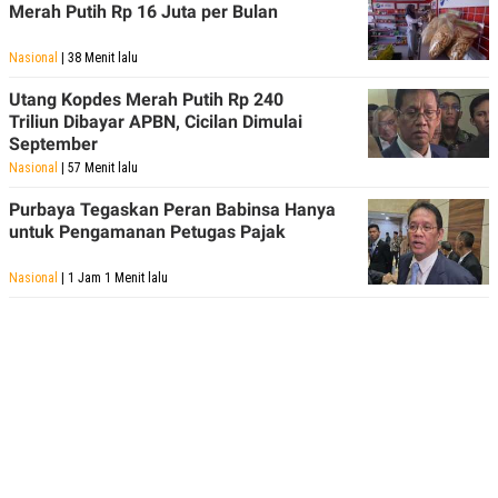
C
L
Merah Putih Rp 16 Juta per Bulan
A
E
D
A
E
S
Nasional
| 38 Menit lalu
M
E
Y
.
Utang Kopdes Merah Putih Rp 240
I
Triliun Dibayar APBN, Cicilan Dimulai
D
September
L
K
Nasional
| 57 Menit lalu
A
I
N
N
Purbaya Tegaskan Peran Babinsa Hanya
G
E
G
R
untuk Pengamanan Petugas Pajak
A
J
N
A
Nasional
| 1 Jam 1 Menit lalu
A
E
N
M
C
I
E
T
T
E
A
N
K
E
A
P
D
A
V
P
E
E
R