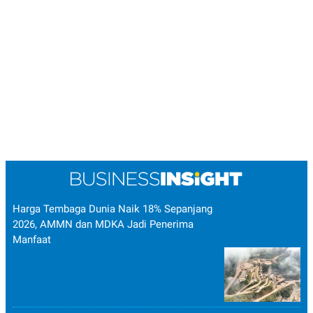
R
T
I
S
I
N
G
K
G
M
E
D
I
A
.
I
D
Harga Tembaga Dunia Naik 18% Sepanjang
2026, AMMN dan MDKA Jadi Penerima
SITEMAP
PROFILE
TERM
Manfaat
OF
USE
PEDOMAN
PEMBERITAAN
SIBER
PRIVACY