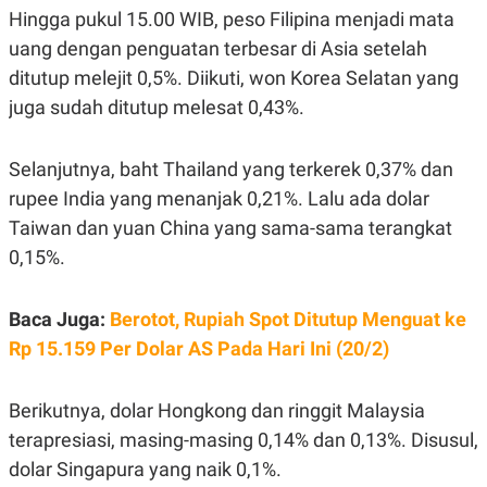
E
E
Hingga pukul 15.00 WIB, peso Filipina menjadi mata
H
S
A
T
uang dengan penguatan terbesar di Asia setelah
T
Y
A
L
ditutup melejit 0,5%. Diikuti, won Korea Selatan yang
N
E
juga sudah ditutup melesat 0,43%.
E
A
N
N
G
A
Selanjutnya, baht Thailand yang terkerek 0,37% dan
L
L
I
I
rupee India yang menanjak 0,21%. Lalu ada dolar
S
S
H
I
Taiwan dan yuan China yang sama-sama terangkat
S
0,15%.
E
K
X
O
E
L
Baca Juga:
Berotot, Rupiah Spot Ditutup Menguat ke
C
O
U
M
Rp 15.159 Per Dolar AS Pada Hari Ini (20/2)
T
I
V
E
Berikutnya, dolar Hongkong dan ringgit Malaysia
C
terapresiasi, masing-masing 0,14% dan 0,13%. Disusul,
O
R
dolar Singapura yang naik 0,1%.
N