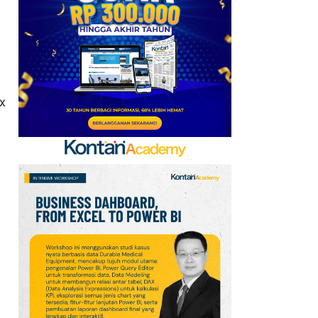
Baru, Ini Daftar 54
Saham HSC BEI per 6
Agustus 2026
7
UEFA hingga Luis Figo,
Ini Daftar Pihak yang
x
Menentang Gianni
Infantino
8
Krisis Migrasi Ancam
Status Maroko sebagai
Tuan Rumah Piala Dunia
2030
9
Promo Super Hemat
Indomaret 6–19 Agustus
2026, Diskon Kebutuhan
Rumah hingga 40%