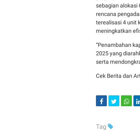
sebagian alokasi
rencana pengadaa
terealisasi 4 uni
meningkatkan efis
“Penambahan kapa
2025 yang diarah
serta mendongkra
Cek Berita dan Art
Tag