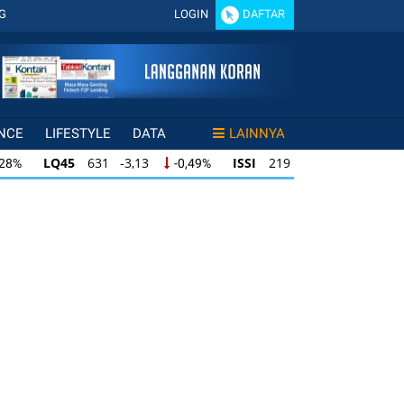
G
LOGIN
DAFTAR
NCE
LIFESTYLE
DATA
LAINNYA
LQ45
631 -3,13
ISSI
219 -0,63
,28%
-0,49%
-0,29%
LQ45
631 -3,13
ISSI
219 -0,63
28%
-0,49%
-0,29%
ISSI
219 -0,63
IDX30
354 -1,64
49%
-0,29%
-0,46%