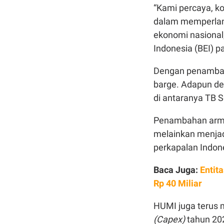
“Kami percaya, ko
dalam memperlan
ekonomi nasional,
Indonesia (BEI) p
Dengan penambaha
barge. Adapun de
di antaranya TB 
Penambahan armad
melainkan menja
perkapalan Indon
Baca Juga:
Entit
Rp 40 Miliar
HUMI juga terus 
(Capex)
tahun 202