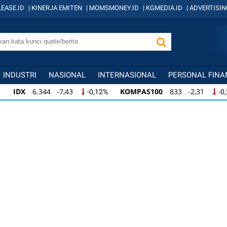
EASE.ID
|
KINERJA EMITEN
|
MOMSMONEY.ID
|
KGMEDIA.ID
|
ADVERTISIN
INDUSTRI
NASIONAL
INTERNASIONAL
PERSONAL FINA
IDX
6.344 -7,43
KOMPAS100
833 -2,31
-0,12%
-0
IDX
6.344 -7,43
KOMPAS100
833 -2,31
-0,12%
-0,
KOMPAS100
833 -2,31
LQ45
631 -3,13
-0,28%
-0,