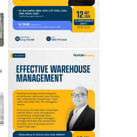
10
Jadwal Persija vs Arema
FC Perebutan Juara 3
Piala Presiden 2026,
Kick-off Sore Ini
al