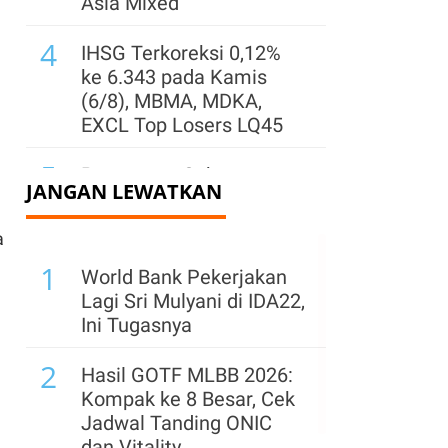
Asia Mixed
4
IHSG Terkoreksi 0,12%
ke 6.343 pada Kamis
(6/8), MBMA, MDKA,
EXCL Top Losers LQ45
5
Pemegang Saham
JANGAN LEWATKAN
Sentul City (BKSL) Jual
1,32 Miliar Saham Saat
a
Harga Reli, Ada Apa?
1
World Bank Pekerjakan
6
Simak Rekomendasi
Lagi Sri Mulyani di IDA22,
Teknikal Saham ENRG,
Ini Tugasnya
AADI, dan AMRT untuk
2
Jumat (7/8)
Hasil GOTF MLBB 2026:
Kompak ke 8 Besar, Cek
7
Kinerja Surya Semesta
Jadwal Tanding ONIC
Internusa (SSIA) Pulih
dan Vitality