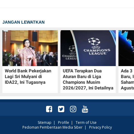
JANGAN LEWATKAN
World Bank Pekerjakan
UEFA Terapkan Dua
Ada 3
Lagi Sri Mulyani di
Aturan Baru di Liga
Baru, 
IDA22, Ini Tugasnya
Champions Musim
Saham
2026/2027, Ini Detailnya
Agust
Sitemap
|
Profile
|
Term of Use
Pedoman Pemberitaan Media Siber
|
Privacy Policy