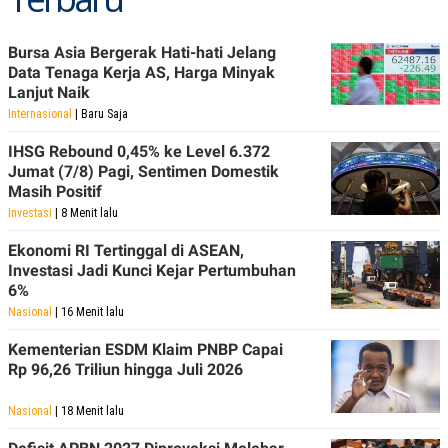
R
T
I
S
Bursa Asia Bergerak Hati-hati Jelang
I
Data Tenaga Kerja AS, Harga Minyak
N
G
Lanjut Naik
K
Internasional
| Baru Saja
G
M
IHSG Rebound 0,45% ke Level 6.372
E
Jumat (7/8) Pagi, Sentimen Domestik
D
Masih Positif
I
A
Investasi
| 8 Menit lalu
.
I
Ekonomi RI Tertinggal di ASEAN,
D
Investasi Jadi Kunci Kejar Pertumbuhan
6%
Nasional
| 16 Menit lalu
SITEMAP
PROFILE
TERM
Kementerian ESDM Klaim PNBP Capai
OF
USE
Rp 96,26 Triliun hingga Juli 2026
PEDOMAN
PEMBERITAAN
Nasional
| 18 Menit lalu
SIBER
PRIVACY