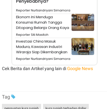
Penyebabnya?
A
I
S
V
K
E
Reporter Nurtiandriyani Simamora
E
Ekonom Ini Menduga
M
E
Konsumsi Rumah Tangga
N
Ditopang Belanja Orang Kaya
T
E
Reporter Siti Masitoh
R
I
Investasi China Masuk
A
Madura, Kawasan Industri
N
Wiraraja Siap Dikembangkan
L
E
Reporter Nurtiandriyani Simamora
S
T
Cek Berita dan Artikel yang lain di
Google News
A
R
I
KANAL
Tag
P
I
U
M
penguatan kurs rupiah
kurs rupiah terhadap dollar