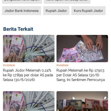
S
A
A
G
T
E
Jisdor Bank Indonesia
Rupiah Jisdor
Kurs Rupiah Jisdor
D
S
A
T
A
Berita Terkait
K
L
O
I
N
P
T
S
A
U
N
S
T
V
Investasi
Investasi
Rupiah Jisdor Melemah 0,24%
Rupiah Melemah ke Rp 17.903
JARINGAN
ke Rp 17.899 per dolar AS pada
per Dolar AS Selasa (30/6)
Selasa (30/6/2026)
Siang, Ini Sentimen Pemicunya
K
P
O
R
N
E
T
S
A
S
N
R
A
E