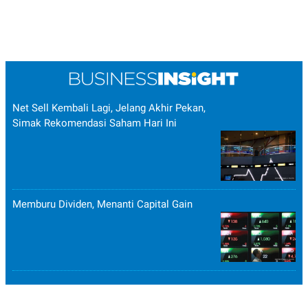
Net Sell Kembali Lagi, Jelang Akhir Pekan,
Simak Rekomendasi Saham Hari Ini
Memburu Dividen, Menanti Capital Gain