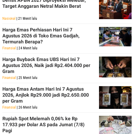
Defisit APBN 2027 Diproyeksi Melebar,
POLICY
Target Anggaran Netral Makin Berat
Nasional
| 21 Menit lalu
Harga Emas Perhiasan Hari Ini 7
Agustus 2026 di Toko Emas Gadjah,
Termurah Berapa?
Finansial
| 24 Menit lalu
Harga Buyback Emas UBS Hari Ini 7
Agustus 2026, Naik jadi Rp2.404.000 per
Gram
Finansial
| 25 Menit lalu
Harga Emas Antam Hari Ini 7 Agustus
2026, Anjlok Rp29.000 jadi Rp2.650.000
per Gram
Finansial
| 26 Menit lalu
Rupiah Spot Melemah 0,06% ke Rp
17.933 per Dolar AS pada Jumat (7/8)
Pagi