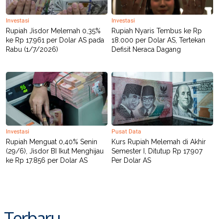
C
L
A
E
D
A
Investasi
Investasi
E
S
Rupiah Jisdor Melemah 0,35%
Rupiah Nyaris Tembus ke Rp
M
E
ke Rp 17.961 per Dolar AS pada
18.000 per Dolar AS, Tertekan
Y
.
I
Rabu (1/7/2026)
Defisit Neraca Dagang
D
L
K
A
I
N
N
G
E
G
R
A
J
N
A
A
E
Investasi
Pusat Data
N
M
C
I
Rupiah Menguat 0,40% Senin
Kurs Rupiah Melemah di Akhir
E
T
(29/6), Jisdor BI Ikut Menghijau
Semester I, Ditutup Rp 17.907
T
E
ke Rp 17.856 per Dolar AS
Per Dolar AS
A
N
K
E
A
P
D
A
V
P
E
Terbaru
E
R