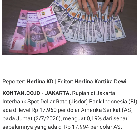
A
A
S
L
I
K
I
E
N
U
D
A
U
N
S
G
T
A
R
N
I
P
I
E
N
L
T
Reporter:
U
E
Herlina KD
| Editor:
Herlina Kartika Dewi
A
R
N
N
KONTAN.CO.ID -
JAKARTA.
Rupiah di Jakarta
G
A
Interbank Spot Dollar Rate (Jisdor) Bank Indonesia (BI)
U
S
S
I
ada di level Rp 17.960 per dolar Amerika Serikat (AS)
A
O
H
N
pada Jumat (3/7/2026), menguat 0,19% dari sehari
A
A
L
sebelumnya yang ada di Rp 17.994 per dolar AS.
P
R
E
E