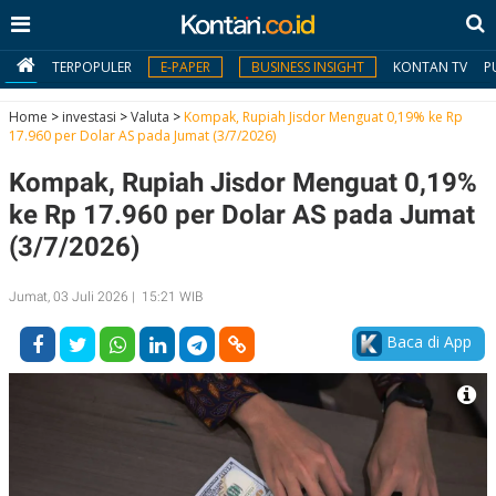
TERPOPULER
E-PAPER
BUSINESS INSIGHT
KONTAN TV
P
Home
>
investasi
>
Valuta
>
Kompak, Rupiah Jisdor Menguat 0,19% ke Rp
17.960 per Dolar AS pada Jumat (3/7/2026)
MY
Kompak, Rupiah Jisdor Menguat 0,19%
KONTAN
ke Rp 17.960 per Dolar AS pada Jumat
Daftar
(3/7/2026)
Masuk
Jumat, 03 Juli 2026 | 15:21 WIB
Baca di App
BERITA
I
N
N
A
V
S
E
I
S
O
T
N