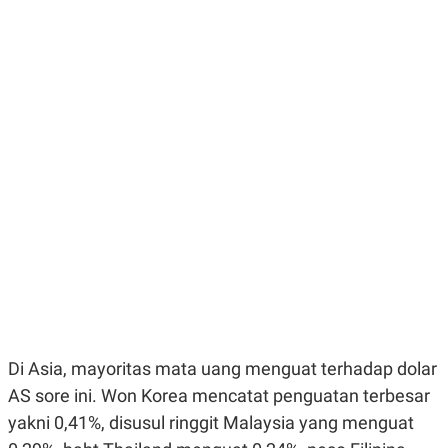
E
E
H
S
A
T
T
Y
A
L
N
E
E
A
N
N
G
A
L
L
I
I
S
S
H
I
S
E
K
X
O
E
L
C
O
U
M
T
I
V
Di Asia, mayoritas mata uang menguat terhadap dolar
E
C
AS sore ini. Won Korea mencatat penguatan terbesar
O
yakni 0,41%, disusul ringgit Malaysia yang menguat
R
N