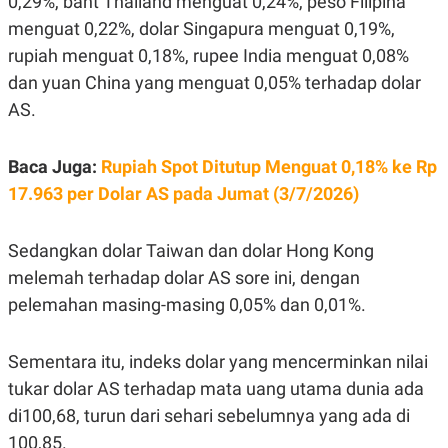
0,29%, baht Thailand menguat 0,24%, peso Filipina
E
R
menguat 0,22%, dolar Singapura menguat 0,19%,
F
B
rupiah menguat 0,18%, rupee India menguat 0,08%
O
U
K
S
dan yuan China yang menguat 0,05% terhadap dolar
U
I
AS.
S
N
E
S
S
Baca Juga:
Rupiah Spot Ditutup Menguat 0,18% ke Rp
I
N
17.963 per Dolar AS pada Jumat (3/7/2026)
S
I
G
Sedangkan dolar Taiwan dan dolar Hong Kong
H
T
melemah terhadap dolar AS sore ini, dengan
S
B
pelemahan masing-masing 0,05% dan 0,01%.
T
E
O
L
C
A
Sementara itu, indeks dolar yang mencerminkan nilai
K
N
S
J
tukar dolar AS terhadap mata uang utama dunia ada
E
A
T
O
di100,68, turun dari sehari sebelumnya yang ada di
U
N
100,85.
P