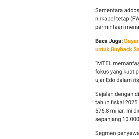
Sementara adopsi 5
nirkabel tetap (
permintaan menar
Baca Juga:
Dayam
untuk Buyback 
"MTEL memanfaatk
fokus yang kuat p
ujar Edo dalam r
Sejalan dengan di
tahun fiskal 2025
576,8 miliar. Ini
sepanjang 10.00
Segmen penyewaa