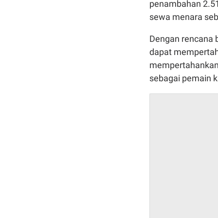
penambahan 2.51
sewa menara sebes
Dengan rencana be
dapat mempertah
mempertahankan p
sebagai pemain k