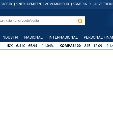
EASE.ID
|
KINERJA EMITEN
|
MOMSMONEY.ID
|
KGMEDIA.ID
|
ADVERTISIN
INDUSTRI
NASIONAL
INTERNASIONAL
PERSONAL FINA
IDX
6.410 65,94
KOMPAS100
845 12,09
1,04%
1,
KOMPAS100
845 12,09
LQ45
640 9,44
1,45%
1,5
LQ45
640 9,44
ISSI
222 2,82
IDX3
1,50%
1,29%