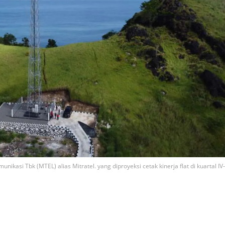
kasi Tbk (MTEL) alias Mitratel. yang diproyeksi cetak kinerja flat di kuartal IV-