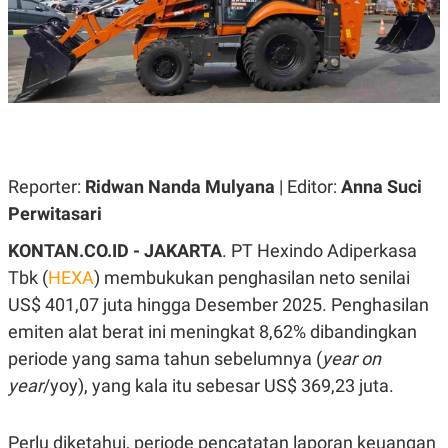
A
A
S
L
I
K
I
E
N
U
D
A
U
N
S
G
T
A
R
Reporter:
Ridwan Nanda Mulyana
| Editor:
Anna Suci
N
I
P
I
Perwitasari
E
N
L
T
KONTAN.CO.ID - JAKARTA
. PT Hexindo Adiperkasa
U
E
A
R
Tbk (
HEXA
) membukukan penghasilan neto senilai
N
N
US$ 401,07 juta hingga Desember 2025. Penghasilan
G
A
U
S
emiten alat berat ini meningkat 8,62% dibandingkan
S
I
A
O
periode yang sama tahun sebelumnya (
year on
H
N
year
/yoy), yang kala itu sebesar US$ 369,23 juta.
A
A
L
P
R
Perlu diketahui, periode pencatatan laporan keuangan
E
E