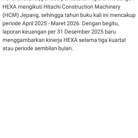
R
G
HEXA mengikuti Hitachi Construction Machinery
S
I
O
O
(HCM) Jepang, sehingga tahun buku kali ini mencakup
N
N
periode April 2025 - Maret 2026. Dengan begitu,
A
A
L
L
laporan keuangan per 31 Desember 2025 baru
F
I
menggambarkan kinerja HEXA selama tiga kuartal
N
atau periode sembilan bulan.
A
N
C
E
Y
C
A
A
N
R
G
I
T
T
E
A
R
H
.
U
.
.
K
L
E
I
S
F