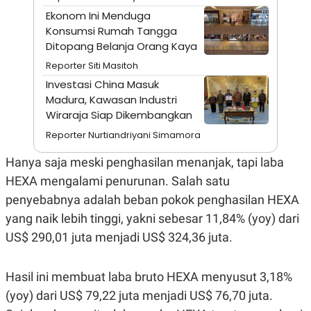
A
I
Ekonom Ini Menduga
S
V
K
E
Konsumsi Rumah Tangga
E
Ditopang Belanja Orang Kaya
M
E
Reporter Siti Masitoh
N
T
Investasi China Masuk
E
Madura, Kawasan Industri
R
Wiraraja Siap Dikembangkan
I
A
Reporter Nurtiandriyani Simamora
N
L
Hanya saja meski penghasilan menanjak, tapi laba
E
S
HEXA mengalami penurunan. Salah satu
T
penyebabnya adalah beban pokok penghasilan HEXA
A
R
yang naik lebih tinggi, yakni sebesar 11,84% (yoy) dari
I
US$ 290,01 juta menjadi US$ 324,36 juta.
KANAL
Hasil ini membuat laba bruto HEXA menyusut 3,18%
P
I
(yoy) dari US$ 79,22 juta menjadi US$ 76,70 juta.
U
M