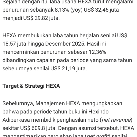
Sejalan dengan itu, laba usaha HEXA turut mengalami
S
A
A
G
penurunan sebanyak 8,13% (yoy) US$ 32,46 juta
T
E
D
S
menjadi US$ 29,82 juta.
A
T
A
HEXA membukukan laba tahun berjalan senilai US$
K
L
18,57 juta hingga Desember 2025. Hasil ini
O
I
N
P
mencerminkan penurunan sebesar 12,36%
T
S
A
U
dibandingkan capaian pada periode yang sama tahun
N
S
sebelumnya senilai US$ 21,19 juta.
T
V
Target & Strategi HEXA
JARINGAN
Sebelumnya, Manajemen HEXA mengungkapkan
K
P
O
R
bahwa pada periode tahun buku ini Hexindo
N
E
T
S
Adiperkasa membidik penghasilan neto (
net revenue
)
A
S
sekitar US$ 609,8 juta. Dengan asumsi tersebut, HEXA
N
R
A
E
mengestimasikan perolehan laba (
net profit
) senilai