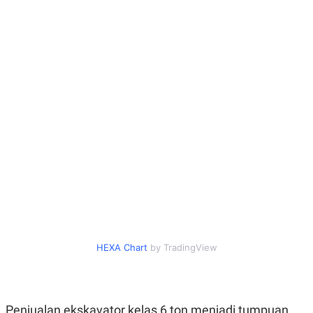
POLICY
HEXA Chart
by TradingView
Penjualan ekskavator kelas 6 ton menjadi tumpuan