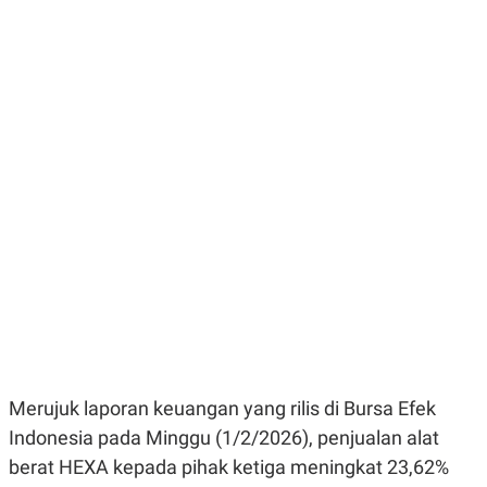
E
E
H
S
A
T
T
Y
A
L
N
E
E
A
N
N
G
A
L
L
I
I
S
S
H
I
S
E
K
X
O
E
L
C
O
U
M
T
I
V
E
Merujuk laporan keuangan yang rilis di Bursa Efek
C
Indonesia pada Minggu (1/2/2026), penjualan alat
O
R
berat HEXA kepada pihak ketiga meningkat 23,62%
N