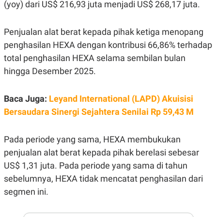
E
(yoy) dari US$ 216,93 juta menjadi US$ 268,17 juta.
R
F
B
O
U
Penjualan alat berat kepada pihak ketiga menopang
K
S
penghasilan HEXA dengan kontribusi 66,86% terhadap
U
I
S
N
total penghasilan HEXA selama sembilan bulan
E
S
hingga Desember 2025.
S
I
N
Baca Juga:
Leyand International (LAPD) Akuisisi
S
I
Bersaudara Sinergi Sejahtera Senilai Rp 59,43 M
G
H
T
Pada periode yang sama, HEXA membukukan
S
B
penjualan alat berat kepada pihak berelasi sebesar
T
E
O
L
US$ 1,31 juta. Pada periode yang sama di tahun
C
A
K
N
sebelumnya, HEXA tidak mencatat penghasilan dari
S
J
E
A
segmen ini.
T
O
U
N
P