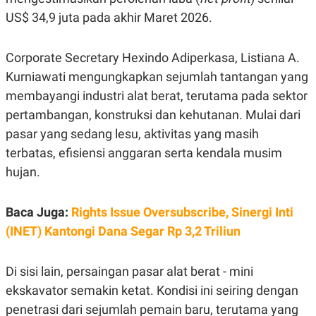
C
L
A
E
US$ 34,9 juta pada akhir Maret 2026.
D
A
E
S
M
E
Corporate Secretary Hexindo Adiperkasa, Listiana A.
Y
.
I
Kurniawati mengungkapkan sejumlah tantangan yang
D
membayangi industri alat berat, terutama pada sektor
L
K
A
I
pertambangan, konstruksi dan kehutanan. Mulai dari
N
N
pasar yang sedang lesu, aktivitas yang masih
G
E
G
R
terbatas, efisiensi anggaran serta kendala musim
A
J
N
A
hujan.
A
E
N
M
C
I
Baca Juga:
Rights Issue Oversubscribe, Sinergi Inti
E
T
T
E
(INET) Kantongi Dana Segar Rp 3,2 Triliun
A
N
K
E
A
Di sisi lain, persaingan pasar alat berat - mini
P
D
A
V
ekskavator semakin ketat. Kondisi ini seiring dengan
P
E
penetrasi dari sejumlah pemain baru, terutama yang
E
R