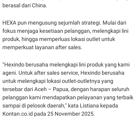
R
T
berasal dari China.
I
S
I
N
HEXA pun mengusung sejumlah strategi. Mulai dari
G
fokus menjaga kesetiaan pelanggan, melengkapi lini
K
produk, hingga memperluas lokasi outlet untuk
G
M
memperkuat layanan after sales.
E
D
I
A
"Hexindo berusaha melengkapi lini produk yang kami
.
ageni. Untuk after sales service, Hexindo berusaha
I
D
untuk melengkapi lokasi outlet-outletnya yang
tersebar dari Aceh – Papua, dengan harapan seluruh
pelanggan kami mendapatkan pelayanan yang terbaik
SITEMAP
PROFILE
TERM
sampai di pelosok daerah," kata Listiana kepada
OF
USE
Kontan.co.id pada 25 November 2025.
PEDOMAN
PEMBERITAAN
SIBER
PRIVACY