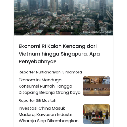
N
S
E
E
W
R
S
E
S
M
E
O
T
N
U
I
P
A
Ekonomi RI Kalah Kencang dari
A
K
Vietnam hingga Singapura, Apa
D
I
V
L
Penyebabnya?
A
S
K
Reporter Nurtiandriyani Simamora
O
Ekonom Ini Menduga
R
P
Konsumsi Rumah Tangga
O
Ditopang Belanja Orang Kaya
R
A
Reporter Siti Masitoh
S
Investasi China Masuk
I
Madura, Kawasan Industri
K
N
I
A
Wiraraja Siap Dikembangkan
L
T