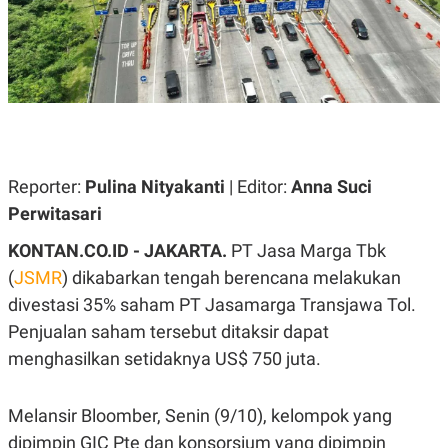
A
A
S
L
I
K
I
E
N
U
D
A
U
N
S
G
T
A
R
Reporter:
N
I
Pulina Nityakanti
| Editor:
Anna Suci
P
I
Perwitasari
E
N
L
T
KONTAN.CO.ID - JAKARTA.
PT Jasa Marga Tbk
U
E
A
R
(
JSMR
) dikabarkan tengah berencana melakukan
N
N
divestasi 35% saham PT Jasamarga Transjawa Tol.
G
A
U
S
Penjualan saham tersebut ditaksir dapat
S
I
A
O
menghasilkan setidaknya US$ 750 juta.
H
N
A
A
L
Melansir Bloomber, Senin (9/10), kelompok yang
P
R
dipimpin GIC Pte dan konsorsium yang dipimpin
E
E