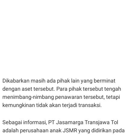
E
E
H
S
A
T
T
Y
A
L
N
E
E
A
N
N
G
A
L
L
I
I
S
S
H
I
S
E
K
X
O
Dikabarkan masih ada pihak lain yang berminat
E
L
dengan aset tersebut. Para pihak tersebut tengah
C
O
U
M
menimbang-nimbang penawaran tersebut, tetapi
T
I
kemungkinan tidak akan terjadi transaksi.
V
E
C
Sebagai informasi, PT Jasamarga Transjawa Tol
O
R
adalah perusahaan anak JSMR yang didirikan pada
N