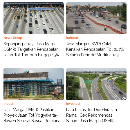
R
T
I
S
I
N
G
K
G
News Setup
Industri
M
Sepanjang 2023, Jasa Marga
Jasa Marga (JSMR) Catat
E
(JSMR) Targetkan Pendapatan
Kenaikan Pendapatan Tol 21,7%
D
Jalan Tol Tumbuh hingga 15%
Selama Periode Mudik 2023
I
A
.
I
D
SITEMAP
PROFILE
TERM
OF
Industri
Investasi
USE
Jasa Marga (JSMR) Pastikan
Lalu Lintas Tol Diperkirakan
PEDOMAN
Proyek Jalan Tol Yogyakarta-
Ramai, Cek Rekomendasi
PEMBERITAAN
Bawen Selesai Sesuai Rencana
Saham Jasa Marga (JSMR)
SIBER
PRIVACY