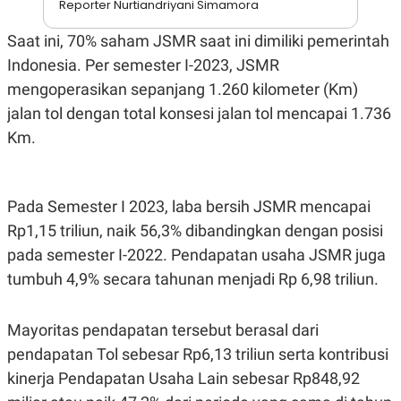
Reporter Nurtiandriyani Simamora
A
I
S
V
K
E
Saat ini, 70% saham JSMR saat ini dimiliki pemerintah
E
Indonesia. Per semester I-2023, JSMR
M
E
mengoperasikan sepanjang 1.260 kilometer (Km)
N
T
jalan tol dengan total konsesi jalan tol mencapai 1.736
E
R
Km.
I
A
N
L
Pada Semester I 2023, laba bersih JSMR mencapai
E
Rp1,15 triliun, naik 56,3% dibandingkan dengan posisi
S
T
pada semester I-2022. Pendapatan usaha JSMR juga
A
R
tumbuh 4,9% secara tahunan menjadi Rp 6,98 triliun.
I
Mayoritas pendapatan tersebut berasal dari
KANAL
pendapatan Tol sebesar Rp6,13 triliun serta kontribusi
kinerja Pendapatan Usaha Lain sebesar Rp848,92
P
I
U
M