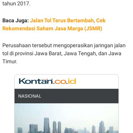
E
tahun 2017.
R
F
B
O
U
Baca Juga:
Jalan Tol Terus Bertambah, Cek
K
S
Rekomendasi Saham Jasa Marga (JSMR)
U
I
S
N
E
S
Perusahaan tersebut mengoperasikan jaringan jalan
S
I
tol di provinsi Jawa Barat, Jawa Tengah, dan Jawa
N
Timur.
S
I
G
H
T
S
B
T
E
NASIONAL
O
L
C
A
K
N
S
J
E
A
T
O
U
N
P