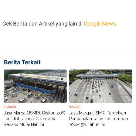
C
L
A
E
D
A
E
S
M
E
Cek Berita dan Artikel yang lain di
Google News
Y
.
I
D
L
K
A
I
N
N
G
E
Berita Terkait
G
R
A
J
N
A
A
E
N
M
C
I
E
T
T
E
A
N
K
Industri
Industri
Jasa Marga (JSMR): Diskon 20%
Jasa Marga (JSMR) Targetkan
E
A
Tarif Tol Jakarta-Cikampek
Pendapatan Jalan Tol Tumbuh
P
D
A
V
Berlaku Mulai Hari Ini
10%-15% Tahun Ini
P
E
E
R