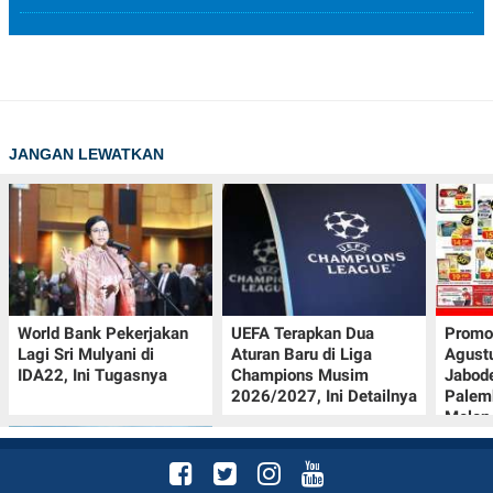
JANGAN LEWATKAN
World Bank Pekerjakan
UEFA Terapkan Dua
Promo
Lagi Sri Mulyani di
Aturan Baru di Liga
Agust
IDA22, Ini Tugasnya
Champions Musim
Jabod
2026/2027, Ini Detailnya
Palem
Melon