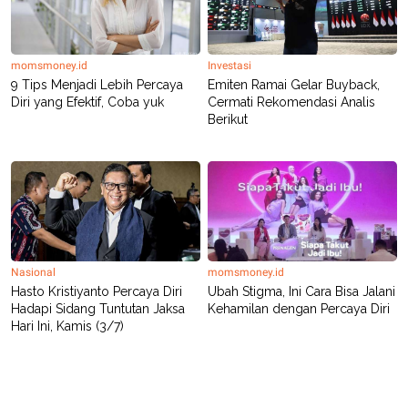
R
T
I
S
I
N
momsmoney.id
Investasi
G
9 Tips Menjadi Lebih Percaya
Emiten Ramai Gelar Buyback,
Diri yang Efektif, Coba yuk
Cermati Rekomendasi Analis
K
G
Berikut
M
E
D
I
A
.
I
D
Nasional
momsmoney.id
Hasto Kristiyanto Percaya Diri
Ubah Stigma, Ini Cara Bisa Jalani
SITEMAP
PROFILE
TERM
Hadapi Sidang Tuntutan Jaksa
Kehamilan dengan Percaya Diri
OF
Hari Ini, Kamis (3/7)
USE
PEDOMAN
PEMBERITAAN
SIBER
PRIVACY