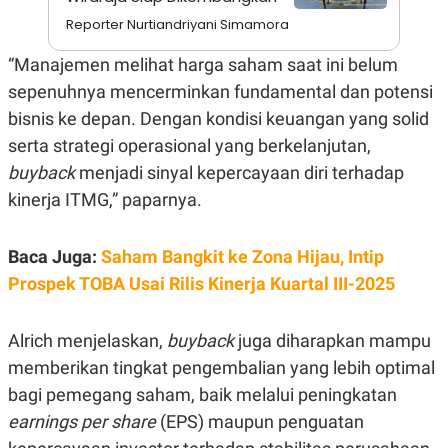
N
S
Reporter Nurtiandriyani Simamora
E
E
W
R
“Manajemen melihat harga saham saat ini belum
S
E
S
M
sepenuhnya mencerminkan fundamental dan potensi
E
O
T
N
bisnis ke depan. Dengan kondisi keuangan yang solid
U
I
serta strategi operasional yang berkelanjutan,
P
A
buyback
menjadi sinyal kepercayaan diri terhadap
A
K
D
I
kinerja ITMG,” paparnya.
V
L
A
S
K
Baca Juga:
Saham Bangkit ke Zona Hijau, Intip
O
Prospek TOBA Usai Rilis Kinerja Kuartal III-2025
R
P
O
R
Alrich menjelaskan,
buyback
juga diharapkan mampu
A
S
memberikan tingkat pengembalian yang lebih optimal
I
bagi pemegang saham, baik melalui peningkatan
K
N
earnings per share
(EPS) maupun penguatan
I
A
L
T