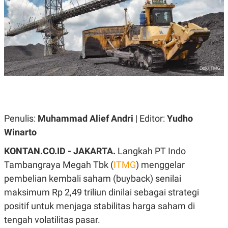
A
A
S
L
I
K
I
E
N
U
D
A
U
N
S
G
T
A
R
N
I
P
I
E
N
Penulis:
Muhammad Alief Andri
| Editor:
Yudho
L
T
Winarto
U
E
A
R
N
N
KONTAN.CO.ID - JAKARTA.
Langkah PT Indo
G
A
Tambangraya Megah Tbk (
ITMG
) menggelar
U
S
S
I
pembelian kembali saham (buyback) senilai
A
O
H
N
maksimum Rp 2,49 triliun dinilai sebagai strategi
A
A
L
positif untuk menjaga stabilitas harga saham di
P
R
tengah volatilitas pasar.
E
E