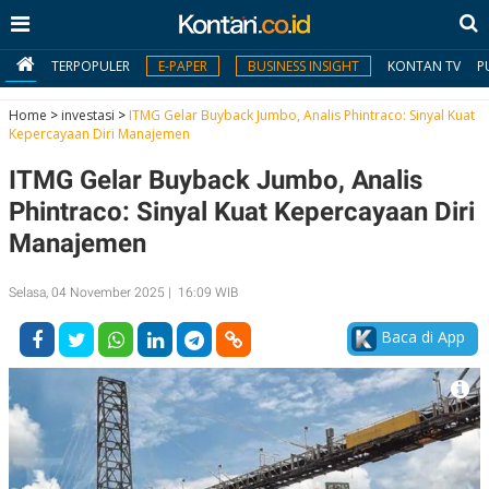
TERPOPULER
E-PAPER
BUSINESS INSIGHT
KONTAN TV
P
Home
>
investasi
>
ITMG Gelar Buyback Jumbo, Analis Phintraco: Sinyal Kuat
Kepercayaan Diri Manajemen
MY
ITMG Gelar Buyback Jumbo, Analis
KONTAN
Phintraco: Sinyal Kuat Kepercayaan Diri
Daftar
Manajemen
Masuk
Selasa, 04 November 2025 | 16:09 WIB
Baca di App
BERITA
I
N
N
A
V
S
E
I
S
O
T
N