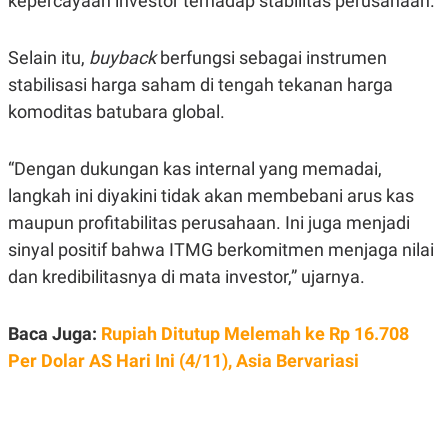
kepercayaan investor terhadap stabilitas perusahaan.
A
I
S
V
K
E
E
Selain itu,
buyback
berfungsi sebagai instrumen
M
stabilisasi harga saham di tengah tekanan harga
E
N
komoditas batubara global.
T
E
R
“Dengan dukungan kas internal yang memadai,
I
A
langkah ini diyakini tidak akan membebani arus kas
N
maupun profitabilitas perusahaan. Ini juga menjadi
L
E
sinyal positif bahwa ITMG berkomitmen menjaga nilai
S
T
dan kredibilitasnya di mata investor,” ujarnya.
A
R
I
Baca Juga:
Rupiah Ditutup Melemah ke Rp 16.708
Per Dolar AS Hari Ini (4/11), Asia Bervariasi
KANAL
P
I
U
M