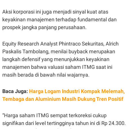
R
G
S
I
Aksi korporasi ini juga menjadi sinyal kuat atas
O
O
N
N
keyakinan manajemen terhadap fundamental dan
A
A
L
L
prospek jangka panjang perusahaan.
F
I
N
Equity Research Analyst Phintraco Sekuritas, Alrich
A
N
Paskalis Tambolang, menilai buyback merupakan
C
langkah defensif yang menunjukkan keyakinan
E
Y
C
manajemen bahwa valuasi saham ITMG saat ini
A
A
masih berada di bawah nilai wajarnya.
N
R
G
I
T
T
E
A
Baca Juga:
Harga Logam Industri Kompak Melemah,
R
H
Tembaga dan Aluminium Masih Dukung Tren Positif
.
U
.
.
“Harga saham ITMG sempat terkoreksi cukup
K
L
E
I
signifikan dari level tertingginya tahun ini di Rp 24.300.
S
F