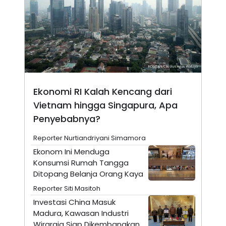
E
R
F
B
O
U
K
S
U
I
S
N
E
S
S
I
Ekonomi RI Kalah Kencang dari
N
Vietnam hingga Singapura, Apa
S
I
Penyebabnya?
G
H
T
Reporter Nurtiandriyani Simamora
S
B
Ekonom Ini Menduga
T
E
Konsumsi Rumah Tangga
O
L
Ditopang Belanja Orang Kaya
C
A
K
N
Reporter Siti Masitoh
S
J
E
A
Investasi China Masuk
T
O
Madura, Kawasan Industri
U
N
P
Wiraraja Siap Dikembangkan