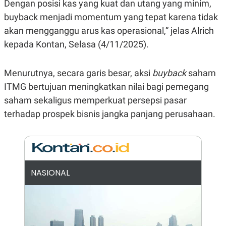
E
E
Dengan posisi kas yang kuat dan utang yang minim,
H
S
buyback menjadi momentum yang tepat karena tidak
A
T
T
Y
akan mengganggu arus kas operasional,” jelas Alrich
A
L
N
E
kepada Kontan, Selasa (4/11/2025).
E
A
N
N
G
A
Menurutnya, secara garis besar, aksi
buyback
saham
L
L
ITMG bertujuan meningkatkan nilai bagi pemegang
I
I
S
S
saham sekaligus memperkuat persepsi pasar
H
I
S
terhadap prospek bisnis jangka panjang perusahaan.
E
K
X
O
E
L
C
O
U
M
T
NASIONAL
I
V
E
C
O
R
N