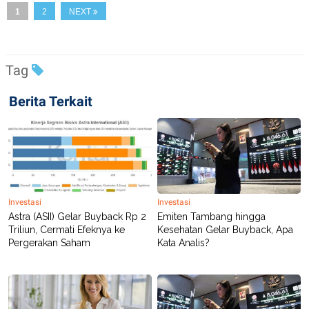
C
L
1
2
NEXT
A
E
D
A
E
S
M
E
Y
.
Tag
I
D
L
K
Berita Terkait
A
I
N
N
G
E
G
R
A
J
N
A
A
E
N
M
C
I
Investasi
Investasi
E
T
Astra (ASII) Gelar Buyback Rp 2
Emiten Tambang hingga
T
E
Triliun, Cermati Efeknya ke
Kesehatan Gelar Buyback, Apa
A
N
K
Pergerakan Saham
Kata Analis?
E
A
P
D
A
V
P
E
E
R