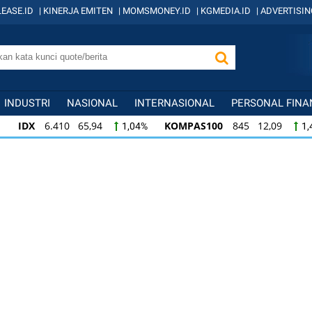
EASE.ID
|
KINERJA EMITEN
|
MOMSMONEY.ID
|
KGMEDIA.ID
|
ADVERTISIN
INDUSTRI
NASIONAL
INTERNASIONAL
PERSONAL FINA
IDX
6.410 65,94
KOMPAS100
845 12,09
1,04%
1,
KOMPAS100
845 12,09
LQ45
640 9,44
1,45%
1,5
LQ45
640 9,44
ISSI
222 2,82
IDX3
1,50%
1,29%