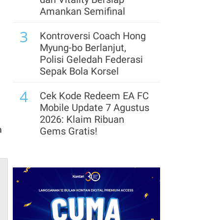
11.500
Amankan Semifinal
7
3
Usai Suspensi Dicabut
Kontroversi Coach Hong
BEI, Saham COAL
Myung-bo Berlanjut,
Melesat 8,7% Meski
Polisi Geledah Federasi
Masih Merugi
Sepak Bola Korsel
8
4
Raih Dana Rp 245 Miliar,
Cek Kode Redeem EA FC
Esa Medika (EMMI)
Mobile Update 7 Agustus
Ekspansi Pabrik Alat
2026: Klaim Ribuan
Kesehatan di Cikupa
a
Gems Gratis!
9
5
Kepemilikan Saham
Segera Lepas Saham
MAPI Berubah, Pacific
Treasuri 9,63 Miliar, Cek
Universal Lepas 4,98
Profil Emiten DSSA
Miliar Saham
hingga Kinerjanya
10
6
Harga Emas Menuju US$
Arsenal Perpanjang