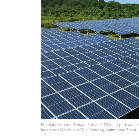
Pembangkit Listrik Tenaga Surya (PLTS) milik perusah
Indominco Mandiri (IMM) di Bontang, Kalimantan Timur.