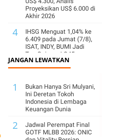
US$ 4.300, Analis
Proyeksikan US$ 6.000 di
Akhir 2026
4
IHSG Menguat 1,04% ke
6.409 pada Jumat (7/8),
ISAT, INDY, BUMI Jadi
Top Gainers LQ45
JANGAN LEWATKAN
5
Wijaya Karya (WIKA)
Buka Suara Soal
1
Rencana Kemenkeu
Bukan Hanya Sri Mulyani,
Ambil Alih Saham
Ini Deretan Tokoh
Whoosh
Indonesia di Lembaga
h
Keuangan Dunia
6
Jelang Delisting,
2
Indointernet (EDGE)
Jadwal Perempat Final
Telah Serap 7,1 Juta
GOTF MLBB 2026: ONIC
m
Saham di Harga Rp
dan Vitality Bersiap