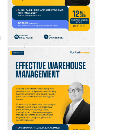
10
Promo JSM Superindo
7–9 Agustus 2026,
Minyak Goreng Rp37.900
hingga Buah Diskon 50%
i