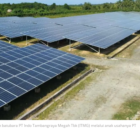
aan batubara PT Indo Tambangraya Megah Tbk (ITMG) melalui anak usahanya PT