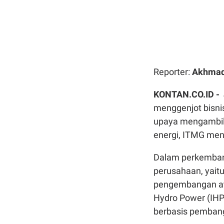
Reporter:
Akhmad
KONTAN.CO.ID -
menggenjot bisnis
upaya mengambil 
energi, ITMG men
Dalam perkemban
perusahaan, yait
pengembangan atap
Hydro Power (IHP
berbasis pembangk