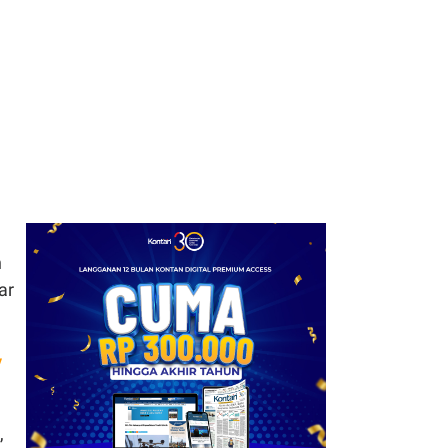
a
n
ar
y
,