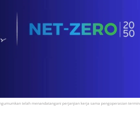
mengumumkan telah menandatangani perjanjian kerja sama pengoperasian termin