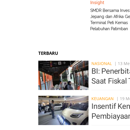
Insight
SMDR Bersama Inves
Jepang dan Afrika G
Terminal Peti Kemas
Pelabuhan Patimban
TERBARU
NASIONAL
| 13 Men
BI: Penerb
Saat Fiskal
KEUANGAN
| 19 Me
Insentif Ke
Pembiayaan 