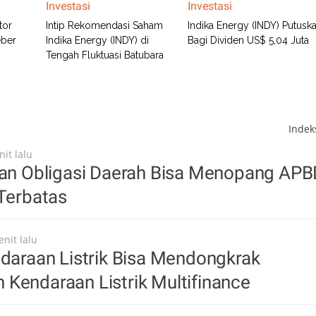
Investasi
Investasi
tor
Intip Rekomendasi Saham
Indika Energy (INDY) Putusk
eber
Indika Energy (INDY) di
Bagi Dividen US$ 5,04 Juta
Tengah Fluktuasi Batubara
Inde
it lalu
itan Obligasi Daerah Bisa Menopang AP
 Terbatas
nit lalu
ndaraan Listrik Bisa Mendongkrak
Kendaraan Listrik Multifinance