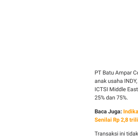
PT Batu Ampar Co
anak usaha INDY, 
ICTSI Middle Eas
25% dan 75%.
Baca Juga:
Indik
Senilai Rp 2,8 tril
Transaksi ini tid