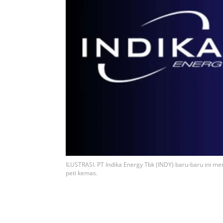
ILUSTRASI. PT Indika Energy Tbk (INDY) baru-baru ini 
peti kemas.