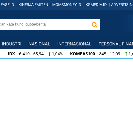
EASE.ID
|
KINERJA EMITEN
|
MOMSMONEY.ID
|
KGMEDIA.ID
|
ADVERTISIN
INDUSTRI
NASIONAL
INTERNASIONAL
PERSONAL FINA
IDX
6.410 65,94
KOMPAS100
845 12,09
1,04%
1,
KOMPAS100
845 12,09
LQ45
640 9,44
1,45%
1,5
LQ45
640 9,44
ISSI
222 2,82
IDX3
1,50%
1,29%