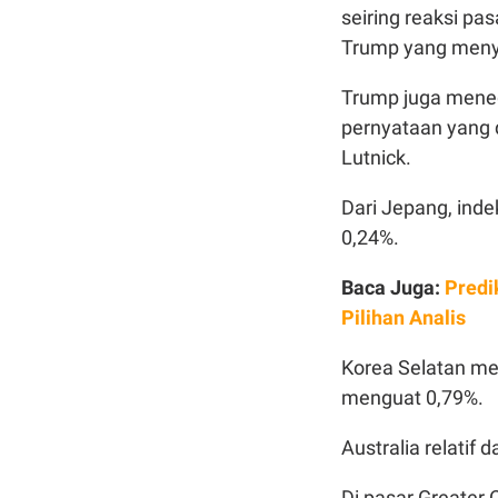
seiring reaksi pa
Trump yang menye
Trump juga menega
pernyataan yang 
Lutnick.
Dari Jepang, ind
0,24%.
Baca Juga:
Predi
Pilihan Analis
Korea Selatan me
menguat 0,79%.
Australia relatif
Di pasar Greater 