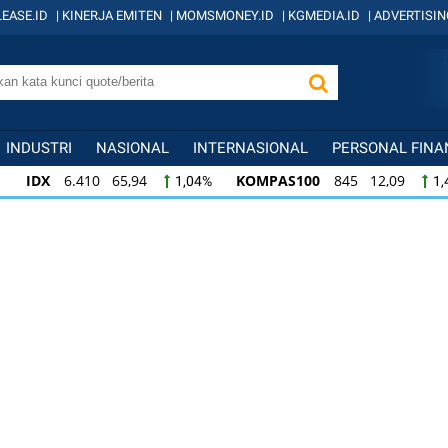
EASE.ID
|
KINERJA EMITEN
|
MOMSMONEY.ID
|
KGMEDIA.ID
|
ADVERTISIN
INDUSTRI
NASIONAL
INTERNASIONAL
PERSONAL FINA
IDX
6.410 65,94
KOMPAS100
845 12,09
1,04%
1,
KOMPAS100
845 12,09
LQ45
640 9,44
1,45%
1,5
LQ45
640 9,44
ISSI
222 2,82
IDX3
1,50%
1,29%