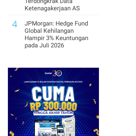
Terdongkrak Data
Ketenagakerjaan AS
4
JPMorgan: Hedge Fund
Global Kehilangan
Hampir 3% Keuntungan
pada Juli 2026
5
Bukit Darmo Property
(BKDP) Kebut Hotel
Hyatt Centric, Target
Operasi 2028
n
6
SEC Hentikan Gugatan
Insider Trading terhadap
Eks Bos Ontrak yang
Diampuni Trump