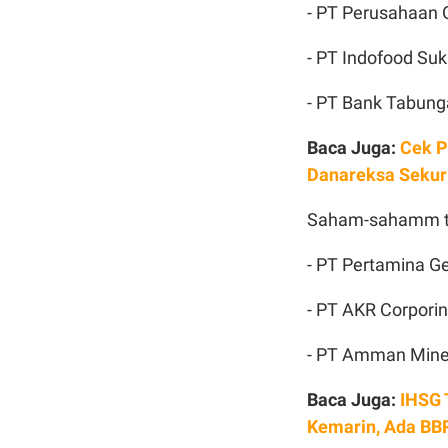
- PT Perusahaan 
- PT Indofood Su
- PT Bank Tabung
Baca Juga:
Cek P
Danareksa Sekuri
Saham-sahamm to
- PT Pertamina G
- PT AKR Corporin
- PT Amman Minera
Baca Juga:
IHSG 
Kemarin, Ada BB