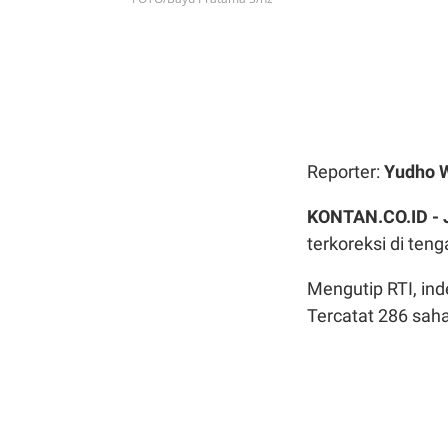
Reporter:
Yudho 
KONTAN.CO.ID -
terkoreksi di te
Mengutip RTI, ind
Tercatat 286 sah