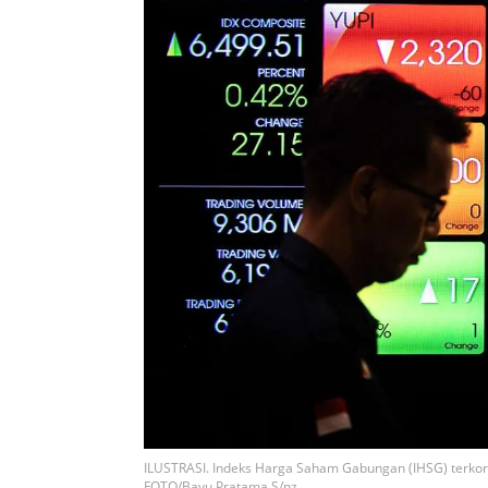
ILUSTRASI. Indeks Harga Saham Gabungan (IHSG) terkore
FOTO/Bayu Pratama S/nz