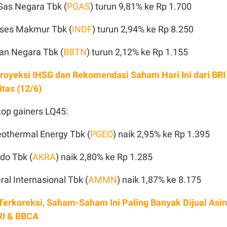
Gas Negara Tbk (
PGAS
) turun 9,81% ke Rp 1.700
kses Makmur Tbk (
INDF
) turun 2,94% ke Rp 8.250
an Negara Tbk (
BBTN
) turun 2,12% ke Rp 1.155
royeksi IHSG dan Rekomendasi Saham Hari Ini dari BRI
tas (12/6)
p gainers LQ45:
eothermal Energy Tbk (
PGEO
) naik 2,95% ke Rp 1.395
do Tbk (
AKRA
) naik 2,80% ke Rp 1.285
l Internasional Tbk (
AMMN
) naik 1,87% ke 8.175
Terkoreksi, Saham-Saham Ini Paling Banyak Dijual Asi
RI & BBCA