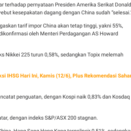
sar terhadap pernyataan Presiden Amerika Serikat Donal
but kesepakatan dagang dengan China sudah “selesai.
skan tarif impor China akan tetap tinggi, yakni 55%,
dikonfirmasi oleh Menteri Perdagangan AS Howard
eks Nikkei 225 turun 0,58%, sedangkan Topix melemah
ksi IHSG Hari Ini, Kamis (12/6), Plus Rekomendasi Sah
ncatat penguatan, dengan Kospi naik 0,83% dan Kosdaq
 datar, dengan indeks S&P/ASX 200 stagnan.
China, Hang Seng Hong Kong tergelincir 0,51%, sedangka