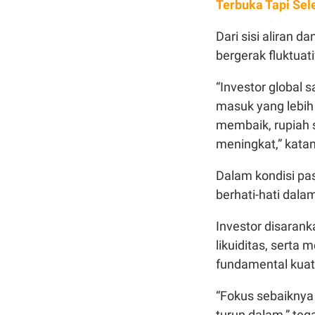
Terbuka Tapi Sele
Dari sisi aliran 
bergerak fluktuat
“Investor global s
masuk yang lebih 
membaik, rupiah 
meningkat,” kata
Dalam kondisi pas
berhati-hati dala
Investor disaran
likuiditas, sert
fundamental kuat
“Fokus sebaiknya
turun dalam,” teg