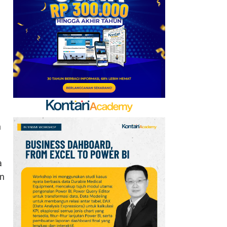
Melonjak 32,98%
h
a
an