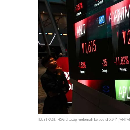
ILUSTRASI. IHSG ditutup melemah ke posisi 5.941 (