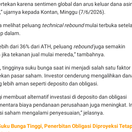
rtekan karena sentimen global dan arus keluar dana asi
,” ujarnya kepada Kontan, Minggu (7/6/2026).
ia melihat peluang
technical rebound
mulai terbuka setel
up dalam.
lebih dari 36% dari ATH, peluang
rebound
juga semakin
 jika tekanan jual mulai mereda,” tambahnya.
 tingginya suku bunga saat ini menjadi salah satu faktor
kan pasar saham. Investor cenderung mengalihkan dan
 lebih aman seperti deposito dan obligasi.
i membuat alternatif investasi di deposito dan obligasi
ementara biaya pendanaan perusahaan juga meningkat. In
i saham mengalami penyesuaian,” jelasnya.
Suku Bunga Tinggi, Penerbitan Obligasi Diproyeksi Teta