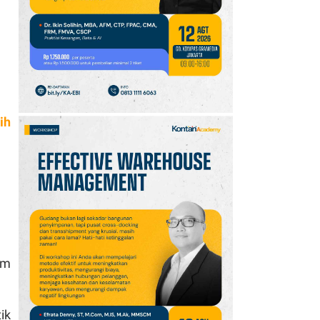
ih
am
ik