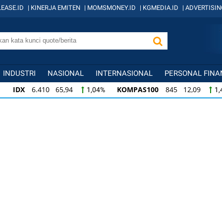
EASE.ID
|
KINERJA EMITEN
|
MOMSMONEY.ID
|
KGMEDIA.ID
|
ADVERTISIN
INDUSTRI
NASIONAL
INTERNASIONAL
PERSONAL FINA
IDX
6.410 65,94
KOMPAS100
845 12,09
1,04%
1,
KOMPAS100
845 12,09
LQ45
640 9,44
1,45%
1,5
LQ45
640 9,44
ISSI
222 2,82
IDX3
1,50%
1,29%