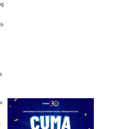
ng
7
Pangsa Pasar UNVR
Naik, Analis Pertahankan
ah
Rekomendasi Add
Saham UNVR
8
BEI Targetkan Lima
Manajer Investasi Garap
ETF Emas Tahap Awal
9
a
Kinerja Emiten Properti
Kawasan Industri
Beragam, Simak
Rekomendasi Sahamnya
i
10
Investor RI Tembus 30
Juta SID, Volume
p
Transaksi Saham