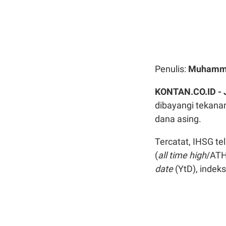
Penulis:
Muhamma
KONTAN.CO.ID -
dibayangi tekanan
dana asing.
Tercatat, IHSG te
(
all time high
/ATH
date
(YtD), indeks