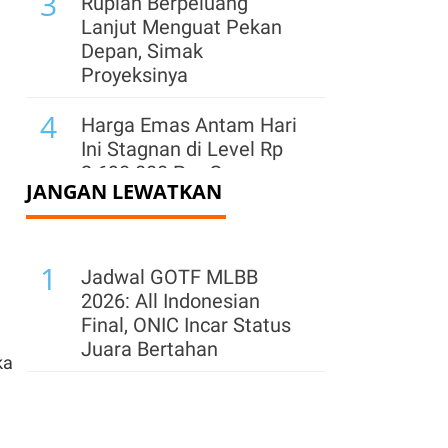
3
Rupiah Berpeluang
Lanjut Menguat Pekan
Depan, Simak
Proyeksinya
4
Harga Emas Antam Hari
Ini Stagnan di Level Rp
2.690.000 Per Gram
JANGAN LEWATKAN
pada Minggu (9/8)
5
Dampak Penguatan
1
Dolar ke INCO, INKP,
Jadwal GOTF MLBB
CUAN, dan INDY: Cek
2026: All Indonesian
Rekomendasi Sahamnya
Final, ONIC Incar Status
Juara Bertahan
6
ka
Rupiah Diproyeksi
Melanjutkan Penguatan,
Pasar Cermati Sentimen
Global dan Data AS