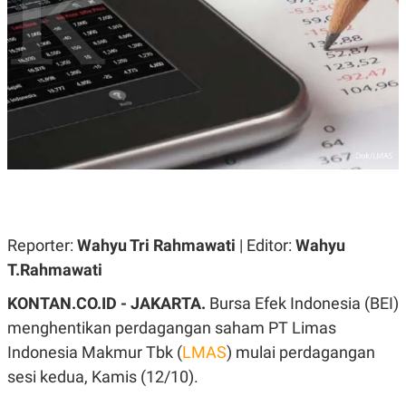
A
A
S
L
I
K
I
E
N
U
D
A
U
N
S
G
T
A
R
N
I
P
I
E
N
L
T
U
E
Reporter:
Wahyu Tri Rahmawati
| Editor:
Wahyu
A
R
N
N
T.Rahmawati
G
A
U
S
KONTAN.CO.ID - JAKARTA.
Bursa Efek Indonesia (BEI)
S
I
A
O
menghentikan perdagangan saham PT Limas
H
N
A
A
Indonesia Makmur Tbk (
LMAS
) mulai perdagangan
L
sesi kedua, Kamis (12/10).
P
R
E
E