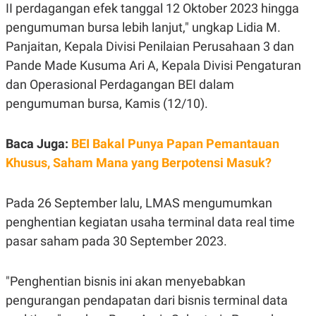
E
II perdagangan efek tanggal 12 Oktober 2023 hingga
R
pengumuman bursa lebih lanjut," ungkap Lidia M.
F
B
O
U
Panjaitan, Kepala Divisi Penilaian Perusahaan 3 dan
K
S
Pande Made Kusuma Ari A, Kepala Divisi Pengaturan
U
I
S
N
dan Operasional Perdagangan BEI dalam
E
S
pengumuman bursa, Kamis (12/10).
S
I
N
Baca Juga:
BEI Bakal Punya Papan Pemantauan
S
I
Khusus, Saham Mana yang Berpotensi Masuk?
G
H
T
Pada 26 September lalu, LMAS mengumumkan
S
B
T
E
penghentian kegiatan usaha terminal data real time
O
L
pasar saham pada 30 September 2023.
C
A
K
N
S
J
E
A
"Penghentian bisnis ini akan menyebabkan
T
O
pengurangan pendapatan dari bisnis terminal data
U
N
P