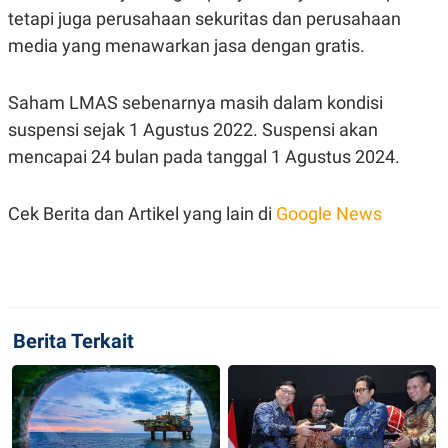
C
L
tetapi juga perusahaan sekuritas dan perusahaan
A
E
D
A
media yang menawarkan jasa dengan gratis.
E
S
M
E
Y
.
Saham LMAS sebenarnya masih dalam kondisi
I
D
suspensi sejak 1 Agustus 2022. Suspensi akan
L
K
mencapai 24 bulan pada tanggal 1 Agustus 2024.
A
I
N
N
G
E
G
R
Cek Berita dan Artikel yang lain di
Google News
A
J
N
A
A
E
N
M
C
I
E
T
T
E
A
N
Berita Terkait
K
E
A
P
D
A
V
P
E
E
R