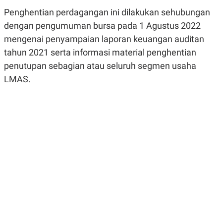
R
G
Penghentian perdagangan ini dilakukan sehubungan
S
I
O
O
dengan pengumuman bursa pada 1 Agustus 2022
N
N
A
A
mengenai penyampaian laporan keuangan auditan
L
L
tahun 2021 serta informasi material penghentian
F
I
penutupan sebagian atau seluruh segmen usaha
N
A
LMAS.
N
C
E
Y
C
A
A
N
R
G
I
T
T
E
A
R
H
.
U
.
.
K
L
E
I
S
F