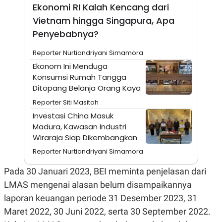
A
I
Ekonomi RI Kalah Kencang dari
S
V
Vietnam hingga Singapura, Apa
K
E
E
Penyebabnya?
M
E
N
Reporter Nurtiandriyani Simamora
T
Ekonom Ini Menduga
E
R
Konsumsi Rumah Tangga
I
Ditopang Belanja Orang Kaya
A
N
Reporter Siti Masitoh
L
Investasi China Masuk
E
Madura, Kawasan Industri
S
T
Wiraraja Siap Dikembangkan
A
R
Reporter Nurtiandriyani Simamora
I
Pada 30 Januari 2023, BEI meminta penjelasan dari
LMAS mengenai alasan belum disampaikannya
KANAL
laporan keuangan periode 31 Desember 2023, 31
P
I
Maret 2022, 30 Juni 2022, serta 30 September 2022.
U
M