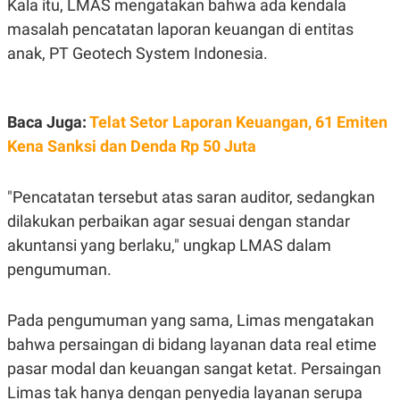
Kala itu, LMAS mengatakan bahwa ada kendala
S
A
A
G
masalah pencatatan laporan keuangan di entitas
T
E
D
S
anak, PT Geotech System Indonesia.
A
T
A
K
L
Baca Juga:
Telat Setor Laporan Keuangan, 61 Emiten
O
I
N
P
Kena Sanksi dan Denda Rp 50 Juta
T
S
A
U
N
S
"Pencatatan tersebut atas saran auditor, sedangkan
T
V
dilakukan perbaikan agar sesuai dengan standar
akuntansi yang berlaku," ungkap LMAS dalam
JARINGAN
pengumuman.
K
P
Pada pengumuman yang sama, Limas mengatakan
O
R
N
E
bahwa persaingan di bidang layanan data real etime
T
S
A
S
pasar modal dan keuangan sangat ketat. Persaingan
N
R
A
E
Limas tak hanya dengan penyedia layanan serupa