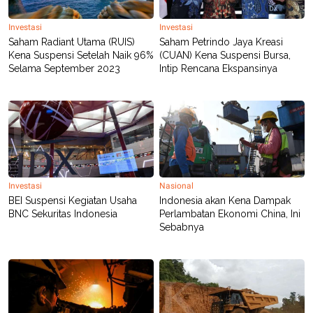
R
T
I
Investasi
Investasi
S
I
Saham Radiant Utama (RUIS)
Saham Petrindo Jaya Kreasi
N
Kena Suspensi Setelah Naik 96%
(CUAN) Kena Suspensi Bursa,
G
Selama September 2023
Intip Rencana Ekspansinya
K
G
M
E
D
I
A
.
I
D
Investasi
Nasional
BEI Suspensi Kegiatan Usaha
Indonesia akan Kena Dampak
BNC Sekuritas Indonesia
Perlambatan Ekonomi China, Ini
Sebabnya
SITEMAP
PROFILE
TERM
OF
USE
PEDOMAN
PEMBERITAAN
SIBER
PRIVACY