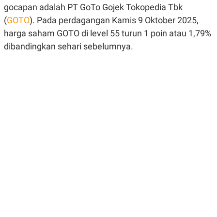
gocapan adalah PT GoTo Gojek Tokopedia Tbk
R
G
S
I
(
GOTO
). Pada perdagangan Kamis 9 Oktober 2025,
O
O
N
N
harga saham GOTO di level 55 turun 1 poin atau 1,79%
A
A
L
L
dibandingkan sehari sebelumnya.
F
I
N
A
N
C
E
Y
C
A
A
N
R
G
I
T
T
E
A
R
H
.
U
.
.
K
L
E
I
S
F