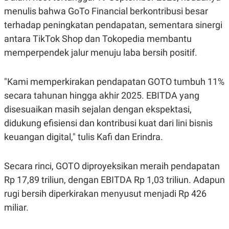
C
L
menulis bahwa GoTo Financial berkontribusi besar
A
E
D
A
terhadap peningkatan pendapatan, sementara sinergi
E
S
M
E
antara TikTok Shop dan Tokopedia membantu
Y
.
memperpendek jalur menuju laba bersih positif.
I
D
L
K
"Kami memperkirakan pendapatan GOTO tumbuh 11%
A
I
N
N
secara tahunan hingga akhir 2025. EBITDA yang
G
E
G
R
disesuaikan masih sejalan dengan ekspektasi,
A
J
didukung efisiensi dan kontribusi kuat dari lini bisnis
N
A
A
E
keuangan digital," tulis Kafi dan Erindra.
N
M
C
I
E
T
T
E
Secara rinci, GOTO diproyeksikan meraih pendapatan
A
N
Rp 17,89 triliun, dengan EBITDA Rp 1,03 triliun. Adapun
K
rugi bersih diperkirakan menyusut menjadi Rp 426
E
A
P
D
miliar.
A
V
P
E
E
R