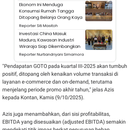
A
I
Ekonom Ini Menduga
S
V
Konsumsi Rumah Tangga
K
E
E
Ditopang Belanja Orang Kaya
M
E
Reporter Siti Masitoh
N
Investasi China Masuk
T
E
Madura, Kawasan Industri
R
Wiraraja Siap Dikembangkan
I
A
Reporter Nurtiandriyani Simamora
N
L
"Pendapatan GOTO pada kuartal III-2025 akan tumbuh
E
positif, ditopang oleh kenaikan volume transaksi di
S
T
layanan e-commerce dan on-demand, terutama
A
R
menjelang periode promo akhir tahun," jelas Azis
I
kepada Kontan, Kamis (9/10/2025).
KANAL
Azis juga menambahkan, dari sisi profitabilitas,
EBITDA yang disesuaikan (adjusted EBITDA) semakin
P
I
U
M
mendekati titik impas berkat penurunan beban