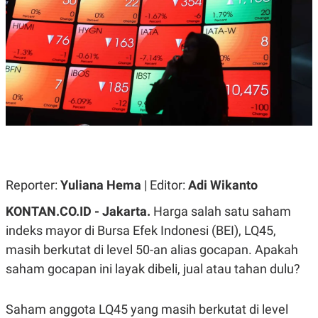
A
A
S
L
I
K
I
E
N
U
D
A
U
N
S
G
T
A
R
N
I
P
I
E
N
L
T
Reporter:
U
E
Yuliana Hema
| Editor:
Adi Wikanto
A
R
N
N
KONTAN.CO.ID - Jakarta.
Harga salah satu saham
G
A
indeks mayor di Bursa Efek Indonesi (BEI), LQ45,
U
S
S
I
masih berkutat di level 50-an alias gocapan. Apakah
A
O
H
N
saham gocapan ini layak dibeli, jual atau tahan dulu?
A
A
L
P
R
Saham anggota LQ45 yang masih berkutat di level
E
E