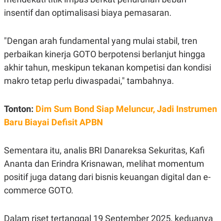
S
A
A
G
insentif dan optimalisasi biaya pemasaran.
T
E
D
S
A
"Dengan arah fundamental yang mulai stabil, tren
T
A
perbaikan kinerja GOTO berpotensi berlanjut hingga
K
L
akhir tahun, meskipun tekanan kompetisi dan kondisi
O
I
N
P
makro tetap perlu diwaspadai," tambahnya.
T
S
A
U
N
S
Tonton:
Dim Sum Bond Siap Meluncur, Jadi Instrumen
T
V
Baru Biayai Defisit APBN
JARINGAN
Sementara itu, analis BRI Danareksa Sekuritas, Kafi
Ananta dan Erindra Krisnawan, melihat momentum
K
P
positif juga datang dari bisnis keuangan digital dan e-
O
R
N
E
commerce GOTO.
T
S
A
S
N
R
A
E
Dalam riset tertanggal 19 September 2025, keduanya