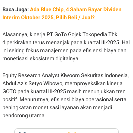
E
R
Baca Juga:
Ada Blue Chip, 4 Saham Bayar Dividen
F
B
Interim Oktober 2025, Pilih Beli / Jual?
O
U
K
S
U
I
S
N
Alasannya, kinerja PT GoTo Gojek Tokopedia Tbk
E
diperkirakan terus menanjak pada kuartal III-2025. Hal
S
S
ini seiring fokus manajemen pada efisiensi biaya dan
I
N
monetisasi ekosistem digitalnya.
S
I
G
Equity Research Analyst Kiwoom Sekuritas Indonesia,
H
T
Abdul Azis Setyo Wibowo, memproyeksikan kinerja
S
B
GOTO pada kuartal III-2025 masih menunjukkan tren
T
E
O
L
positif. Menurutnya, efisiensi biaya operasional serta
C
A
peningkatan monetisasi layanan akan menjadi
K
N
S
J
pendorong utama.
E
A
T
O
U
N
P