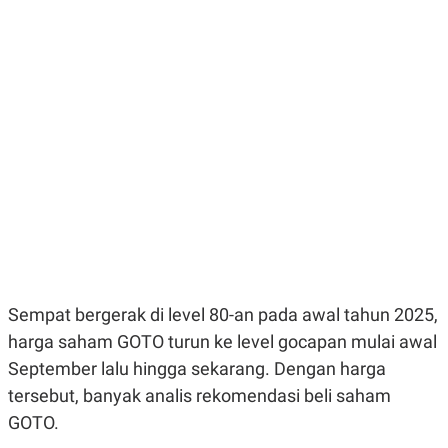
E
E
H
S
A
T
T
Y
A
L
N
E
E
A
N
N
G
A
L
L
I
I
S
S
H
I
S
E
K
X
O
E
L
C
O
U
M
Sempat bergerak di level 80-an pada awal tahun 2025,
T
harga saham GOTO turun ke level gocapan mulai awal
I
V
September lalu hingga sekarang. Dengan harga
E
C
tersebut, banyak analis rekomendasi beli saham
O
GOTO.
R
N