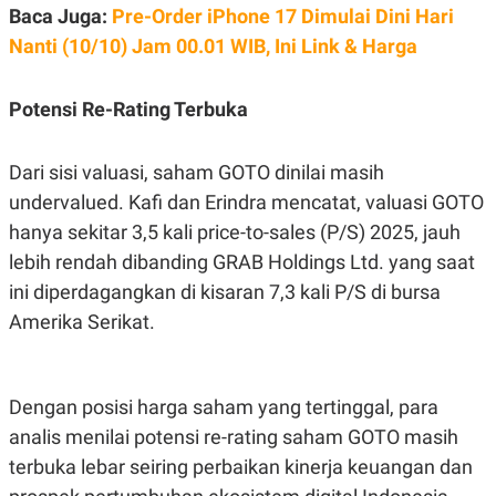
R
T
Baca Juga:
Pre-Order iPhone 17 Dimulai Dini Hari
I
Nanti (10/10) Jam 00.01 WIB, Ini Link & Harga
S
I
N
G
Potensi Re-Rating Terbuka
K
G
M
Dari sisi valuasi, saham GOTO dinilai masih
E
D
undervalued. Kafi dan Erindra mencatat, valuasi GOTO
I
hanya sekitar 3,5 kali price-to-sales (P/S) 2025, jauh
A
.
lebih rendah dibanding GRAB Holdings Ltd. yang saat
I
D
ini diperdagangkan di kisaran 7,3 kali P/S di bursa
Amerika Serikat.
SITEMAP
PROFILE
TERM
OF
Dengan posisi harga saham yang tertinggal, para
USE
PEDOMAN
analis menilai potensi re-rating saham GOTO masih
PEMBERITAAN
terbuka lebar seiring perbaikan kinerja keuangan dan
SIBER
PRIVACY