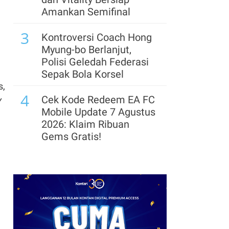
Akhir 2026
Amankan Semifinal
7
3
Usai Suspensi Dicabut
Kontroversi Coach Hong
BEI, Saham COAL
Myung-bo Berlanjut,
Melesat 8,7% Meski
Polisi Geledah Federasi
Masih Merugi
Sepak Bola Korsel
s,
8
4
Jelang Delisting,
Cek Kode Redeem EA FC
y
Indointernet (EDGE)
Mobile Update 7 Agustus
Telah Serap 7,1 Juta
2026: Klaim Ribuan
Saham di Harga Rp
Gems Gratis!
11.500
5
Segera Lepas Saham
9
Saham VIVA Berpeluang
Treasuri 9,63 Miliar, Cek
Rerating, Nilai
Profil Emiten DSSA
Kepemilikan di MDIA
hingga Kinerjanya
Belum Tercermin
6
Arsenal Perpanjang