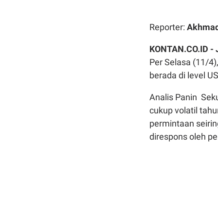
Reporter:
Akhmad
KONTAN.CO.ID -
Per Selasa (11/4
berada di level US
Analis Panin Sek
cukup volatil tah
permintaan seiri
direspons oleh p