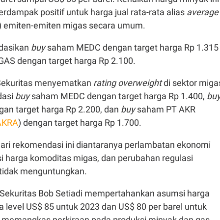
 berdampak positif untuk harga jual rata-rata alias
average
) emiten-emiten migas secara umum.
dasikan
buy
saham MEDC dengan target harga Rp 1.315
AS dengan target harga Rp 2.100.
Sekuritas menyematkan
rating overweight
di sektor miga
dasi
buy
saham MEDC dengan target harga Rp 1.400,
bu
n target harga Rp 2.200, dan
buy
saham PT AKR
AKRA
) dengan target harga Rp 1.700.
ari rekomendasi ini diantaranya perlambatan ekonomi
si harga komoditas migas, dan perubahan regulasi
 tidak menguntungkan.
Sekuritas Bob Setiadi mempertahankan asumsi harga
 level US$ 85 untuk 2023 dan US$ 80 per barel untuk
 memangkas perkiraan pada produksi minyak dan gas