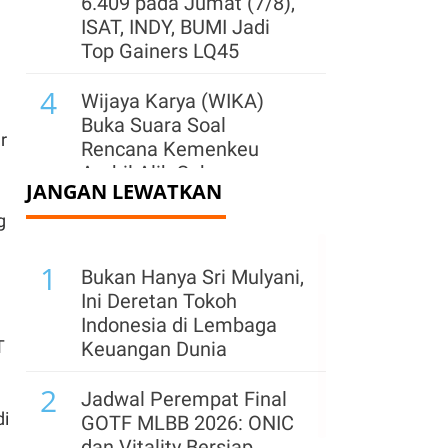
6.409 pada Jumat (7/8),
ISAT, INDY, BUMI Jadi
Top Gainers LQ45
4
Wijaya Karya (WIKA)
Buka Suara Soal
r
Rencana Kemenkeu
Ambil Alih Saham
JANGAN LEWATKAN
Whoosh
g
5
IHSG Naik 0,71% ke
1
6.388,48 Sesi I Jumat
Bukan Hanya Sri Mulyani,
(7/8), Top Gainers:
Ini Deretan Tokoh
Saham ISAT, INDY,
n
Indonesia di Lembaga
MBMA
T
Keuangan Dunia
6
2
Harga Emas Rebound ke
Jadwal Perempat Final
US$ 4.300, Analis
di
GOTF MLBB 2026: ONIC
Proyeksikan US$ 6.000 di
dan Vitality Bersiap