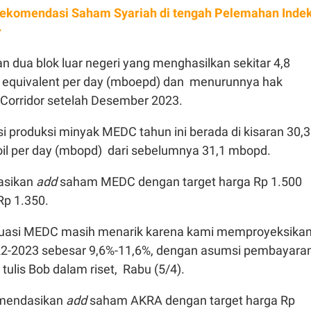
ekomendasi Saham Syariah di tengah Pelemahan Inde
r
n dua blok luar negeri yang menghasilkan sekitar 4,8
 of equivalent per day (mboepd) dan menurunnya hak
ok Corridor setelah Desember 2023.
i produksi minyak MEDC tahun ini berada di kisaran 30,3
f oil per day (mbopd) dari sebelumnya 31,1 mbopd.
asikan
add
saham MEDC dengan target harga Rp 1.500
Rp 1.350.
aluasi MEDC masih menarik karena kami memproyeksika
2-2023 sebesar 9,6%-11,6%, dengan asumsi pembayara
tulis Bob dalam riset, Rabu (5/4).
omendasikan
add
saham AKRA dengan target harga Rp