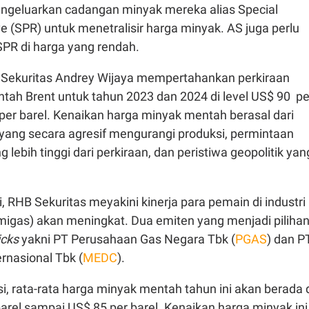
ngeluarkan cadangan minyak mereka alias Special
 (SPR) untuk menetralisir harga minyak. AS juga perlu
SPR di harga yang rendah.
 Sekuritas Andrey Wijaya mempertahankan perkiraan
tah Brent untuk tahun 2023 dan 2024 di level US$ 90 pe
per barel. Kenaikan harga minyak mentah berasal dari
yang secara agresif mengurangi produksi, permintaan
 lebih tinggi dari perkiraan, dan peristiwa geopolitik yan
i, RHB Sekuritas meyakini kinerja para pemain di industri
migas) akan meningkat. Dua emiten yang menjadi piliha
icks
yakni PT Perusahaan Gas Negara Tbk (
PGAS
) dan P
rnasional Tbk (
MEDC
).
, rata-rata harga minyak mentah tahun ini akan berada 
barel sampai US$ 85 per barel. Kenaikan harga minyak ini