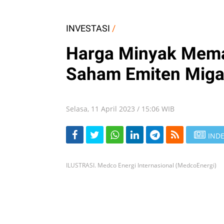
INVESTASI
/
Harga Minyak Mema
Saham Emiten Migas
Selasa, 11 April 2023 / 15:06 WIB
INDE
ILUSTRASI. Medco Energi Internasional (MedcoEnergi)