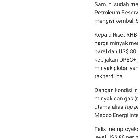
Sam ini sudah me
Petroleum Reserve
mengisi kembali 
Kepala Riset RHB
harga minyak men
barel dan US$ 80 
kebijakan OPEC+ 
minyak global yang
tak terduga.
Dengan kondisi in
minyak dan gas (
utama alias
top p
Medco Energi Inte
Felix memproyeksi
level US$ 80 per 