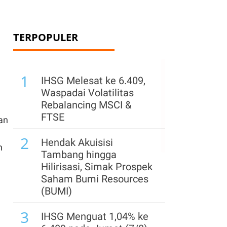
TERPOPULER
1
IHSG Melesat ke 6.409,
Waspadai Volatilitas
Rebalancing MSCI &
FTSE
an
2
Hendak Akuisisi
n
Tambang hingga
Hilirisasi, Simak Prospek
Saham Bumi Resources
(BUMI)
3
IHSG Menguat 1,04% ke