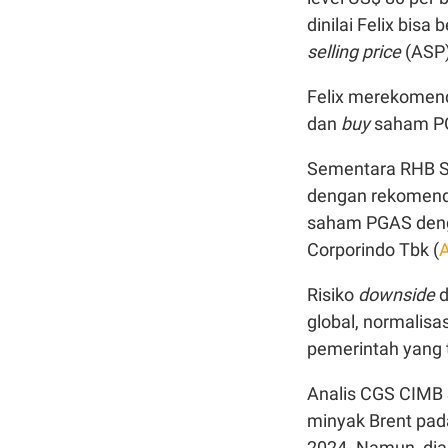
dinilai Felix bisa
selling price
(ASP
Felix merekomen
dan
buy
saham PG
Sementara RHB 
dengan rekomen
saham PGAS denga
Corporindo Tbk (
Risiko
downside
d
global, normalisa
pemerintah yang
Analis CGS CIMB 
minyak Brent pada
2024. Namun, dia