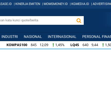
EASE.ID
|
KINERJA EMITEN
|
MOMSMONEY.ID
|
KGMEDIA.ID
|
ADVERTISIN
INDUSTRI
NASIONAL
INTERNASIONAL
PERSONAL FINA
KOMPAS100
845 12,09
LQ45
640 9,44
1,45%
1,5
KOMPAS100
845 12,09
LQ45
640 9,44
1,45%
1,5
LQ45
640 9,44
ISSI
222 2,82
IDX3
1,50%
1,29%