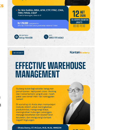
10
Klasemen Grup A Piala
ks
AFF 2026: Ini Skenario
Indonesia Lolos ke
Semifinal
n
n