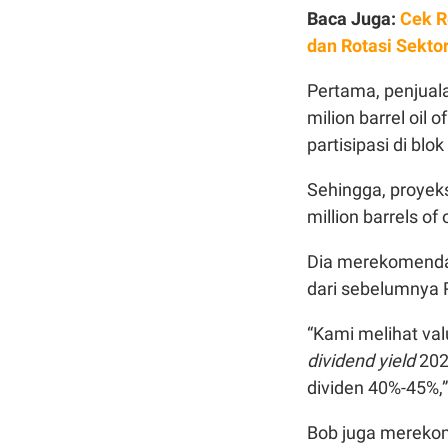
Baca Juga:
Cek R
dan Rotasi Sekto
Pertama, penjuala
milion barrel oil
partisipasi di bl
Sehingga, proyeks
million barrels o
Dia merekomend
dari sebelumnya 
“Kami melihat v
dividend yield
202
dividen 40%-45%,” 
Bob juga merek