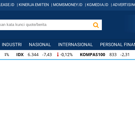
EASE.ID
|
KINERJA EMITEN
|
MOMSMONEY.ID
|
KGMEDIA.ID
|
ADVERTISIN
INDUSTRI
NASIONAL
INTERNASIONAL
PERSONAL FINA
IDX
6.344 -7,43
KOMPAS100
833 -2,31
-0,12%
-0
IDX
6.344 -7,43
KOMPAS100
833 -2,31
-0,12%
-0,
KOMPAS100
833 -2,31
LQ45
631 -3,13
-0,28%
-0,