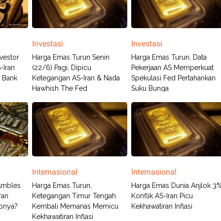
Investasi
Investasi
vestor
Harga Emas Turun Senin
Harga Emas Turun, Data
-Iran
(22/6) Pagi, Dipicu
Pekerjaan AS Memperkuat
 Bank
Ketegangan AS-Iran & Nada
Spekulasi Fed Pertahankan
Hawhish The Fed
Suku Bunga
Internasional
Internasional
Ambles
Harga Emas Turun,
Harga Emas Dunia Anjlok 3%
ran
Ketegangan Timur Tengah
Konflik AS-Iran Picu
bnya?
Kembali Memanas Memicu
Kekhawatiran Inflasi
Kekhawatiran Inflasi