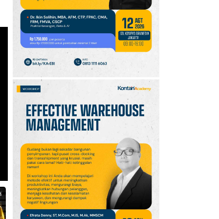
10
Jadwal Persija vs Arema
FC Perebutan Juara 3
Piala Presiden 2026,
Kick-off Sore Ini