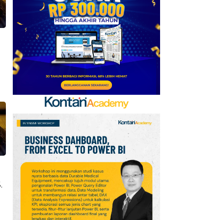
Baru, Ini Daftar 54
Saham HSC BEI per 6
Agustus 2026
7
UEFA hingga Luis Figo,
Ini Daftar Pihak yang
Menentang Gianni
Infantino
8
Krisis Migrasi Ancam
Status Maroko sebagai
Tuan Rumah Piala Dunia
2030
9
Promo Super Hemat
,
Indomaret 6–19 Agustus
2026, Diskon Kebutuhan
Rumah hingga 40%