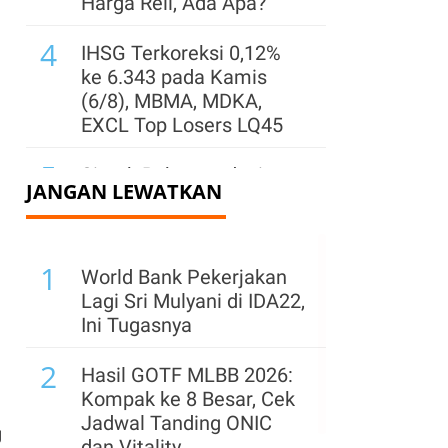
Harga Reli, Ada Apa?
4
IHSG Terkoreksi 0,12%
ke 6.343 pada Kamis
(6/8), MBMA, MDKA,
EXCL Top Losers LQ45
5
Simak Rekomendasi
JANGAN LEWATKAN
Teknikal Saham ENRG,
AADI, dan AMRT untuk
Jumat (7/8)
1
World Bank Pekerjakan
6
Kinerja Surya Semesta
Lagi Sri Mulyani di IDA22,
Internusa (SSIA) Pulih
Ini Tugasnya
per Semester I 2026,
2
Simak Prospeknya
Hasil GOTF MLBB 2026:
Kompak ke 8 Besar, Cek
7
Yield Obligasi Negara
Jadwal Tanding ONIC
g
Diproyeksi Sideways,
dan Vitality