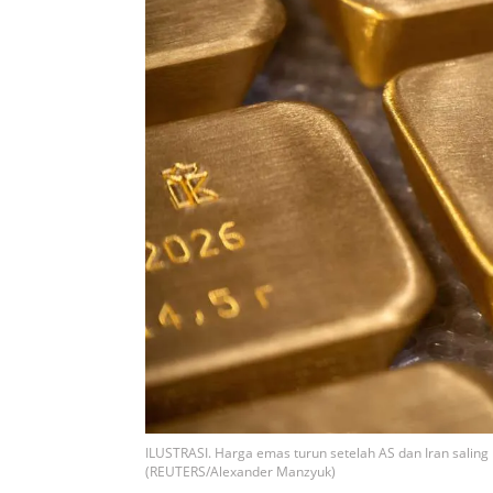
ILUSTRASI. Harga emas turun setelah AS dan Iran salin
(REUTERS/Alexander Manzyuk)