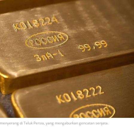
g menyerang di Teluk Persia, yang mengaburkan gencatan senjata.