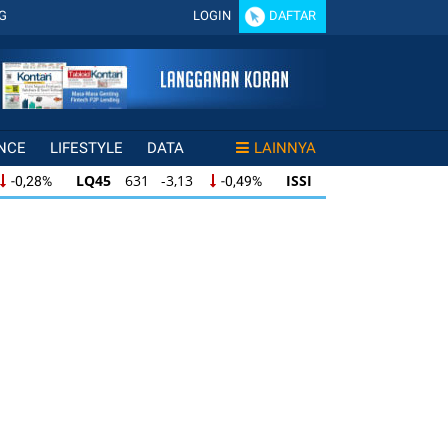
G
LOGIN
DAFTAR
NCE
LIFESTYLE
DATA
LAINNYA
LQ45
631 -3,13
ISSI
219 -0,63
,28%
-0,49%
-0,29%
LQ45
631 -3,13
ISSI
219 -0,63
28%
-0,49%
-0,29%
ISSI
219 -0,63
IDX30
354 -1,64
49%
-0,29%
-0,46%