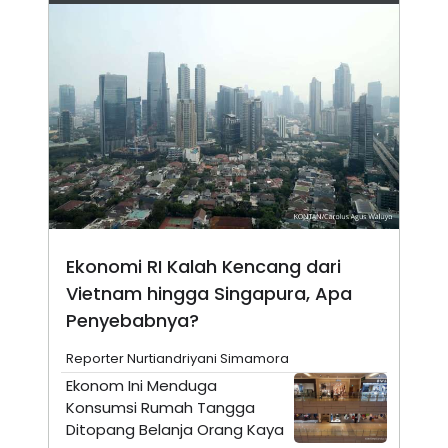
N
S
E
E
W
R
S
E
S
M
E
O
T
N
U
I
P
A
A
K
D
I
V
L
A
S
K
Ekonomi RI Kalah Kencang dari
O
R
Vietnam hingga Singapura, Apa
P
O
Penyebabnya?
R
A
Reporter Nurtiandriyani Simamora
S
I
Ekonom Ini Menduga
Konsumsi Rumah Tangga
K
N
I
A
Ditopang Belanja Orang Kaya
L
T