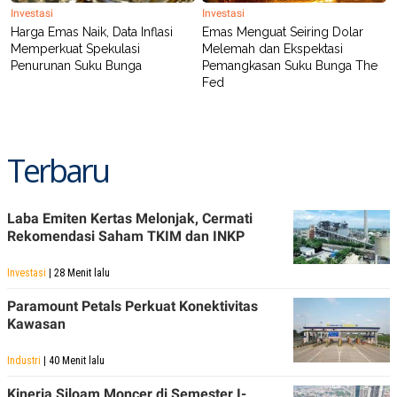
C
L
Investasi
Investasi
A
E
Harga Emas Naik, Data Inflasi
Emas Menguat Seiring Dolar
D
A
E
S
Memperkuat Spekulasi
Melemah dan Ekspektasi
M
E
Penurunan Suku Bunga
Pemangkasan Suku Bunga The
Y
.
Fed
I
D
L
K
A
I
N
N
Terbaru
G
E
G
R
A
J
N
A
Laba Emiten Kertas Melonjak, Cermati
A
E
Rekomendasi Saham TKIM dan INKP
N
M
C
I
E
T
Investasi
| 28 Menit lalu
T
E
A
N
Paramount Petals Perkuat Konektivitas
K
Kawasan
E
A
P
D
Industri
| 40 Menit lalu
A
V
P
E
E
R
Kinerja Siloam Moncer di Semester I-