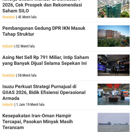
R
T
2026, Cek Prospek dan Rekomendasi
I
Saham SILO
S
I
Investasi
| 45 Menit lalu
N
G
Pembangunan Gedung DPR IKN Masuk
Tahap Struktur
K
G
M
Industri
| 52 Menit lalu
E
D
Asing Net Sell Rp 791 Miliar, Intip Saham
I
A
yang Banyak Dijual Selama Sepekan Ini
.
I
Investasi
| 58 Menit lalu
D
Isuzu Perkuat Strategi Purnajual di
GIIAS 2026, Bidik Efisiensi Operasional
Armada
SITEMAP
PROFILE
TERM
OF
Industri
| 1 Jam 19 Menit lalu
USE
PEDOMAN
Kesepakatan Iran-Oman Hampir
PEMBERITAAN
Tercapai, Pasokan Minyak Masih
SIBER
Terancam
PRIVACY