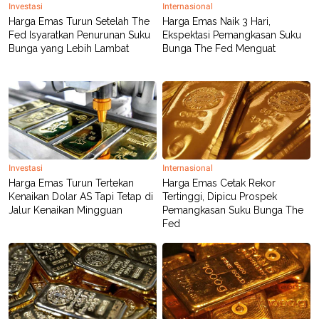
S
A
Investasi
Internasional
A
G
Harga Emas Turun Setelah The
Harga Emas Naik 3 Hari,
T
E
Fed Isyaratkan Penurunan Suku
Ekspektasi Pemangkasan Suku
D
S
Bunga yang Lebih Lambat
Bunga The Fed Menguat
A
T
A
K
L
O
I
N
P
T
S
A
U
N
S
T
Investasi
Internasional
V
Harga Emas Turun Tertekan
Harga Emas Cetak Rekor
Kenaikan Dolar AS Tapi Tetap di
Tertinggi, Dipicu Prospek
JARINGAN
Jalur Kenaikan Mingguan
Pemangkasan Suku Bunga The
Fed
K
P
O
R
N
E
T
S
A
S
N
R
A
E