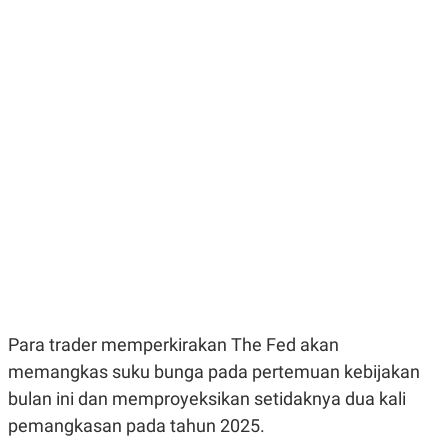
E
E
H
S
A
T
T
Y
A
L
N
E
E
A
N
N
G
A
L
L
I
I
S
S
H
I
S
E
K
X
O
E
L
C
O
U
M
T
I
Para trader memperkirakan The Fed akan
V
memangkas suku bunga pada pertemuan kebijakan
E
C
bulan ini dan memproyeksikan setidaknya dua kali
O
R
pemangkasan pada tahun 2025.
N