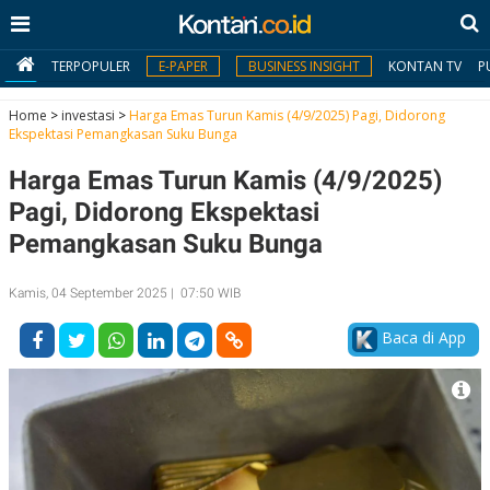
TERPOPULER
E-PAPER
BUSINESS INSIGHT
KONTAN TV
P
Home
>
investasi
>
Harga Emas Turun Kamis (4/9/2025) Pagi, Didorong
Ekspektasi Pemangkasan Suku Bunga
MY
Harga Emas Turun Kamis (4/9/2025)
KONTAN
Pagi, Didorong Ekspektasi
Daftar
Pemangkasan Suku Bunga
Masuk
Kamis, 04 September 2025 | 07:50 WIB
Baca di App
BERITA
I
N
N
A
V
S
E
I
S
O
T
N