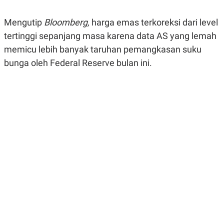
R
G
S
I
Mengutip
Bloomberg,
harga emas terkoreksi dari level
O
O
N
N
tertinggi sepanjang masa karena data AS yang lemah
A
A
L
L
memicu lebih banyak taruhan pemangkasan suku
F
bunga oleh Federal Reserve bulan ini.
I
N
A
N
C
E
Y
C
A
A
N
R
G
I
T
T
E
A
R
H
.
U
.
.
K
L
E
I
S
F