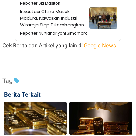
A
I
Reporter Siti Masitoh
S
V
Investasi China Masuk
K
E
E
Madura, Kawasan Industri
M
Wiraraja Siap Dikembangkan
E
N
Reporter Nurtiandriyani Simamora
T
E
Cek Berita dan Artikel yang lain di
Google News
R
I
A
N
L
E
S
Tag
T
A
R
Berita Terkait
I
KANAL
P
I
U
M