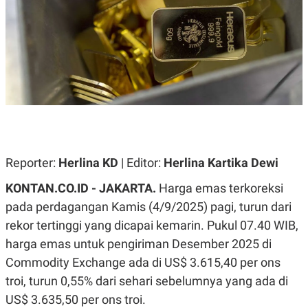
A
A
S
L
I
K
I
E
N
U
D
A
U
N
S
G
T
A
R
N
I
P
I
E
N
Reporter:
Herlina KD
| Editor:
Herlina Kartika Dewi
L
T
U
E
KONTAN.CO.ID -
JAKARTA.
Harga emas terkoreksi
A
R
N
N
pada perdagangan Kamis (4/9/2025) pagi, turun dari
G
A
U
S
rekor tertinggi yang dicapai kemarin. Pukul 07.40 WIB,
S
I
harga emas untuk pengiriman Desember 2025 di
A
O
H
N
Commodity Exchange ada di US$ 3.615,40 per ons
A
A
L
troi, turun 0,55% dari sehari sebelumnya yang ada di
P
R
US$ 3.635,50 per ons troi.
E
E