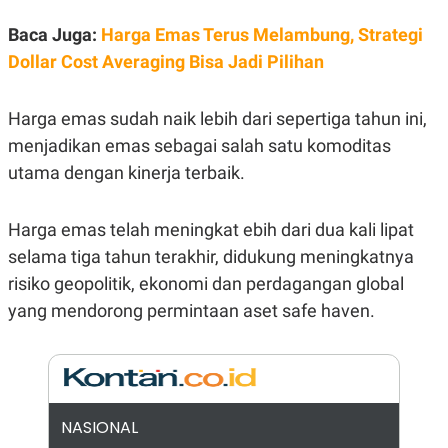
E
R
Baca Juga:
Harga Emas Terus Melambung, Strategi
F
B
Dollar Cost Averaging Bisa Jadi Pilihan
O
U
K
S
U
I
S
N
Harga emas sudah naik lebih dari sepertiga tahun ini,
E
S
menjadikan emas sebagai salah satu komoditas
S
utama dengan kinerja terbaik.
I
N
S
I
Harga emas telah meningkat ebih dari dua kali lipat
G
H
selama tiga tahun terakhir, didukung meningkatnya
T
risiko geopolitik, ekonomi dan perdagangan global
S
B
yang mendorong permintaan aset safe haven.
T
E
O
L
C
A
K
N
S
J
E
A
T
O
U
N
NASIONAL
P