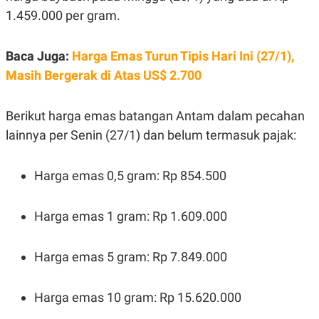
E
1.459.000 per gram.
R
F
B
O
U
Baca Juga:
Harga Emas Turun Tipis Hari Ini (27/1),
K
S
U
I
Masih Bergerak di Atas US$ 2.700
S
N
E
S
S
Berikut harga emas batangan Antam dalam pecahan
I
lainnya per Senin (27/1) dan belum termasuk pajak:
N
S
I
G
Harga emas 0,5 gram: Rp 854.500
H
T
S
B
Harga emas 1 gram: Rp 1.609.000
T
E
O
L
C
A
Harga emas 5 gram: Rp 7.849.000
K
N
S
J
E
A
T
O
Harga emas 10 gram: Rp 15.620.000
U
N
P