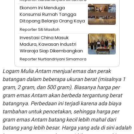
S
A
A
G
Ekonom Ini Menduga
T
E
Konsumsi Rumah Tangga
D
S
Ditopang Belanja Orang Kaya
A
T
Reporter Siti Masitoh
A
Investasi China Masuk
K
L
O
I
Madura, Kawasan Industri
N
P
Wiraraja Siap Dikembangkan
T
S
A
U
Reporter Nurtiandriyani Simamora
N
S
T
Logam Mulia Antam menjual emas dan perak
V
batangan dalam beberapa ukuran berat (misalnya 1
gram, 2 gram, dan 500 gram). Biasanya harga per
JARINGAN
gram emas Antam akan berbeda tergantung berat
K
P
batangnya. Perbedaan ini terjadi karena ada biaya
O
R
tambahan untuk pencetakan, sehingga harga per
N
E
T
S
gram emas Antam batang kecil lebih mahal dari
A
S
N
R
batang yang lebih besar. Harga yang ada di sini adalah
A
E