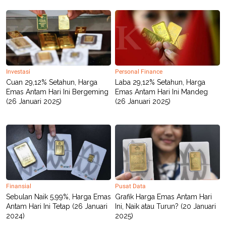
R
T
I
S
I
N
G
K
G
Investasi
Personal Finance
M
E
Cuan 29,12% Setahun, Harga
Laba 29,12% Setahun, Harga
D
Emas Antam Hari Ini Bergeming
Emas Antam Hari Ini Mandeg
I
(26 Januari 2025)
(26 Januari 2025)
A
.
I
D
SITEMAP
PROFILE
TERM
OF
USE
Finansial
Pusat Data
PEDOMAN
Sebulan Naik 5,99%, Harga Emas
Grafik Harga Emas Antam Hari
PEMBERITAAN
Antam Hari Ini Tetap (26 Januari
Ini, Naik atau Turun? (20 Januari
SIBER
2024)
2025)
PRIVACY