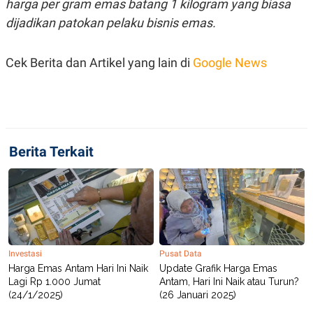
harga per gram emas batang 1 kilogram yang biasa
C
L
A
E
dijadikan patokan pelaku bisnis emas.
D
A
E
S
M
E
Y
.
Cek Berita dan Artikel yang lain di
Google News
I
D
L
K
A
I
N
N
G
E
G
R
Berita Terkait
A
J
N
A
A
E
N
M
C
I
E
T
T
E
A
N
K
Investasi
Pusat Data
E
A
Harga Emas Antam Hari Ini Naik
Update Grafik Harga Emas
P
D
Lagi Rp 1.000 Jumat
Antam, Hari Ini Naik atau Turun?
A
V
(24/1/2025)
(26 Januari 2025)
P
E
E
R