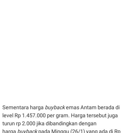
E
E
H
S
A
T
T
Y
A
L
N
E
E
A
N
N
G
A
L
L
I
I
S
S
H
I
S
E
K
X
O
E
L
C
O
U
M
T
I
V
Sementara harga
buyback
emas Antam berada di
E
level Rp 1.457.000 per gram. Harga tersebut juga
C
O
turun rp 2.000 jika dibandingkan dengan
R
N
harga
buyback
pada Minggu (26/1) yang ada di Rp