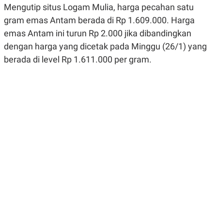
R
G
Mengutip situs Logam Mulia, harga pecahan satu
S
I
gram emas Antam berada di Rp 1.609.000. Harga
O
O
N
N
emas Antam ini turun Rp 2.000 jika dibandingkan
A
A
L
L
dengan harga yang dicetak pada Minggu (26/1) yang
F
berada di level Rp 1.611.000 per gram.
I
N
A
N
C
E
Y
C
A
A
N
R
G
I
T
T
E
A
R
H
.
U
.
.
K
L
E
I
S
F