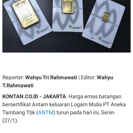
A
A
S
L
I
K
I
E
N
U
D
A
U
N
S
G
T
A
R
N
I
P
I
E
N
L
T
U
E
Reporter:
Wahyu Tri Rahmawati
| Editor:
Wahyu
A
R
T.Rahmawati
N
N
G
A
U
S
KONTAN.CO.ID - JAKARTA
. Harga emas batangan
S
I
bersertifikat Antam keluaran Logam Mulia PT Aneka
A
O
H
N
Tambang Tbk (
ANTM
) turun pada hari ini, Senin
A
A
L
(27/1).
P
R
E
E