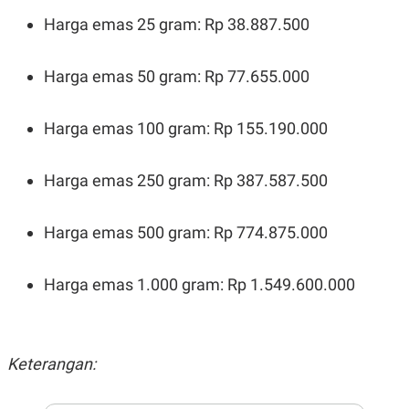
N
S
Harga emas 25 gram: Rp 38.887.500
E
E
W
R
S
E
Harga emas 50 gram: Rp 77.655.000
S
M
E
O
T
N
U
I
Harga emas 100 gram: Rp 155.190.000
P
A
A
K
D
I
Harga emas 250 gram: Rp 387.587.500
V
L
A
S
K
Harga emas 500 gram: Rp 774.875.000
O
R
P
Harga emas 1.000 gram: Rp 1.549.600.000
O
R
A
S
I
Keterangan:
K
N
I
A
L
T