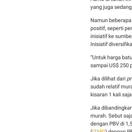
yang juga sedan
Namun beberapa u
positif, seperti 
inisiatif ke sumbe
Inisiatif diversi
“Untuk harga batu
sampai US$ 250 pe
Jika dilihat dari
pr
sudah relatif mu
kisaran 1 kali saj
Jika dibandingka
murah. Sebut saj
dengan PBV di 1,
(
ITMG
) dengan PB