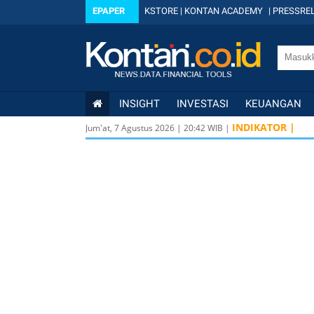
EPAPER
KSTORE
|
KONTAN ACADEMY
|
PRESSREL
INSIGHT
INVESTASI
KEUANGAN
INDIKATOR |
Jum'at, 7 Agustus 2026
|
20
:
42
WIB |