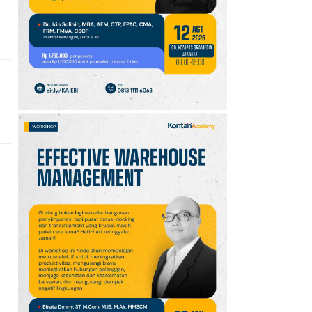
10
Promo JSM Superindo
7–9 Agustus 2026,
Minyak Goreng Rp37.900
hingga Buah Diskon 50%