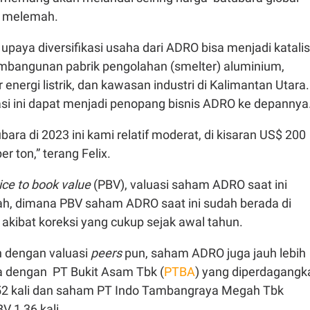
g melemah.
paya diversifikasi usaha dari ADRO bisa menjadi katalis
pembangunan pabrik pengolahan (smelter) aluminium,
r energi listrik, dan kawasan industri di Kalimantan Utara.
fikasi ini dapat menjadi penopang bisnis ADRO ke depannya
bara di 2023 ini kami relatif moderat, di kisaran US$ 200
r ton,” terang Felix.
ice to book value
(PBV), valuasi saham ADRO saat ini
rah, dimana PBV saham ADRO saat ini sudah berada di
a akibat koreksi yang cukup sejak awal tahun.
n dengan valuasi
peers
pun, saham ADRO juga jauh lebih
a dengan PT Bukit Asam Tbk (
PTBA
) yang diperdagangk
52 kali dan saham PT Indo Tambangraya Megah Tbk
V 1,36 kali.