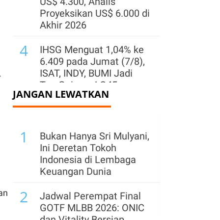
US$ 4.300, Analis
Proyeksikan US$ 6.000 di
Akhir 2026
4
IHSG Menguat 1,04% ke
6.409 pada Jumat (7/8),
ISAT, INDY, BUMI Jadi
.
Top Gainers LQ45
JANGAN LEWATKAN
5
Jelang Delisting,
Indointernet (EDGE)
1
Telah Serap 7,1 Juta
Bukan Hanya Sri Mulyani,
Saham di Harga Rp
Ini Deretan Tokoh
11.500
Indonesia di Lembaga
Keuangan Dunia
6
Kepemilikan Saham
2
MAPI Berubah, Pacific
an
Jadwal Perempat Final
Universal Lepas 4,98
GOTF MLBB 2026: ONIC
Miliar Saham
dan Vitality Bersiap