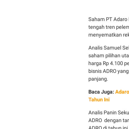
Saham PT Adaro E
tengah tren pele
menyematkan re
Analis Samuel Se
saham pilihan ut
harga Rp 4.100 pe
bisnis ADRO yang
panjang.
Baca Juga:
Adaro
Tahun Ini
Analis Panin Sek
ADRO dengan targ
ADRO di tahun in