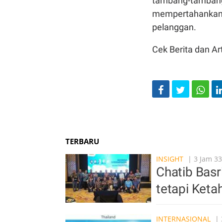
tambang-tambang 
mempertahankan m
pelanggan.
Cek Berita dan Art
TERBARU
INSIGHT
| 3 Jam 33
Chatib Basr
tetapi Ket
INTERNASIONAL
| 