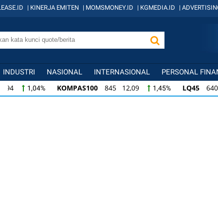
EASE.ID
|
KINERJA EMITEN
|
MOMSMONEY.ID
|
KGMEDIA.ID
|
ADVERTISIN
INDUSTRI
NASIONAL
INTERNASIONAL
PERSONAL FINA
KOMPAS100
845 12,09
LQ45
640 9,44
1,45%
1,5
KOMPAS100
845 12,09
LQ45
640 9,44
1,45%
1,5
LQ45
640 9,44
ISSI
222 2,82
IDX3
1,50%
1,29%