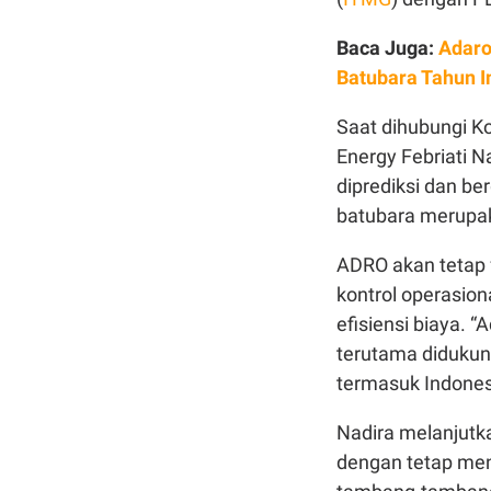
Baca Juga:
Adaro
Batubara Tahun I
Saat dihubungi K
Energy Febriati 
diprediksi dan be
batubara merupaka
ADRO akan tetap f
kontrol operasio
efisiensi biaya. 
terutama didukun
termasuk Indonesi
Nadira melanjutk
dengan tetap men