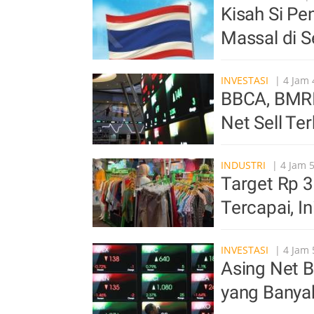
Kisah Si P
Massal di S
INVESTASI
| 4 Jam 
BBCA, BMRI 
Net Sell Te
INDUSTRI
| 4 Jam 
Target Rp 3
Tercapai, I
INVESTASI
| 4 Jam 
Asing Net B
yang Banyak