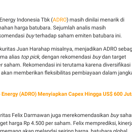
nergy Indonesia Tbk (
ADRO
) masih dinilai menarik di
mahan harga batubara. Sejumlah analis masih
komendasi
buy
terhadap saham emiten batubara ini.
kuritas Juan Harahap misalnya, menjadikan ADRO sebag
ama alias
top pick
, dengan rekomendasi
buy
dan target
r saham. Rekomendasi ini terutama karena diversifikasi
 akan memberikan fleksibilitas pembiayaan dalam jangk
 Energy (ADRO) Menyiapkan Capex Hingga US$ 600 Jut
uritas Felix Darmawan juga merekomendasikan
buy
sah
et harga Rp 4.500 per saham. Felix memprediksi, kinerj
i memang akan melandai seiring harga batubara global