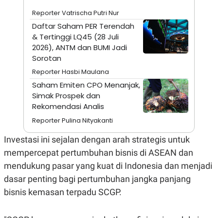
A
I
S
V
Reporter Vatrischa Putri Nur
K
E
Daftar Saham PER Terendah
E
M
& Tertinggi LQ45 (28 Juli
E
2026), ANTM dan BUMI Jadi
N
Sorotan
T
E
Reporter Hasbi Maulana
R
I
Saham Emiten CPO Menanjak,
A
Simak Prospek dan
N
Rekomendasi Analis
L
E
Reporter Pulina Nityakanti
S
T
Investasi ini sejalan dengan arah strategis untuk
A
R
mempercepat pertumbuhan bisnis di ASEAN dan
I
mendukung pasar yang kuat di Indonesia dan menjadi
dasar penting bagi pertumbuhan jangka panjang
KANAL
bisnis kemasan terpadu SCGP.
P
I
U
M