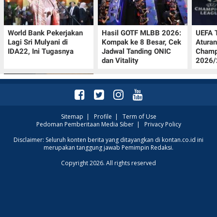
World Bank Pekerjakan
Hasil GOTF MLBB 2026:
UEFA 
Lagi Sri Mulyani di
Kompak ke 8 Besar, Cek
Aturan
IDA22, Ini Tugasnya
Jadwal Tanding ONIC
Champ
dan Vitality
2026/2
Sitemap
|
Profile
|
Term of Use
Pedoman Pemberitaan Media Siber
|
Privacy Policy
Jadwal Persija vs Arema
Disclaimer: Seluruh konten berita yang ditayangkan di kontan.co.id ini
merupakan tanggung jawab Pemimpin Redaksi.
FC Perebutan Juara 3
Piala Presiden 2026,
Copyright 2026. All rights reserved
Kick-off Sore Ini