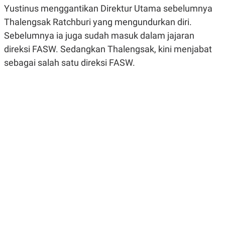
R
G
Yustinus menggantikan Direktur Utama sebelumnya
S
I
Thalengsak Ratchburi yang mengundurkan diri.
O
O
N
N
Sebelumnya ia juga sudah masuk dalam jajaran
A
A
L
L
direksi FASW. Sedangkan Thalengsak, kini menjabat
F
sebagai salah satu direksi FASW.
I
N
A
N
C
E
Y
C
A
A
N
R
G
I
T
T
E
A
R
H
.
U
.
.
K
L
E
I
S
F