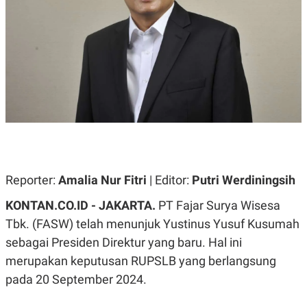
A
A
S
L
I
K
I
E
N
U
D
A
U
N
S
G
T
A
R
N
I
P
I
E
N
L
T
U
E
Reporter:
Amalia Nur Fitri
| Editor:
Putri Werdiningsih
A
R
N
N
KONTAN.CO.ID - JAKARTA.
PT Fajar Surya Wisesa
G
A
U
S
Tbk. (FASW) telah menunjuk Yustinus Yusuf Kusumah
S
I
sebagai Presiden Direktur yang baru. Hal ini
A
O
H
N
merupakan keputusan RUPSLB yang berlangsung
A
A
L
pada 20 September 2024.
P
R
E
E