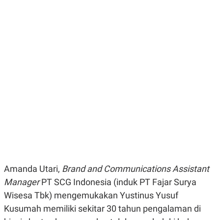
E
E
H
S
A
T
T
Y
A
L
N
E
E
A
N
N
G
A
L
L
I
I
S
S
H
I
S
E
K
X
O
E
L
C
O
U
M
T
I
Amanda Utari,
Brand and Communications Assistant
V
Manager
PT SCG Indonesia (induk PT Fajar Surya
E
C
Wisesa Tbk) mengemukakan Yustinus Yusuf
O
R
Kusumah memiliki sekitar 30 tahun pengalaman di
N