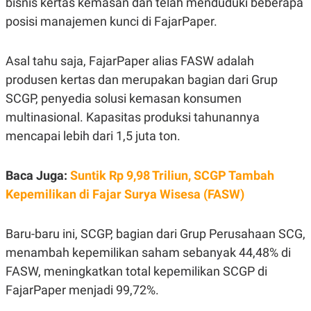
bisnis kertas kemasan dan telah menduduki beberapa
E
R
posisi manajemen kunci di FajarPaper.
F
B
O
U
K
S
Asal tahu saja, FajarPaper alias FASW adalah
U
I
S
N
produsen kertas dan merupakan bagian dari Grup
E
SCGP, penyedia solusi kemasan konsumen
S
S
multinasional. Kapasitas produksi tahunannya
I
N
mencapai lebih dari 1,5 juta ton.
S
I
G
Baca Juga:
Suntik Rp 9,98 Triliun, SCGP Tambah
H
T
Kepemilikan di Fajar Surya Wisesa (FASW)
S
B
T
E
O
L
Baru-baru ini, SCGP, bagian dari Grup Perusahaan SCG,
C
A
K
N
menambah kepemilikan saham sebanyak 44,48% di
S
J
FASW, meningkatkan total kepemilikan SCGP di
E
A
T
O
FajarPaper menjadi 99,72%.
U
N
P