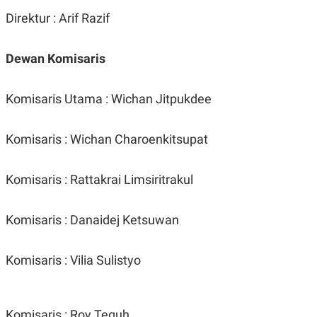
R
T
Direktur : Arif Razif
I
S
I
N
D
ewan Komisaris
G
K
G
Komisaris Utama : Wichan Jitpukdee
M
E
D
I
Komisaris : Wichan Charoenkitsupat
A
.
I
Komisaris : Rattakrai Limsiritrakul
D
Komisaris : Danaidej Ketsuwan
SITEMAP
PROFILE
TERM
OF
USE
Komisaris : Vilia Sulistyo
PEDOMAN
PEMBERITAAN
SIBER
Komisaris : Roy Teguh
PRIVACY