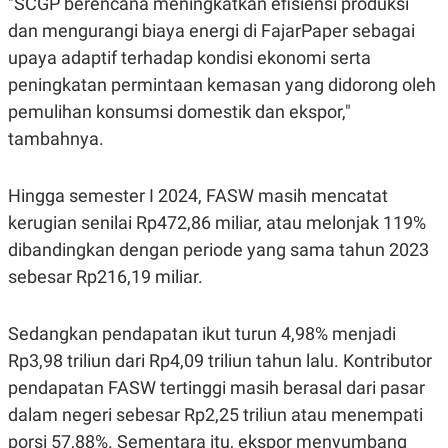
"SCGP berencana meningkatkan efisiensi produksi
S
A
A
G
dan mengurangi biaya energi di FajarPaper sebagai
T
E
D
S
upaya adaptif terhadap kondisi ekonomi serta
A
peningkatan permintaan kemasan yang didorong oleh
T
A
pemulihan konsumsi domestik dan ekspor,"
K
L
tambahnya.
O
I
N
P
T
S
A
U
Hingga semester I 2024, FASW masih mencatat
N
S
kerugian senilai Rp472,86 miliar, atau melonjak 119%
T
V
dibandingkan dengan periode yang sama tahun 2023
sebesar Rp216,19 miliar.
JARINGAN
Sedangkan pendapatan ikut turun 4,98% menjadi
K
P
O
R
Rp3,98 triliun dari Rp4,09 triliun tahun lalu. Kontributor
N
E
pendapatan FASW tertinggi masih berasal dari pasar
T
S
A
S
dalam negeri sebesar Rp2,25 triliun atau menempati
N
R
A
E
porsi 57,88%. Sementara itu, ekspor menyumbang