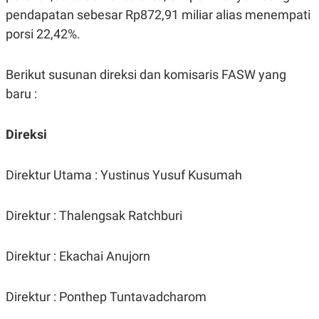
C
L
pendapatan sebesar Rp872,91 miliar alias menempati
A
E
D
A
porsi 22,42%.
E
S
M
E
Y
.
I
Berikut susunan direksi dan komisaris FASW yang
D
baru :
L
K
A
I
N
N
Direksi
G
E
G
R
A
J
N
A
Direktur Utama : Yustinus Yusuf Kusumah
A
E
N
M
C
I
Direktur : Thalengsak Ratchburi
E
T
T
E
A
N
K
Direktur : Ekachai Anujorn
E
A
P
D
A
V
Direktur : Ponthep Tuntavadcharom
P
E
E
R