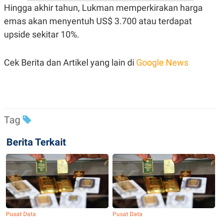
A
I
Hingga akhir tahun, Lukman memperkirakan harga
S
V
K
E
emas akan menyentuh US$ 3.700 atau terdapat
E
upside sekitar 10%.
M
E
N
T
Cek Berita dan Artikel yang lain di
Google News
E
R
I
A
N
L
Tag
E
S
T
Berita Terkait
A
R
I
KANAL
P
I
Pusat Data
Pusat Data
U
M