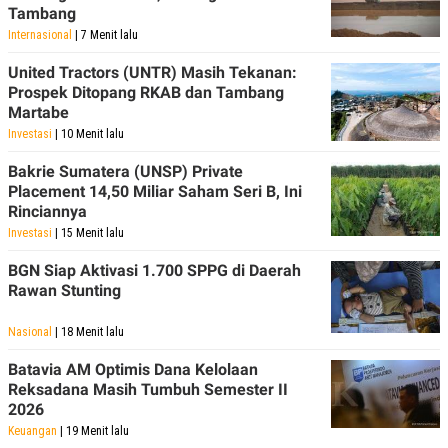
R
T
Tambang
I
Internasional
| 7 Menit lalu
S
I
United Tractors (UNTR) Masih Tekanan:
N
G
Prospek Ditopang RKAB dan Tambang
Martabe
K
G
Investasi
| 10 Menit lalu
M
E
Bakrie Sumatera (UNSP) Private
D
Placement 14,50 Miliar Saham Seri B, Ini
I
A
Rinciannya
.
Investasi
| 15 Menit lalu
I
D
BGN Siap Aktivasi 1.700 SPPG di Daerah
Rawan Stunting
SITEMAP
PROFILE
TERM
Nasional
| 18 Menit lalu
OF
USE
Batavia AM Optimis Dana Kelolaan
Reksadana Masih Tumbuh Semester II
PEDOMAN
PEMBERITAAN
2026
SIBER
Keuangan
| 19 Menit lalu
PRIVACY