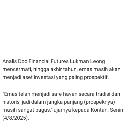
E
E
H
S
A
T
T
Y
A
L
N
E
E
A
N
N
G
A
L
L
I
I
S
S
H
I
Analis Doo Financial Futures Lukman Leong
S
mencermati, hingga akhir tahun, emas masih akan
E
K
menjadi aset investasi yang paling prospektif.
X
O
E
L
C
O
U
M
“Emas telah menjadi safe haven secara tradisi dan
T
I
historis, jadi dalam jangka panjang (prospeknya)
V
masih sangat bagus,” ujarnya kepada Kontan, Senin
E
C
(4/8/2025).
O
R
N