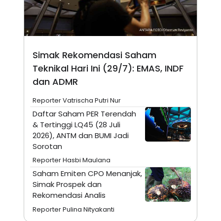
N
S
E
E
W
R
S
E
S
M
E
O
Simak Rekomendasi Saham
T
N
U
I
Teknikal Hari Ini (29/7): EMAS, INDF
P
A
dan ADMR
A
K
D
I
Reporter Vatrischa Putri Nur
V
L
A
Daftar Saham PER Terendah
S
& Tertinggi LQ45 (28 Juli
K
O
2026), ANTM dan BUMI Jadi
R
Sorotan
P
O
Reporter Hasbi Maulana
R
A
Saham Emiten CPO Menanjak,
S
Simak Prospek dan
I
Rekomendasi Analis
K
N
I
A
Reporter Pulina Nityakanti
L
T