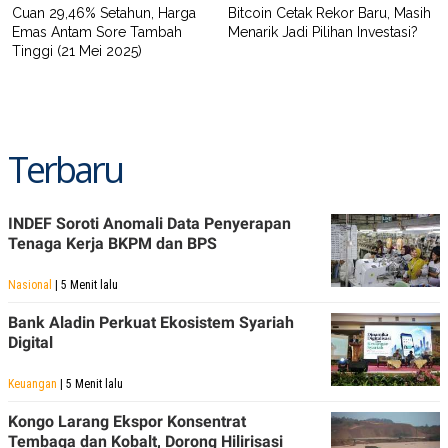
C
L
Cuan 29,46% Setahun, Harga
Bitcoin Cetak Rekor Baru, Masih
A
E
Emas Antam Sore Tambah
Menarik Jadi Pilihan Investasi?
D
A
Tinggi (21 Mei 2025)
E
S
M
E
Y
.
I
D
L
K
Terbaru
A
I
N
N
G
E
G
R
A
J
INDEF Soroti Anomali Data Penyerapan
N
A
Tenaga Kerja BKPM dan BPS
A
E
N
M
C
I
Nasional
| 5 Menit lalu
E
T
T
E
Bank Aladin Perkuat Ekosistem Syariah
A
N
Digital
K
E
A
Keuangan
| 5 Menit lalu
P
D
A
V
Kongo Larang Ekspor Konsentrat
P
E
E
R
Tembaga dan Kobalt, Dorong Hilirisasi