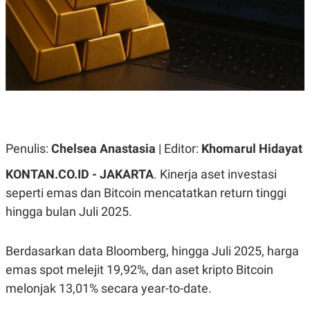
A
A
S
L
I
K
I
E
N
U
D
A
U
N
S
G
T
A
R
N
I
P
I
Penulis:
Chelsea Anastasia
| Editor:
Khomarul Hidayat
E
N
L
T
KONTAN.CO.ID - JAKARTA
. K
inerja aset investasi
U
E
A
R
seperti emas dan Bitcoin mencatatkan return tinggi
N
N
hingga bulan Juli 2025.
G
A
U
S
S
I
A
O
Berdasarkan data Bloomberg, hingga Juli 2025, harga
H
N
A
A
emas spot melejit 19,92%, dan aset kripto Bitcoin
L
melonjak 13,01% secara year-to-date.
P
R
E
E