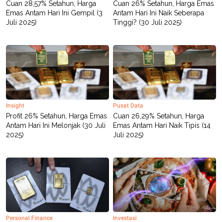
S
A
Cuan 28,57% Setahun, Harga
Cuan 26% Setahun, Harga Emas
A
G
Emas Antam Hari Ini Gempil (3
Antam Hari Ini Naik Seberapa
T
E
Juli 2025)
Tinggi? (30 Juli 2025)
D
S
A
T
A
K
L
O
I
N
P
T
S
A
U
N
S
Insight
Pusat Data
T
Profit 26% Setahun, Harga Emas
Cuan 26,29% Setahun, Harga
V
Antam Hari Ini Melonjak (30 Juli
Emas Antam Hari Naik Tipis (14
2025)
Juli 2025)
JARINGAN
K
P
O
R
N
E
T
S
A
S
N
R
A
E
Personal Finance
Investasi