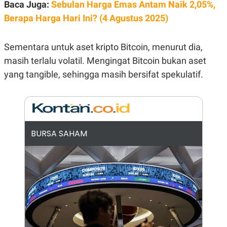
E
Baca Juga:
Sebulan Harga Emas Antam Naik 2,05%,
R
Berapa Harga Hari Ini? (4 Agustus 2025)
F
B
O
U
K
S
Sementara untuk aset kripto Bitcoin, menurut dia,
U
I
S
N
masih terlalu volatil. Mengingat Bitcoin bukan aset
E
S
yang tangible, sehingga masih bersifat spekulatif.
S
I
N
S
I
G
H
BURSA SAHAM
T
S
B
T
E
O
L
C
A
K
N
S
J
E
A
T
O
U
N
P