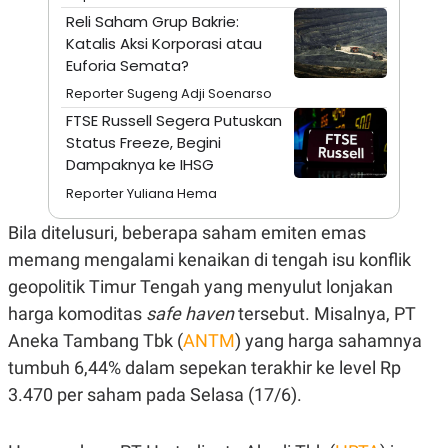
A
I
Reli Saham Grup Bakrie:
S
V
K
E
Katalis Aksi Korporasi atau
E
Euforia Semata?
M
E
Reporter Sugeng Adji Soenarso
N
T
FTSE Russell Segera Putuskan
E
Status Freeze, Begini
R
Dampaknya ke IHSG
I
A
Reporter Yuliana Hema
N
L
Bila ditelusuri, beberapa saham emiten emas
E
S
memang mengalami kenaikan di tengah isu konflik
T
geopolitik Timur Tengah yang menyulut lonjakan
A
R
harga komoditas
safe haven
tersebut. Misalnya, PT
I
Aneka Tambang Tbk (
ANTM
) yang harga sahamnya
tumbuh 6,44% dalam sepekan terakhir ke level Rp
KANAL
3.470 per saham pada Selasa (17/6).
P
I
U
M