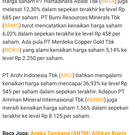
Harga saham PT Hartadinata Abadi Tbk (
HRTA
) juga
S
A
A
G
melesat 12,30% dalam sepekan terakhir ke level Rp
T
E
D
S
685 per saham. PT Bumi Resources Minerals Tbk
A
(
BRMS
) turut mencatatkan kenaikan harga saham
T
A
6,02% dalam sepekan terakhir ke level Rp 458 per
K
L
saham. Ada pula PT Merdeka Copper Gold Tbk
O
I
N
P
(
MDKA
) yang alami kenaikan harga saham 5,14% ke
T
S
level Rp 2.250 per saham.
A
U
N
S
T
V
PT Archi Indonesia Tbk (
ARCI
) bahkan mengalami
kenaikan harga saham mencapai 36,93% ke level Rp
JARINGAN
545 per saham dalam sepekan terakhir. Adapun PT
Amman Mineral Internasional Tbk (
AMMN
) juga
K
P
meraih kenaikan harga saham 1,56% dalam sepekan
O
R
N
E
terakhir ke level Rp 8.125 per saham.
T
S
A
S
N
R
A
E
Baca Juga:
Aneka Tambang (ANTM) Alihkan Bisnis