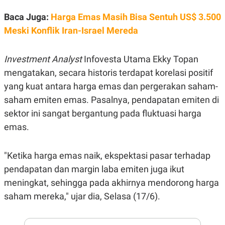
E
R
Baca Juga:
Harga Emas Masih Bisa Sentuh US$ 3.500
F
B
Meski Konflik Iran-Israel Mereda
O
U
K
S
U
I
S
N
Investment Analyst
Infovesta Utama Ekky Topan
E
S
mengatakan, secara historis terdapat korelasi positif
S
yang kuat antara harga emas dan pergerakan saham-
I
N
saham emiten emas. Pasalnya, pendapatan emiten di
S
I
sektor ini sangat bergantung pada fluktuasi harga
G
emas.
H
T
S
B
"Ketika harga emas naik, ekspektasi pasar terhadap
T
E
O
L
pendapatan dan margin laba emiten juga ikut
C
A
K
N
meningkat, sehingga pada akhirnya mendorong harga
S
J
saham mereka," ujar dia, Selasa (17/6).
E
A
T
O
U
N
P