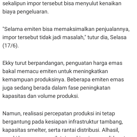
R
T
sekalipun impor tersebut bisa menyulut kenaikan
I
biaya pengeluaran.
S
I
N
G
"Selama emiten bisa memaksimalkan penjualannya,
K
impor tersebut tidak jadi masalah," tutur dia, Selasa
G
M
(17/6).
E
D
I
Ekky turut berpandangan, penguatan harga emas
A
.
bakal memacu emiten untuk meningkatkan
I
kemampuan produksinya. Beberapa emiten emas
D
juga sedang berada dalam fase peningkatan
kapasitas dan volume produksi.
SITEMAP
PROFILE
TERM
OF
USE
Namun, realisasi percepatan produksi ini tetap
PEDOMAN
bergantung pada kesiapan infrastruktur tambang,
PEMBERITAAN
SIBER
kapasitas smelter, serta rantai distribusi. Alhasil,
PRIVACY