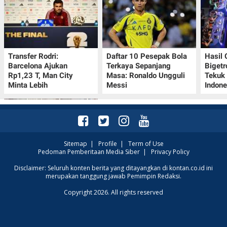
Transfer Rodri:
Daftar 10 Pesepak Bola
Hasil
Barcelona Ajukan
Terkaya Sepanjang
Bigetr
Rp1,23 T, Man City
Masa: Ronaldo Ungguli
Tekuk 
Minta Lebih
Messi
Indone
Sitemap
|
Profile
|
Term of Use
Pedoman Pemberitaan Media Siber
|
Privacy Policy
Kalender Lunar China
Disclaimer: Seluruh konten berita yang ditayangkan di kontan.co.id ini
merupakan tanggung jawab Pemimpin Redaksi.
10-16 Agustus 2026:
Catat Hari Baik dan
Copyright 2026. All rights reserved
Pantangannya