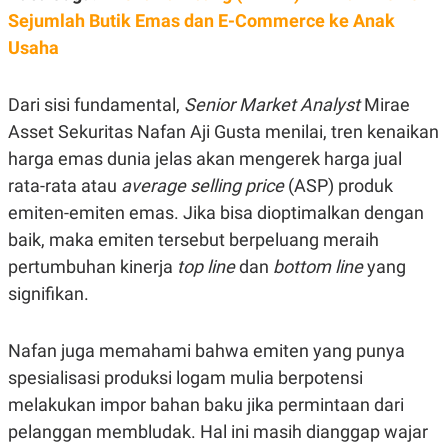
C
L
Sejumlah Butik Emas dan E-Commerce ke Anak
A
E
D
A
Usaha
E
S
M
E
Y
.
I
Dari sisi fundamental,
Senior Market Analyst
Mirae
D
Asset Sekuritas Nafan Aji Gusta menilai, tren kenaikan
L
K
harga emas dunia jelas akan mengerek harga jual
A
I
N
N
rata-rata atau
average selling price
(ASP) produk
G
E
G
R
emiten-emiten emas. Jika bisa dioptimalkan dengan
A
J
baik, maka emiten tersebut berpeluang meraih
N
A
A
E
pertumbuhan kinerja
top line
dan
bottom line
yang
N
M
C
I
signifikan.
E
T
T
E
A
N
Nafan juga memahami bahwa emiten yang punya
K
spesialisasi produksi logam mulia berpotensi
E
A
P
D
melakukan impor bahan baku jika permintaan dari
A
V
P
E
pelanggan membludak. Hal ini masih dianggap wajar
E
R