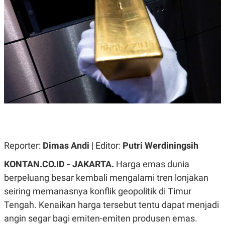
A
A
S
L
I
K
I
E
N
U
D
A
U
N
S
G
T
A
R
N
I
P
I
E
N
L
T
U
E
A
R
Reporter:
Dimas Andi
| Editor:
Putri Werdiningsih
N
N
G
A
U
S
KONTAN.CO.ID - JAKARTA.
Harga emas dunia
S
I
berpeluang besar kembali mengalami tren lonjakan
A
O
H
N
seiring memanasnya konflik geopolitik di Timur
A
A
L
Tengah. Kenaikan harga tersebut tentu dapat menjadi
P
R
angin segar bagi emiten-emiten produsen emas.
E
E