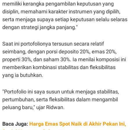
C
L
memiliki kerangka pengambilan keputusan yang
A
E
D
A
disiplin, memahami karakter instrumen yang dipilih,
E
S
serta menjaga supaya setiap keputusan selalu selaras
M
E
Y
.
dengan strategi jangka panjang."
I
D
L
K
Saat ini portofolionya tersusun secara relatif
A
I
N
N
seimbang, dengan porsi deposito 20%, emas 20%,
G
E
properti 30%, dan saham 30%. Ia menilai komposisi ini
G
R
A
J
memberikan kombinasi stabilitas dan fleksibilitas
N
A
A
E
yang ia butuhkan.
N
M
C
I
E
T
"Portofolio ini saya susun untuk menjaga stabilitas,
T
E
A
N
pertumbuhan, serta fleksibilitas dalam mengambil
K
peluang baru," ujar Ridwan.
E
A
P
D
A
V
Baca Juga:
Harga Emas Spot Naik di Akhir Pekan Ini,
P
E
E
R