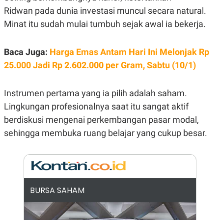
E
Ridwan pada dunia investasi muncul secara natural.
R
F
B
Minat itu sudah mulai tumbuh sejak awal ia bekerja.
O
U
K
S
U
I
Baca Juga:
Harga Emas Antam Hari Ini Melonjak Rp
S
N
E
25.000 Jadi Rp 2.602.000 per Gram, Sabtu (10/1)
S
S
I
Instrumen pertama yang ia pilih adalah saham.
N
S
Lingkungan profesionalnya saat itu sangat aktif
I
G
berdiskusi mengenai perkembangan pasar modal,
H
sehingga membuka ruang belajar yang cukup besar.
T
S
B
T
E
O
L
C
A
K
N
S
J
BURSA SAHAM
E
A
T
O
U
N
P