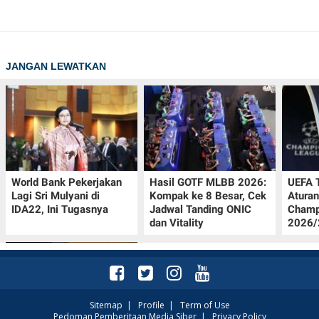
JANGAN LEWATKAN
World Bank Pekerjakan
Hasil GOTF MLBB 2026:
UEFA 
Lagi Sri Mulyani di
Kompak ke 8 Besar, Cek
Aturan
IDA22, Ini Tugasnya
Jadwal Tanding ONIC
Champ
dan Vitality
2026/2
Sitemap
|
Profile
|
Term of Use
Pedoman Pemberitaan Media Siber
|
Privacy Policy