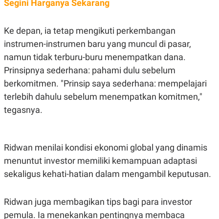
Segini Harganya Sekarang
R
T
I
S
I
Ke depan, ia tetap mengikuti perkembangan
N
instrumen-instrumen baru yang muncul di pasar,
G
namun tidak terburu-buru menempatkan dana.
K
G
Prinsipnya sederhana: pahami dulu sebelum
M
E
berkomitmen. "Prinsip saya sederhana: mempelajari
D
I
terlebih dahulu sebelum menempatkan komitmen,"
A
tegasnya.
.
I
D
Ridwan menilai kondisi ekonomi global yang dinamis
menuntut investor memiliki kemampuan adaptasi
SITEMAP
PROFILE
TERM
OF
sekaligus kehati-hatian dalam mengambil keputusan.
USE
PEDOMAN
PEMBERITAAN
Ridwan juga membagikan tips bagi para investor
SIBER
pemula. Ia menekankan pentingnya membaca
PRIVACY