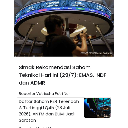
N
S
E
E
W
R
S
E
S
M
E
O
T
N
U
I
P
A
A
K
D
I
V
L
A
Simak Rekomendasi Saham
S
K
Teknikal Hari Ini (29/7): EMAS, INDF
O
R
dan ADMR
P
O
Reporter Vatrischa Putri Nur
R
A
Daftar Saham PER Terendah
S
& Tertinggi LQ45 (28 Juli
I
2026), ANTM dan BUMI Jadi
K
N
Sorotan
I
A
L
T