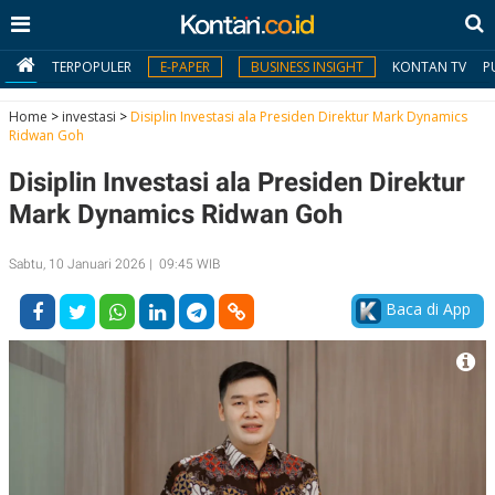
TERPOPULER
E-PAPER
BUSINESS INSIGHT
KONTAN TV
P
Home
>
investasi
>
Disiplin Investasi ala Presiden Direktur Mark Dynamics
Ridwan Goh
MY
Disiplin Investasi ala Presiden Direktur
KONTAN
Mark Dynamics Ridwan Goh
Daftar
Sabtu, 10 Januari 2026 | 09:45 WIB
Masuk
Baca di App
BERITA
I
N
N
A
V
S
E
I
S
O
T
N