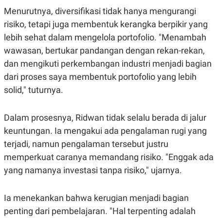
S
A
Menurutnya, diversifikasi tidak hanya mengurangi
A
G
T
E
risiko, tetapi juga membentuk kerangka berpikir yang
D
S
A
lebih sehat dalam mengelola portofolio. "Menambah
T
wawasan, bertukar pandangan dengan rekan-rekan,
A
K
L
dan mengikuti perkembangan industri menjadi bagian
O
I
dari proses saya membentuk portofolio yang lebih
N
P
T
S
solid," tuturnya.
A
U
N
S
T
Dalam prosesnya, Ridwan tidak selalu berada di jalur
V
keuntungan. Ia mengakui ada pengalaman rugi yang
terjadi, namun pengalaman tersebut justru
JARINGAN
memperkuat caranya memandang risiko. "Enggak ada
K
P
yang namanya investasi tanpa risiko," ujarnya.
O
R
N
E
T
S
Ia menekankan bahwa kerugian menjadi bagian
A
S
N
R
penting dari pembelajaran. "Hal terpenting adalah
A
E