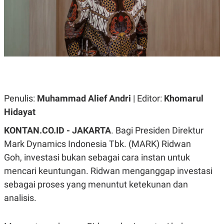
A
A
S
L
I
K
I
E
N
U
D
A
U
N
S
G
T
A
R
N
I
Penulis:
Muhammad Alief Andri
| Editor:
Khomarul
P
I
Hidayat
E
N
L
T
U
E
KONTAN.CO.ID - JAKARTA
. Bagi Presiden Direktur
A
R
Mark Dynamics Indonesia Tbk. (MARK) Ridwan
N
N
G
A
Goh, investasi bukan sebagai cara instan untuk
U
S
S
I
mencari keuntungan. Ridwan menganggap investasi
A
O
sebagai proses yang menuntut ketekunan dan
H
N
A
A
analisis.
L
P
R
E
E