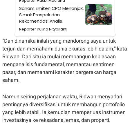
Reporter Hasbi Maulana
A
I
S
V
Saham Emiten CPO Menanjak,
K
E
Simak Prospek dan
E
Rekomendasi Analis
M
E
Reporter Pulina Nityakanti
N
T
E
"Dan dinamika inilah yang mendorong saya untuk
R
terjun dan memahami dunia ekuitas lebih dalam," kata
I
A
Ridwan. Dari situ ia mulai membangun kebiasaan
N
menganalisis fundamental, memantau sentimen
L
E
pasar, dan memahami karakter pergerakan harga
S
T
saham.
A
R
I
Namun seiring perjalanan waktu, Ridwan menyadari
pentingnya diversifikasi untuk membangun portofolio
KANAL
yang lebih stabil. Ia kemudian memperluas instrumen
investasinya ke reksadana, emas, dan properti.
P
I
U
M