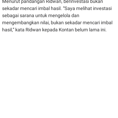
Menurut pandangan Ridwan, berinvestasi bukan
R
G
S
I
sekadar mencari imbal hasil. “Saya melihat investasi
O
O
sebagai sarana untuk mengelola dan
N
N
A
A
mengembangkan nilai, bukan sekadar mencari imbal
L
L
F
hasil,” kata Ridwan kepada Kontan belum lama ini.
I
N
A
N
C
E
Y
C
A
A
N
R
G
I
T
T
E
A
R
H
.
U
.
.
K
L
E
I
S
F